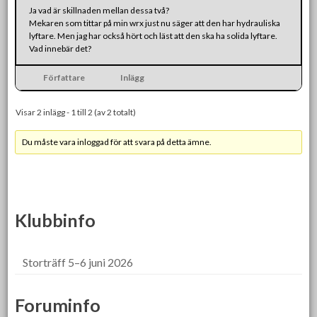
Ja vad är skillnaden mellan dessa två?
Mekaren som tittar på min wrx just nu säger att den har hydrauliska
lyftare. Men jag har också hört och läst att den ska ha solida lyftare.
Vad innebär det?
Författare
Inlägg
Visar 2 inlägg - 1 till 2 (av 2 totalt)
Du måste vara inloggad för att svara på detta ämne.
Klubbinfo
Storträff 5–6 juni 2026
Foruminfo