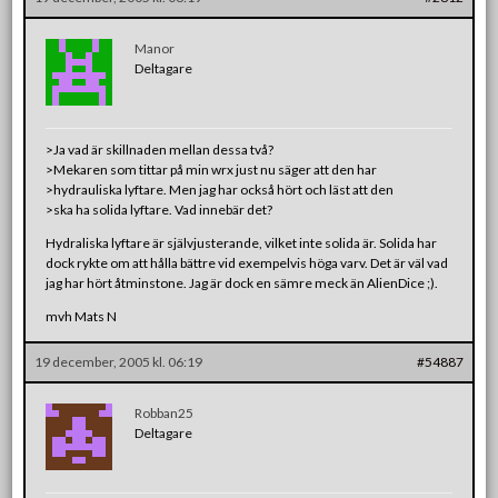
Manor
Deltagare
>Ja vad är skillnaden mellan dessa två?
>Mekaren som tittar på min wrx just nu säger att den har
>hydrauliska lyftare. Men jag har också hört och läst att den
>ska ha solida lyftare. Vad innebär det?
Hydraliska lyftare är självjusterande, vilket inte solida är. Solida har
dock rykte om att hålla bättre vid exempelvis höga varv. Det är väl vad
jag har hört åtminstone. Jag är dock en sämre meck än AlienDice ;).
mvh Mats N
19 december, 2005 kl. 06:19
#54887
Robban25
Deltagare