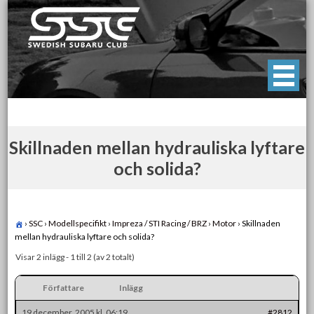
Skip
to
content
Swedish Subaru Club
För oss som älskar Subaru!
Skillnaden mellan hydrauliska lyftare
och solida?
›
SSC
›
Modellspecifikt
›
Impreza / STI Racing / BRZ
›
Motor
›
Skillnaden
mellan hydrauliska lyftare och solida?
Visar 2 inlägg - 1 till 2 (av 2 totalt)
Författare
Inlägg
19 december, 2005 kl. 06:19
#2812