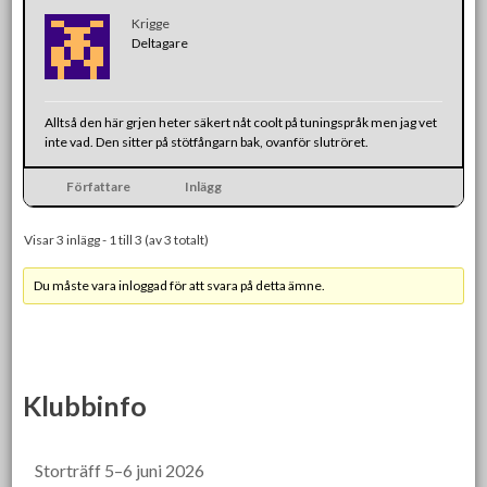
Krigge
Deltagare
Alltså den här grjen heter säkert nåt coolt på tuningspråk men jag vet
inte vad. Den sitter på stötfångarn bak, ovanför slutröret.
Författare
Inlägg
Visar 3 inlägg - 1 till 3 (av 3 totalt)
Du måste vara inloggad för att svara på detta ämne.
Klubbinfo
Storträff 5–6 juni 2026