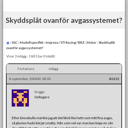
Skip
to
content
Skyddsplåt ovanför avgassystemet?
›
SSC
›
Modellspecifikt
›
Impreza / STI Racing / BRZ
›
Motor
›
Skyddsplåt
ovanför avgassystemet?
Visar 3 inlägg - 1 till 3 (av 3 totalt)
Författare
Inlägg
4 september, 2004 kl. 08:03
#2613
Krigge
Deltagare
Efter kinnekulle märkte jag att det blivit lite hett runt mitt fina avgas,
så plasten hade börjat smälta. Nån som vet var man kan köpa en sån