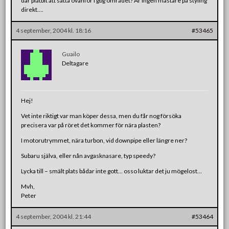
där plåtbit att sätta ovanför i gbg området? Är ingen mästare på styling
direkt….
4 september, 2004 kl. 18:16
#53465
Guailo
Deltagare
Hej!
Vet inte riktigt var man köper dessa, men du får nog försöka
precisera var på röret det kommer för nära plasten?
I motorutrymmet, nära turbon, vid downpipe eller längre ner?
Subaru själva, eller nån avgasknasare, typ speedy?
Lycka till – smält plats bådar inte gott… osso luktar det ju mögelost…
Mvh,
Peter
4 september, 2004 kl. 21:44
#53464