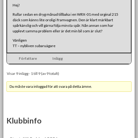
Hej!
Rullar sedan en dryg månad tillbaka i en WRX-01 med orginal 215
däck som känns lite orolig i framvagnen. Den är klart märkbart
spårkänslig och vill gärna följa minsta spår. Nån annan som har
upplevt samma problem eller är det min bil som är slut?
Vänligen
TT – nybliven subaruägare
Författare
Inlägg
Visar 9 inlägg - 1 till 9 (av 9 totalt)
Du måste vara inloggad för att svara på detta ämne.
Klubbinfo