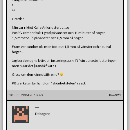
>
>/TT
Grattis!
Min var riktigt Kalle Anka justerad…:o
Positiv camber bak 1 grad på vänster och 10minuter på höger.
1,5 mm toe-in på vänster och 0,5 mm på höger.
Fram var camber ok, men toe-out 1,5 mm på vänster och neutral
höger….
Jag borde nog ha krävt en justeringsutskrift från senaste justeringen,
men nu är det ju ändå fixat.:-(
Gissa om den känns bättre nu?
Plåtverkstan tar hand om ”skönhetsfelen” i sept.
10 juni, 2004 kl. 18:40
#66921
TT
Deltagare