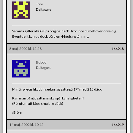
Toni
Deltagare
Samma gäller alla GT på originaldäck. Tror inte du behöver oroa dig.
Eventuellt kan du dock göra en 4-hjulsinställning.
8 maj, 2002 kl. 12:28
#66918
Boboo
Deltagare
Min är precis likadan sedan jag satte på 17″ med 215 däck.
Kan man på nåt sätt minska spårkänsligheten?
(Förutom att köpa smalare däck)
/Björn
14 maj, 2002 kl. 10:15
#66919