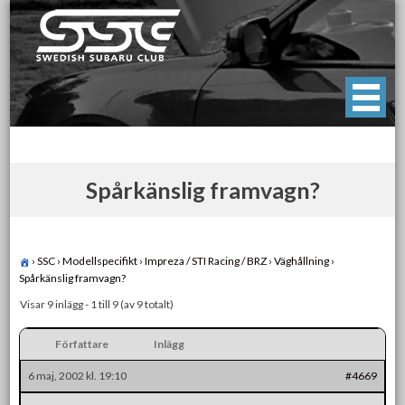
Skip
to
content
Swedish Subaru Club
För oss som älskar Subaru!
Spårkänslig framvagn?
›
SSC
›
Modellspecifikt
›
Impreza / STI Racing / BRZ
›
Väghållning
›
Spårkänslig framvagn?
Visar 9 inlägg - 1 till 9 (av 9 totalt)
Författare
Inlägg
6 maj, 2002 kl. 19:10
#4669