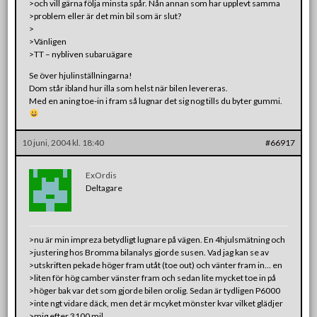
>och vill gärna följa minsta spår. Nån annan som har upplevt samma
>problem eller är det min bil som är slut?
>
>Vänligen
>TT – nybliven subaruägare
Se över hjulinställningarna!
Dom står ibland hur illa som helst när bilen levereras.
Med en aning toe-in i fram så lugnar det sig nog tills du byter gummi.
10 juni, 2004 kl. 18:40
#66917
ExOrdis
Deltagare
>nu är min impreza betydligt lugnare på vägen. En 4hjulsmätning och
>justering hos Bromma bilanalys gjorde susen. Vad jag kan se av
>utskriften pekade höger fram utåt (toe out) och vänter fram in… en
>liten för hög camber vänster fram och sedan lite mycket toe in på
>höger bak var det som gjorde bilen orolig. Sedan är tydligen P6000
>inte ngt vidare däck, men det är mcyket mönster kvar vilket glädjer
>mig efter 3100 mil.