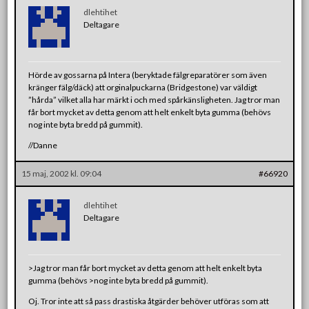
dlehtihet
Deltagare
Hörde av gossarna på Intera (beryktade fälgreparatörer som även
kränger fälg/däck) att orginalpuckarna (Bridgestone) var väldigt
”hårda” vilket alla har märkt i och med spårkänsligheten. Jag tror man
får bort mycket av detta genom att helt enkelt byta gumma (behövs
nog inte byta bredd på gummit).
//Danne
15 maj, 2002 kl. 09:04
#66920
dlehtihet
Deltagare
>Jag tror man får bort mycket av detta genom att helt enkelt byta
gumma (behövs >nog inte byta bredd på gummit).
Oj. Tror inte att så pass drastiska åtgärder behöver utföras som att