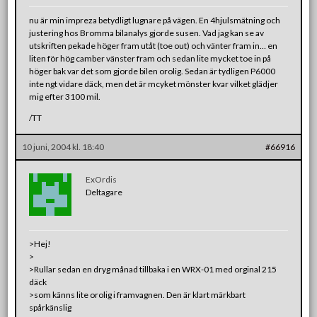
nu är min impreza betydligt lugnare på vägen. En 4hjulsmätning och
justering hos Bromma bilanalys gjorde susen. Vad jag kan se av
utskriften pekade höger fram utåt (toe out) och vänter fram in… en
liten för hög camber vänster fram och sedan lite mycket toe in på
höger bak var det som gjorde bilen orolig. Sedan är tydligen P6000
inte ngt vidare däck, men det är mcyket mönster kvar vilket glädjer
mig efter 3100 mil.
/TT
10 juni, 2004 kl. 18:40
#66916
ExOrdis
Deltagare
>Hej!
>
>Rullar sedan en dryg månad tillbaka i en WRX-01 med orginal 215
däck
>som känns lite orolig i framvagnen. Den är klart märkbart
spårkänslig