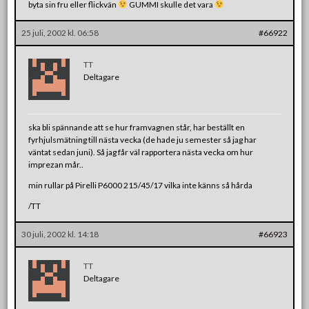
byta sin fru eller flickvän
GUMMI skulle det vara
25 juli, 2002 kl. 06:58
#66922
TT
Deltagare
ska bli spännande att se hur framvagnen står, har beställt en
fyrhjulsmätning till nästa vecka (de hade ju semester så jag har
väntat sedan juni). Så jag får väl rapportera nästa vecka om hur
imprezan mår..
min rullar på Pirelli P6000 215/45/17 vilka inte känns så hårda
/TT
30 juli, 2002 kl. 14:18
#66923
TT
Deltagare