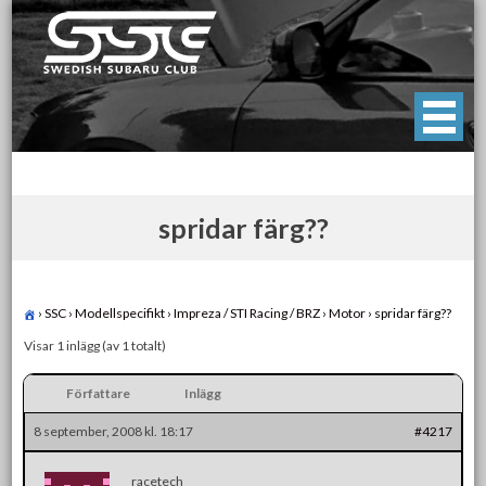
Skip
to
content
Swedish Subaru Club
För oss som älskar Subaru!
spridar färg??
›
SSC
›
Modellspecifikt
›
Impreza / STI Racing / BRZ
›
Motor
›
spridar färg??
Visar 1 inlägg (av 1 totalt)
Författare
Inlägg
8 september, 2008 kl. 18:17
#4217
racetech