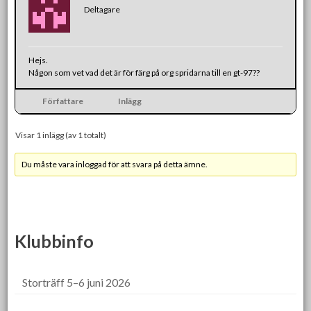
Deltagare
Hejs.
Någon som vet vad det är för färg på org spridarna till en gt-97??
Författare
Inlägg
Visar 1 inlägg (av 1 totalt)
Du måste vara inloggad för att svara på detta ämne.
Klubbinfo
Storträff 5–6 juni 2026