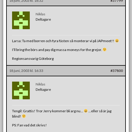
18 juni, 2003 kl. 16:32
#37799
Niklas
Deltagare
Larsa: Ta med borren och fyra fästen så monterar vi på JAPmeet!!
I’ll bring the börs and pay dig massa moneys for the grejor.
Regionsansvarig Göteborg
18 juni, 2003 kl. 16:33
#37800
Niklas
Deltagare
Tengil: Grattis! Tror Jerry kommer bli arg nu…
…eller så är jag
blind!
PS: Fan vad det skrivs!