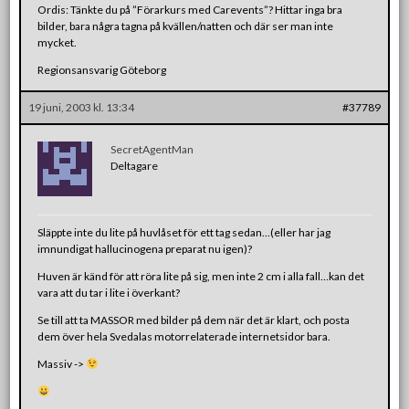
Ordis: Tänkte du på ”Förarkurs med Carevents”? Hittar inga bra
bilder, bara några tagna på kvällen/natten och där ser man inte
mycket.
Regionsansvarig Göteborg
19 juni, 2003 kl. 13:34
#37789
SecretAgentMan
Deltagare
Släppte inte du lite på huvlåset för ett tag sedan…(eller har jag
imnundigat hallucinogena preparat nu igen)?
Huven är känd för att röra lite på sig, men inte 2 cm i alla fall…kan det
vara att du tar i lite i överkant?
Se till att ta MASSOR med bilder på dem när det är klart, och posta
dem över hela Svedalas motorrelaterade internetsidor bara.
Massiv ->