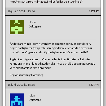
http://rejsa.nu/forum/images/smiles/eclipsee_steering.gif
18 juni, 2003 kl. 15:46
#37797
Niklas
Deltagare
Är det bara min bil som huven lyfter om man kör över en ful skarv i
högre hastigheter (tex järnbussning vid bro) eller att den lyfter när
man kör i kraftig motvind i hög hastighet eller kör om en lastbil?
Jag tycker mig se att min lyfter en eller två centimeter vilket inte
känns bra. Man är ju rädd att den skall lyfta och slå upp på rutan. Hade
varit skönt att låsa fast den regält.
Regionsansvarig Göteborg
18 juni, 2003 kl. 16:28
#37794
Allan
Deltagare