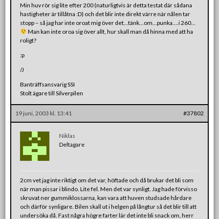
Min huv rör sig lite efter 200 (naturligtvis är detta testat där sådana
hastigheter är tillåtna :D) och det blir inte direkt värre när nålen tar
stopp – så jag har inte oroat mig över det…tänk…om…punka….i 260…
Man kan inte oroa sig över allt, hur skall man då hinna med att ha
roligt?
:p
/J
Banträffsansvarig SSI
Stolt ägare till Silverpilen
19 juni, 2003 kl. 13:41
#37802
Niklas
Deltagare
2cm vet jag inte riktigt om det var, höftade och då brukar det bli som
när man pissar i blindo. Lite fel. Men det var synligt. Jag hade förvisso
skruvat ner gummiklossarna, kan vara att huven studsade hårdare
och därför synligare. Bilen skall ut i helgen på långtur så det blir till att
undersöka då. Fast några högre farter lär det inte bli snack om, herr