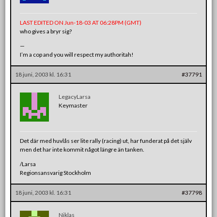
LAST EDITED ON Jun-18-03 AT 06:28PM (GMT)
who gives a bryr sig?
—
I’m a cop and you will respect my authoritah!
18 juni, 2003 kl. 16:31
#37791
LegacyLarsa
Keymaster
Det där med huvlås ser lite rally (racing) ut, har funderat på det själv
men det har inte kommit något längre än tanken.
/Larsa
Regionsansvarig Stockholm
18 juni, 2003 kl. 16:31
#37798
Niklas