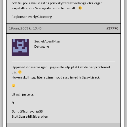
och fru polis skall visst ha prickskyttefestival längs våra vägar…
varjefall i södra Sverige där snön har smält…
Regionsansvarig Göteborg
19 juni, 2003 kl. 13:45
#37790
SecretAgentMan
Deltagare
Upp med klossarna igen…jag skulle vilja påstå att du har problemet
där.
Huven skall ligga lite i spänn mot dessa (med hjälp av låset).
Ut och justera.
/J
Banträffsansvarig SSI
Stolt ägare till Silverpilen