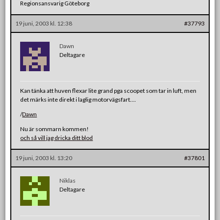
Regionsansvarig Göteborg
19 juni, 2003 kl. 12:38
#37793
Dawn
Deltagare
Kan tänka att huven flexar lite grand pga scoopet som tar in luft, men
det märks inte direkt i laglig motorvägsfart….
/
Dawn
Nu är sommarn kommen!
och så vill jag dricka ditt blod
19 juni, 2003 kl. 13:20
#37801
Niklas
Deltagare