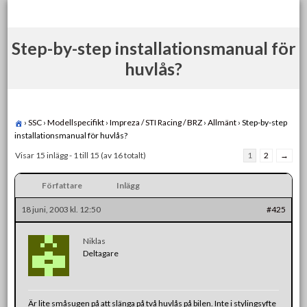
Skip
to
content
Step-by-step installationsmanual för
huvlås?
›
SSC
›
Modellspecifikt
›
Impreza / STI Racing / BRZ
›
Allmänt
›
Step-by-step
installationsmanual för huvlås?
Visar 15 inlägg - 1 till 15 (av 16 totalt)
1
2
→
Författare
Inlägg
18 juni, 2003 kl. 12:50
#425
Niklas
Deltagare
Är lite småsugen på att slänga på två huvlås på bilen. Inte i stylingsyfte