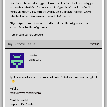
utan för att huven skall ligga still när man kör fort. Tycker den ligger
och stutsar lite i höga farter samt när vägen är ojämn. Har försökt
korrigera det med gummiskruvarna vid strålkastarna men tycker
inte det hjälper. Kan vara mig det är fel på men….
Nåja, någon som vet en site med lite bilder eller någon som har
sånna lås och vill ta några kort?
Regionsansvarig Göteborg
18 juni, 2003 kl. 14:44
#37795
Luzifer
Deltagare
Tycker vi ska döpa om forumrubriken till ” Sånt som kommer att gå fel
”
/Nicke
http://www.teamsfr.com
Min lilla snikbil.
Impreza RX Kombi