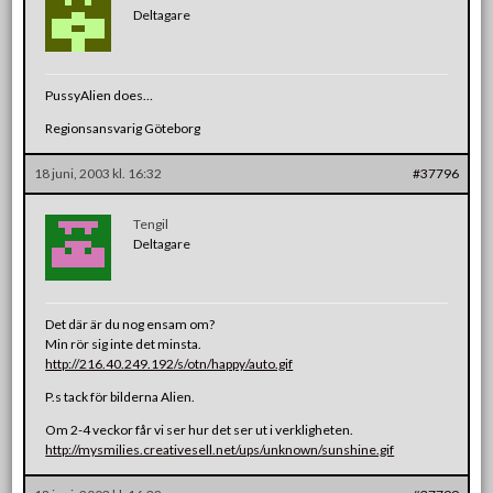
Deltagare
PussyAlien does…
Regionsansvarig Göteborg
18 juni, 2003 kl. 16:32
#37796
Tengil
Deltagare
Det där är du nog ensam om?
Min rör sig inte det minsta.
http://216.40.249.192/s/otn/happy/auto.gif
P.s tack för bilderna Alien.
Om 2-4 veckor får vi ser hur det ser ut i verkligheten.
http://mysmilies.creativesell.net/ups/unknown/sunshine.gif