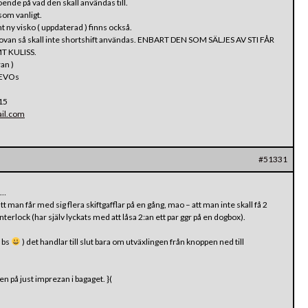
ende på vad den skall användas till.
som vanligt.
t ny visko ( uppdaterad ) finns också.
van så skall inte shortshift användas. ENBART DEN SOM SÄLJES AV STI FÅR
 KULISS.
an )
 EVOs
15
il.com
#51331
n…
tt man får med sig flera skiftgafflar på en gång, mao – att man inte skall få 2
 interlock (har själv lyckats med att låsa 2:an ett par ggr på en dogbox).
 bs
) det handlar till slut bara om utväxlingen från knoppen ned till
gen på just imprezan i bagaget. }(