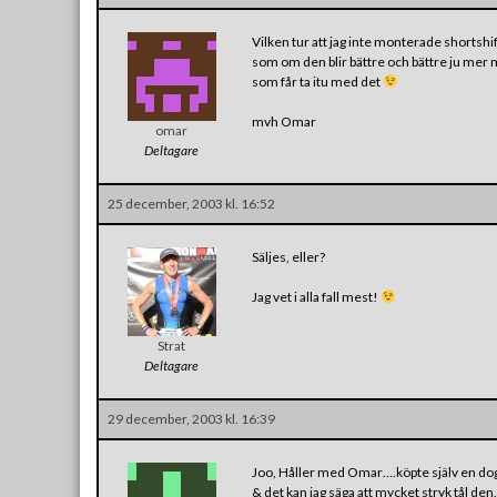
Vilken tur att jag inte monterade shortsh
som om den blir bättre och bättre ju mer 
som får ta itu med det
mvh Omar
omar
Deltagare
25 december, 2003 kl. 16:52
Säljes, eller?
Jag vet i alla fall mest!
Strat
Deltagare
29 december, 2003 kl. 16:39
Joo, Håller med Omar….köpte själv en dogr
& det kan jag säga att mycket stryk tål de