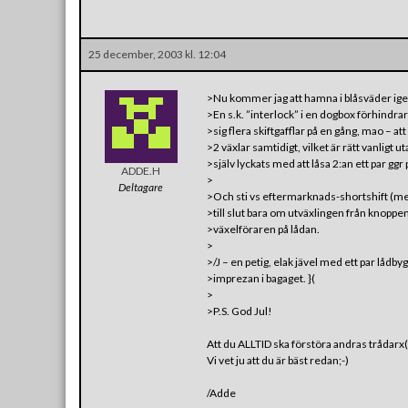
25 december, 2003 kl. 12:04
>Nu kommer jag att hamna i blåsväder ig
>En s.k. ”interlock” i en dogbox förhindra
>sig flera skiftgafflar på en gång, mao – att
>2 växlar samtidigt, vilket är rätt vanligt u
>själv lyckats med att låsa 2:an ett par ggr
ADDE.H
>
Deltagare
>Och sti vs eftermarknads-shortshift (m
>till slut bara om utväxlingen från knoppen 
>växelföraren på lådan.
>
>/J – en petig, elak jävel med ett par lådby
>imprezan i bagaget. }(
>
>P.S. God Jul!
Att du ALLTID ska förstöra andras trådarx(
Vi vet ju att du är bäst redan;-)
/Adde