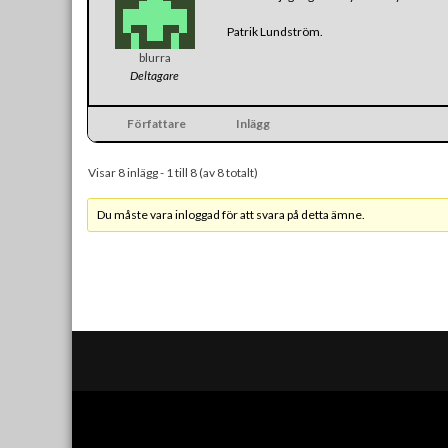
Patrik Lundström.
blurra
Deltagare
Författare
Inlägg
Visar 8 inlägg - 1 till 8 (av 8 totalt)
Du måste vara inloggad för att svara på detta ämne.