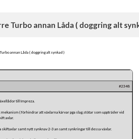
rre Turbo annan Låda ( doggring alt synk
Turbo annan Låda ( doggring alt synkad )
#2348
xellådor till Impreza.
mekanism ( förhindrar att växlarna kärvar pga slag,stötar som uppträder vid
ft axlar.
kiftaxlar samt nytt synknav 2-3 an samt synkringar till dessa växlar.