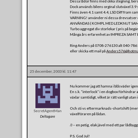
Dessa lådor finns med olika stegning, bero
Dock används bilens orginal slutväxel 3.9 
Finns även 4.1 samt 4.4, LSD Diff fram sam
VARNING! använder ni dessa drevsatser o
ANVÄNDAS ( KOMPL MED LEDKNUT SAMT
Turbo aggregat div storlekar ( pris på begär
Många års erfarenhet av IMPREZA SAMT
Ring Anders på 0708-276130 alt 040-786
eller skicka ett mail på
Anders576@hotma
25 december, 2003 kl. 11:47
Nu kommer jag att hamna i blåsväder ige
En s.k. ”interlock” i en dogbox förhindrar a
växlar samtidigt, vilket är rätt vanligt utan
Och sti vs eftermarknads-shortshift (mer
SecretAgentMan
växelföraren på lådan.
Deltagare
/J – en petig, elak jävel med ett par lådbyg
P.S. God Jul!