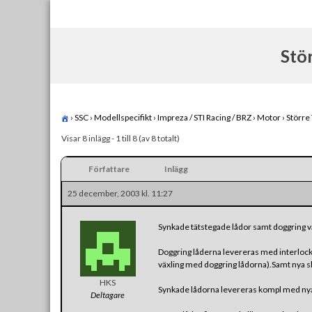
Skip
to
content
Stö
›
SSC
›
Modellspecifikt
›
Impreza / STI Racing / BRZ
›
Motor
›
Större 
Visar 8 inlägg - 1 till 8 (av 8 totalt)
Författare
Inlägg
25 december, 2003 kl. 11:27
Synkade tätstegade lådor samt doggring vä
Doggring låderna levereras med interlock 
växling med doggring lådorna).Samt nya ski
HKS
Synkade lådorna levereras kompl med nya s
Deltagare