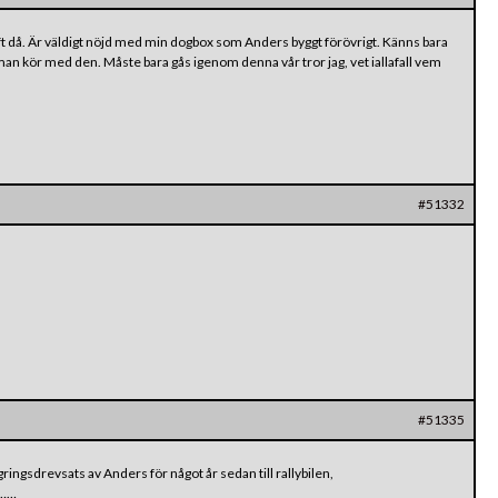
ift då. Är väldigt nöjd med min dogbox som Anders byggt förövrigt. Känns bara
man kör med den. Måste bara gås igenom denna vår tror jag, vet iallafall vem
#51332
#51335
ingsdrevsats av Anders för något år sedan till rallybilen,
n……