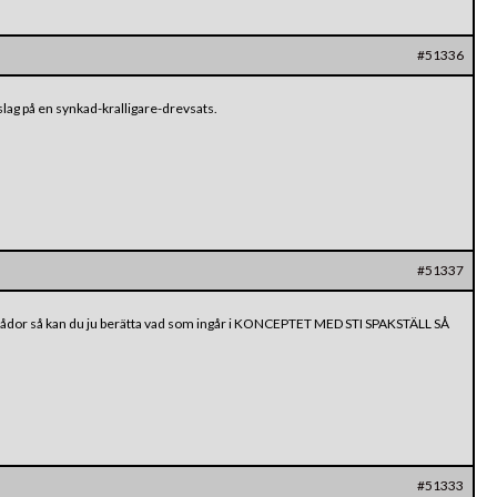
#51336
lag på en synkad-kralligare-drevsats.
#51337
 lådor så kan du ju berätta vad som ingår i KONCEPTET MED STI SPAKSTÄLL SÅ
#51333