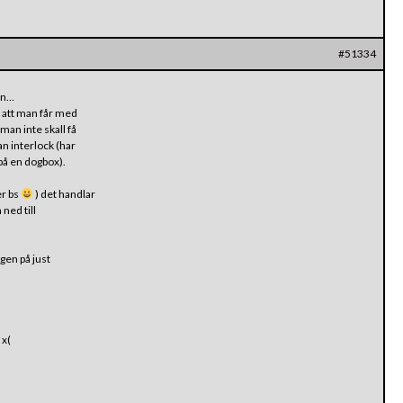
#51334
en…
r att man får med
 man inte skall få
tan interlock (har
 på en dogbox).
er bs
) det handlar
ned till
ggen på just
 x(