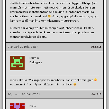
skafftet mot en träkloss eller liknande som man lägger till höger(om
man står mot motorrummet) mot skärmen för att skydda den sen
drar man bara snabbt(nån tiondels sekund, bilen får inte starta) på
starten så lossnar den direkt
så har jag gjort på alla subarus jag bytt
kamrem på då man inte kommit åt med mutterpickan.
numera har vi en jätte liten mutterpicka på jobbet som är lika stark
som dom vanliga. och den kommer man åt med utan problem om
man tar bort kylaren såklart..
9 januari, 2010 kl. 16:34
#66516
Mumin
Deltagare
men 2 skruvar 2 slangar poff kylaren borta.. kan inte bli smidigare
+ att man får frach glykol på köpten när man byter
10 januari, 2010 kl. 07:01
#66512
Mats