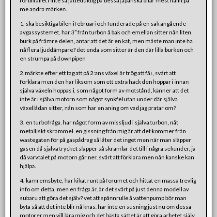
förtillfället i inte så jätteduktig på dessa japanska bilar mest hållit på
me andra märken.
1. ska besiktiga bilen i februari och funderade på en sak angående
avgassystemet, har 3″ från turbon å bak och emellan sitter nån liten
burk på främre delen, antar att det är en kat, men måste man inte ha
nå flera ljuddämpare? det enda som sitter är den där lilla burken och
en strumpa på downpipen
2.märkte efter ett tag att på 2:ans växel är trög att få i, svårt att
förklara men den har liksom som ett extra hack den hoppar i innan
själva växeln hoppas i, som något form av motstånd, känner att det
inte är i själva motorn som något synkfel utan under där själva
växellådan sitter, nån som har en aning om vad jag pratar om?
3. en turbofråga. har något form av missljud i själva turbon, nåt
metalliskt skrammel. en gissning från mig är att det kommer från
wastegaten för på gaspådrag så låter det inget men när man släpper
gasen då själva trycket släpper så skramlar det till i några sekunder, ja
då varvtalet på motorn går ner, svårt att förklara men nån kanske kan
hjälpa.
4. kamremsbyte, har kikat runt på forumet och hittat en massa trevlig
info om detta, men en fråga är, är det svårt på just denna modell av
subaru att göra det själv? vet att spännrulle å vattenpump bör man
byta så att det inte blir nå knas. har inte en susning just nu om dessa
motorer men vill lära mig och det bästa sättet är att göra arbetet själv,