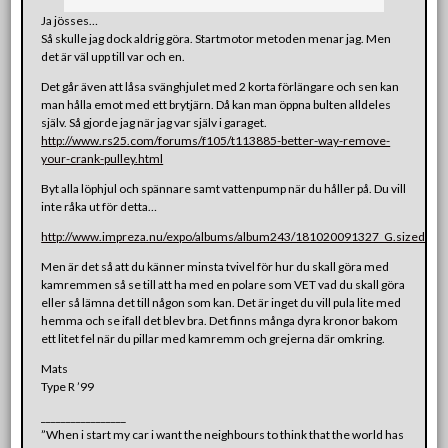
Ja jösses…
Så skulle jag dock aldrig göra. Startmotor metoden menar jag. Men
det är väl upp till var och en.
Det går även att låsa svänghjulet med 2 korta förlängare och sen kan
man hålla emot med ett brytjärn. Då kan man öppna bulten alldeles
själv. Så gjorde jag när jag var själv i garaget.
http://www.rs25.com/forums/f105/t113885-better-way-remove-
your-crank-pulley.html
Byt alla löphjul och spännare samt vattenpump när du håller på. Du vill
inte råka ut för detta…
http://www.impreza.nu/expo/albums/album243/181020091327_G.sized.jpg
Men är det så att du känner minsta tvivel för hur du skall göra med
kamremmen så se till att ha med en polare som VET vad du skall göra
eller så lämna det till någon som kan. Det är inget du vill pula lite med
hemma och se ifall det blev bra. Det finns många dyra kronor bakom
ett litet fel när du pillar med kamremm och grejerna där omkring.
Mats
Type R ’99
_________________
”When i start my car i want the neighbours to think that the world has