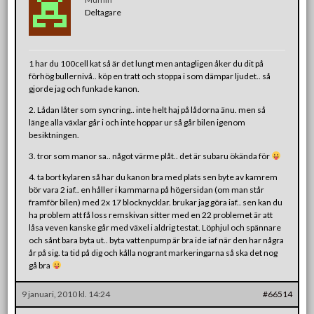
Deltagare
1 har du 100cell kat så är det lungt men antagligen åker du dit på
förhög bullernivå.. köp en tratt och stoppa i som dämpar ljudet.. så
gjorde jag och funkade kanon.
2. Lådan låter som syncring.. inte helt haj på lådorna änu. men så
länge alla växlar går i och inte hoppar ur så går bilen igenom
besiktningen.
3. tror som manor sa.. något värme plåt.. det är subaru ökända för
4. ta bort kylaren så har du kanon bra med plats sen byte av kamrem
bör vara 2 iaf.. en håller i kammarna på högersidan (om man står
framför bilen) med 2x 17 blocknycklar. brukar jag göra iaf.. sen kan du
ha problem att få loss remskivan sitter med en 22 problemet är att
låsa veven kanske går med växel i aldrig testat. Löphjul och spännare
och sånt bara byta ut.. byta vattenpump är bra ide iaf när den har några
år på sig. ta tid på dig och kålla nogrant markeringarna så ska det nog
gå bra
9 januari, 2010 kl. 14:24
#66514