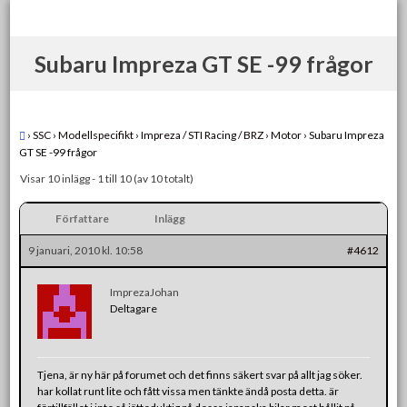
Skip
to
content
Subaru Impreza GT SE -99 frågor
›
SSC
›
Modellspecifikt
›
Impreza / STI Racing / BRZ
›
Motor
›
Subaru Impreza
GT SE -99 frågor
Visar 10 inlägg - 1 till 10 (av 10 totalt)
Författare
Inlägg
9 januari, 2010 kl. 10:58
#4612
ImprezaJohan
Deltagare
Tjena, är ny här på forumet och det finns säkert svar på allt jag söker.
har kollat runt lite och fått vissa men tänkte ändå posta detta. är