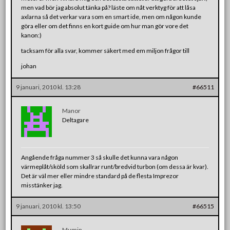
men vad bör jag absolut tänka på? läste om nåt verktyg för att låsa
axlarna så det verkar vara som en smart ide, men om någon kunde
göra eller om det finns en kort guide om hur man gör vore det
kanon:)
tacksam för alla svar, kommer säkert med em miljon frågor till
johan
9 januari, 2010 kl. 13:28
#66511
Manor
Deltagare
Angående fråga nummer 3 så skulle det kunna vara någon
värmeplåt/sköld som skallrar runt/bredvid turbon (om dessa är kvar).
Det är väl mer eller mindre standard på de flesta Imprezor
misstänker jag.
9 januari, 2010 kl. 13:50
#66515
Mumin