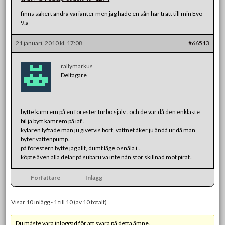
finns säkert andra varianter men jag hade en sån här tratt till min Evo
9:a
21 januari, 2010 kl. 17:08
#66513
rallymarkus
Deltagare
bytte kamrem på en forester turbo själv.. och de var då den enklaste
bil ja bytt kamrem på iaf..
kylaren lyftade man ju givetvis bort, vattnet åker ju ändå ur då man
byter vattenpump..
på forestern bytte jag allt, dumt läge o snåla i..
köpte även alla delar på subaru va inte nån stor skillnad mot pirat..
Författare
Inlägg
Visar 10 inlägg - 1 till 10 (av 10 totalt)
Du måste vara inloggad för att svara på detta ämne.