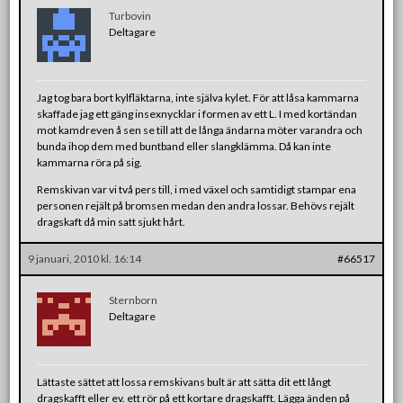
Turbovin
Deltagare
Jag tog bara bort kylfläktarna, inte själva kylet. För att låsa kammarna
skaffade jag ett gäng insexnycklar i formen av ett L. I med kortändan
mot kamdreven å sen se till att de långa ändarna möter varandra och
bunda ihop dem med buntband eller slangklämma. Då kan inte
kammarna röra på sig.
Remskivan var vi två pers till, i med växel och samtidigt stampar ena
personen rejält på bromsen medan den andra lossar. Behövs rejält
dragskaft då min satt sjukt hårt.
9 januari, 2010 kl. 16:14
#66517
Sternborn
Deltagare
Lättaste sättet att lossa remskivans bult är att sätta dit ett långt
dragskafft eller ev. ett rör på ett kortare dragskafft. Lägga änden på