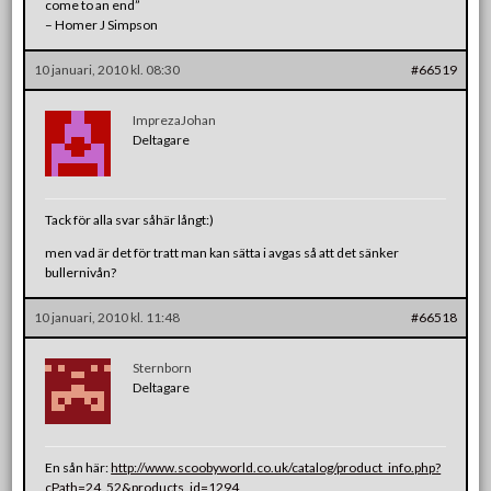
come to an end”
– Homer J Simpson
10 januari, 2010 kl. 08:30
#66519
ImprezaJohan
Deltagare
Tack för alla svar såhär långt:)
men vad är det för tratt man kan sätta i avgas så att det sänker
bullernivån?
10 januari, 2010 kl. 11:48
#66518
Sternborn
Deltagare
En sån här:
http://www.scoobyworld.co.uk/catalog/product_info.php?
cPath=24_52&products_id=1294