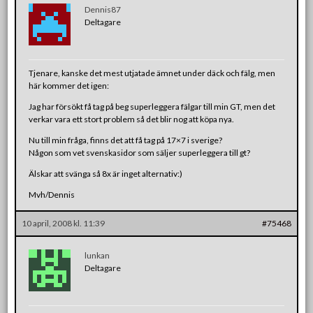
Dennis87
Deltagare
Tjenare, kanske det mest utjatade ämnet under däck och fälg, men
här kommer det igen:
Jag har försökt få tag på beg superleggera fälgar till min GT, men det
verkar vara ett stort problem så det blir nog att köpa nya.
Nu till min fråga, finns det att få tag på 17×7 i sverige?
Någon som vet svenskasidor som säljer superleggera till gt?
Älskar att svänga så 8x är inget alternativ:)
Mvh/Dennis
10 april, 2008 kl. 11:39
#75468
lunkan
Deltagare