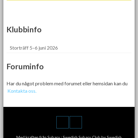
Klubbinfo
Storträff 5–6 juni 2026
Foruminfo
Har du något problem med forumet eller hemsidan kan du
Kontakta oss.
Med kraften från Subaru :
Swedish Subaru Club
by Swedish