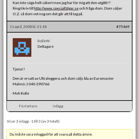
Kan inte säga helt säkert men jag har för mig att den utgått!?
Ring/skriv till
http://www.specialfälgar.se
och fråga dom. Dom säljer
O.Z. så dom vet nog om det går att få tag på.
11 april, 2008 kl. 21:18
#75469
RolleW
Deltagare
Tjena!!
Den är ersatt av Ultraleggera,och dom säljs bla av Euromaster
Malmö;-) 040-290766
Mvh Rolle
Författare
Inlägg
Visar 3 inlägg - 1 till 3 (av 3 totalt)
Du måste vara inloggad för att svara på detta ämne.