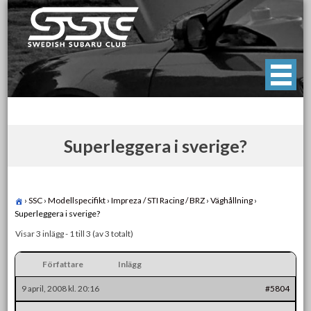
Skip
to
content
Swedish Subaru Club
För oss som älskar Subaru!
Superleggera i sverige?
›
SSC
›
Modellspecifikt
›
Impreza / STI Racing / BRZ
›
Väghållning
›
Superleggera i sverige?
Visar 3 inlägg - 1 till 3 (av 3 totalt)
Författare
Inlägg
9 april, 2008 kl. 20:16
#5804