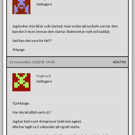
Deltagare
Jag tycker min bil är svårstartad. man vrider på nyckeln sen tar den
kanske 3-6sec innnan den startar. Batteriet är nytt och laddat.
Vad kan det vara för fel??
/Mange
21 november, 2002 kl. 14:43
#36796
hogmark
Deltagare
Tja Mange.
Har din bil alltid varit så ?
Jag har kört runt 4 Imprezor (inkl min egen).
Alla har tagit ca 2 sekunder på sig att starta.