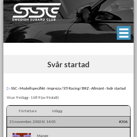
Skip
to
content
Swedish Subaru Club
För oss som älskar Subaru!
Svår startad
›
SSC
›
Modellspecifikt
›
Impreza / STI Racing / BRZ
›
Allmänt
›
Svår startad
Visar 9 inlägg - 1 till 9 (av 9 totalt)
Författare
Inlägg
21 november, 2002 kl. 14:05
#306
Mange