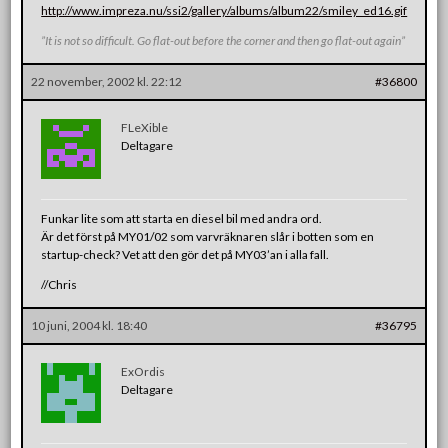
http://www.impreza.nu/ssi2/gallery/albums/album22/smiley_ed16.gif
”It is not so difficult. Go flat-out before the corner and then go flat-out again”
22 november, 2002 kl. 22:12
#36800
FLeXible
Deltagare
Funkar lite som att starta en diesel bil med andra ord.
Är det först på MY01/02 som varvräknaren slår i botten som en
startup-check? Vet att den gör det på MY03’an i alla fall.
//Chris
10 juni, 2004 kl. 18:40
#36795
ExOrdis
Deltagare