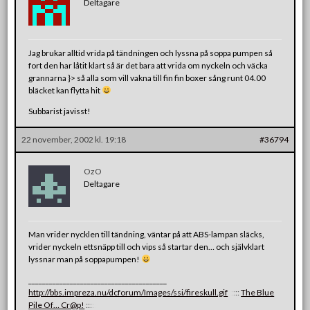
Deltagare
Jag brukar alltid vrida på tändningen och lyssna på soppa pumpen så
fort den har låtit klart så är det bara att vrida om nyckeln och väcka
grannarna }> så alla som vill vakna till fin fin boxer sång runt 04.00
bläcket kan flytta hit
Subbarist javisst!
22 november, 2002 kl. 19:18
#36794
OzO
Deltagare
Man vrider nycklen till tändning, väntar på att ABS-lampan släcks,
vrider nyckeln ettsnäpp till och vips så startar den… och självklart
lyssnar man på soppapumpen!
________________________________________
http://bbs.impreza.nu/dcforum/Images/ssi/fireskull.gif
:
:
:
:
:
The Blue
Pile Of… Cr@p!
:
:
:
:
: