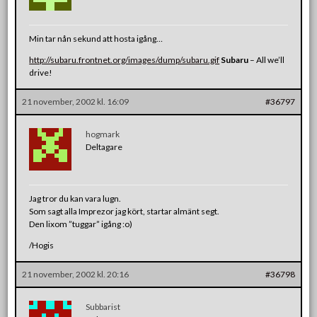
Min tar nån sekund att hosta igång…
http://subaru.frontnet.org/images/dump/subaru.gif
Subaru
– All we’ll
drive!
21 november, 2002 kl. 16:09
#36797
hogmark
Deltagare
Jag tror du kan vara lugn.
Som sagt alla Imprezor jag kört, startar almänt segt.
Den lixom ”tuggar” igång :o)
/Hogis
21 november, 2002 kl. 20:16
#36798
Subbarist