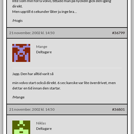
Inte som min förra volvo, tittade man på nyckeln gick den igång
direkt.
Men upp till 6 sekunder låter ju inge bra…
/Hogis
21 november, 2002 kl. 14:50
#36799
Mange
Deltagare
Japp. Den har alltid varit så
min volvo start också direkt. 6 sec kanske var lite överdrivet, men
det tar en tid innan den startar.
/Mange
21 november, 2002 kl. 14:50
#36801
Niklas
Deltagare