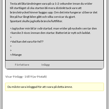
Testa att låta tändningen vara på ca 1-2 sekunder innan du vrider
till startläget så ska starten bli mera distinkt tack vare att
bränsletrycket hinner byggas upp. Om det inte fungerar så beror det
lite på hur långt bilen gått och vilka servicar du gjort.
Spontant skulle jag kolla bränsle/luftfilter.
>Jag tycker min bil är svårstartad. man vrider på nyckeln sen tar den
>kanske 3-6sec innnan den startar. Batteriet är nytt och laddat.
>
>Vad kan det vara för fel??
>
>
>/Mange
Författare
Inlägg
Visar 9 inlägg - 1 till 9 (av 9 totalt)
Du måste vara inloggad för att svara på detta ämne.