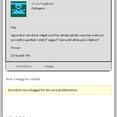
OscarHagglund
Deltagare
Hej,
Jag undrar om det är något som har ett tips på nån som kan svetsa in
en rostfri sportkat. i mitt 3″ avgas?! Gärna till ett bra pris i Skåne?!
/Oscar
GT Kombi -99
Författare
Inlägg
Visar 1 inlägg (av 1 totalt)
Du måste vara inloggad för att svara på detta ämne.