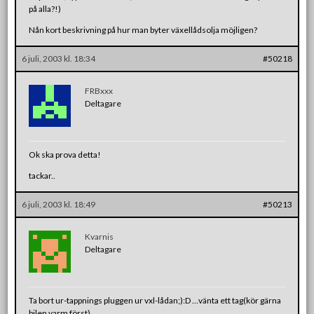
på alla?!)
Nån kort beskrivning på hur man byter växellådsolja möjligen?
6 juli, 2003 kl. 18:34
#50218
FRBxxx
Deltagare
Ok ska prova detta!
tackar..
6 juli, 2003 kl. 18:49
#50213
Kvarnis
Deltagare
Ta bort ur-tappnings pluggen ur vxl-lådan;):D …vänta ett tag(kör gärna
bilen varm först)