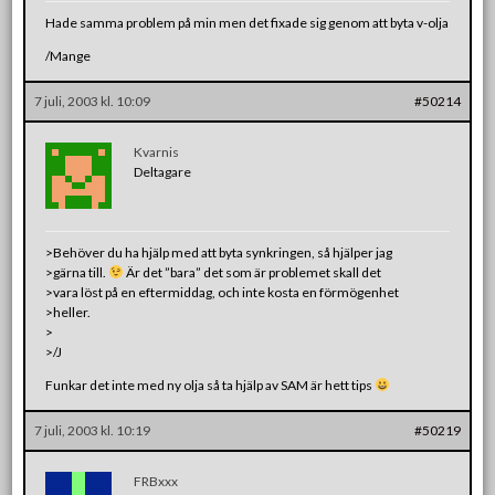
Hade samma problem på min men det fixade sig genom att byta v-olja
/Mange
7 juli, 2003 kl. 10:09
#50214
Kvarnis
Deltagare
>Behöver du ha hjälp med att byta synkringen, så hjälper jag
>gärna till.
Är det ”bara” det som är problemet skall det
>vara löst på en eftermiddag, och inte kosta en förmögenhet
>heller.
>
>/J
Funkar det inte med ny olja så ta hjälp av SAM är hett tips
7 juli, 2003 kl. 10:19
#50219
FRBxxx