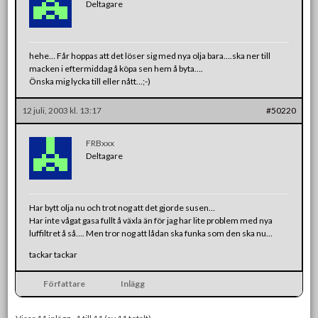
Deltagare
hehe… Får hoppas att det löser sig med nya olja bara….ska ner till
macken i eftermiddag å köpa sen hem å byta….
Önska mig lycka till eller nått…;-)
12 juli, 2003 kl. 13:17
#50220
FRBxxx
Deltagare
Har bytt olja nu och trot nog att det gjorde susen…
Har inte vågat gasa fullt å växla än för jag har lite problem med nya
luffiltret å så…. Men tror nog att lådan ska funka som den ska nu…
tackar tackar
Författare
Inlägg