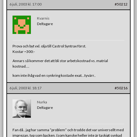
6 juli, 2003 kl. 17:00
#50212
Kvarnis
Deltagare
Prova och byt vxl. olja till Castrol Syntrax först.
Kostar ~300:-
Annars så kommer det att bli stor arbetskostnad vs. matrial
kostnad….
kom inte ihåg vad en synkring kostade exat…tyvärr..
6 juli, 2003 kl. 18:17
#50216
Nurka
Deltagare
Fan då.. jag har samma ”problem” och trodde det var universellt med
imprezan, typ som backen. (som kanske heller inte är taskigt synkad