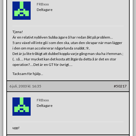
FRBxxx
Deltagare
Tjena!
Är en relativt nybliven Subba ägare å har redan åkt på problem…
5:ans växel vill inte gå i som den ska, utan den skrapar när man lägger
i den om man accelererar någorlunda snabbt.:9..
Det är ju lite tråkigt att dubbel koppla varje gång man ska ha i femman.;
(.. så…. Hur mycket kan det kosta att åtgärda detta å är det en stor
operation?….Det är en GT för övrigt….
Tacksam för hjälp…
6 juli, 2003 kl. 16:35
#50217
FRBxxx
Deltagare
upp!