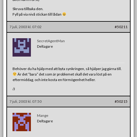
Skruva tillbaka den.
Fyll på via nivå stickan till lådan
7 juli, 2003 kl. 07:02
#50211
SecretAgentMan
Deltagare
Behöver du ha hjälp med att byta synkringen, så hjälper jag gärna till.
Är det ”bara” det som är problemet skall det vara löst på en
eftermiddag, och inte kosta en förmögenhet heller.
/J
7 juli, 2003 kl. 07:50
#50215
Mange
Deltagare