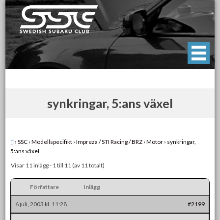
Skip
to
content
Swedish Subaru Club
För oss som älskar Subaru!
synkringar, 5:ans växel
›
SSC
›
Modellspecifikt
›
Impreza / STI Racing / BRZ
›
Motor
›
synkringar,
5:ans växel
Visar 11 inlägg - 1 till 11 (av 11 totalt)
Författare
Inlägg
6 juli, 2003 kl. 11:28
#2199