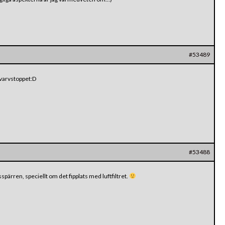
#53489
 varvstoppet:D
#53488
ärren, speciellt om det fipplats med luftfiltret.