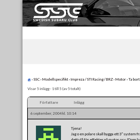
Skip
to
content
Swedish Subaru Club
För oss som älskar Subaru!
›
SSC
›
Modellspecifikt
›
Impreza / STI Racing / BRZ
›
Motor
›
Ta bort
Visar 5 inlägg - 1 till 5 (av 5 totalt)
Författare
Inlägg
6 september, 2004 kl. 10:14
Tjena!
Jag o en polare skall bygga ett 3″ system fr
detta få för effekter på motor osv. (Dom 