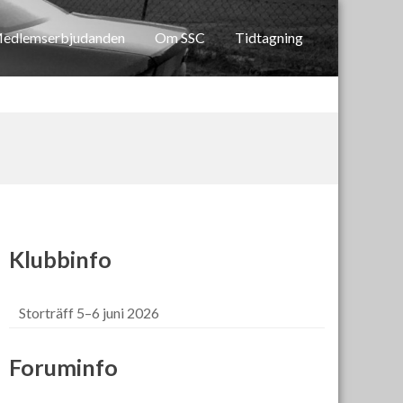
edlemserbjudanden
Om SSC
Tidtagning
Klubbinfo
Storträff 5–6 juni 2026
Foruminfo