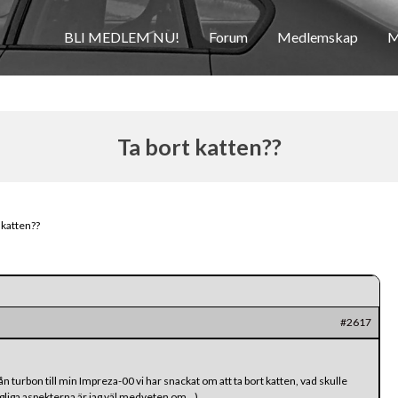
BLI MEDLEM NU!
Forum
Medlemskap
M
Ta bort katten??
 katten??
#2617
ån turbon till min Impreza-00 vi har snackat om att ta bort katten, vad skulle
lagliga aspekterna är jag väl medveten om…)