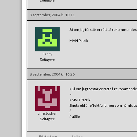
Deltagare
8 september, 2004 kl. 10:11
Så om jag förstår er rätt så rekommendera
MVH Patrik
Fancy
Deltagare
8 september, 2004 kl. 16:26
>Så om jag förstår er rätt så rekommender
>
>MVH Patrik
Skjuta eld är effektfullt men som nämts tid
/
christopher
fraSSe
Deltagare
Författare
Inlägg