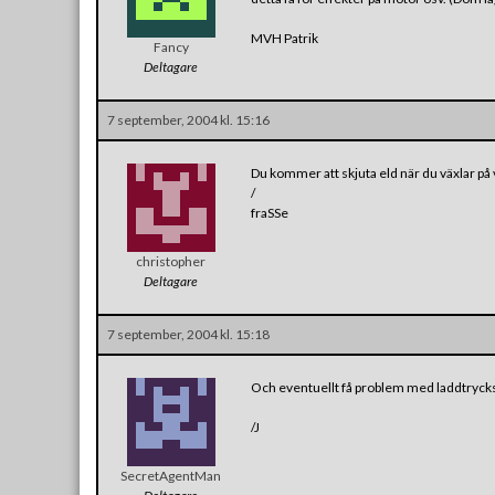
MVH Patrik
Fancy
Deltagare
7 september, 2004 kl. 15:16
Du kommer att skjuta eld när du växlar på
/
fraSSe
christopher
Deltagare
7 september, 2004 kl. 15:18
Och eventuellt få problem med laddtryckssp
/J
SecretAgentMan