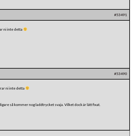
#53491
r ni inte detta
#53490
ar ni inte detta
igare så kommer nog laddtrycket svaja. Vilket dock är lätt fixat.