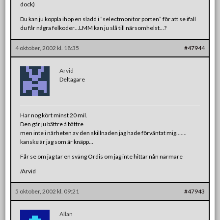
dock)
Du kan ju koppla ihop en sladd i ”selectmonitor porten” för att se ifall
du får några felkoder…LMM kan ju slå till närsomhelst…?
4 oktober, 2002 kl. 18:35
#47944
Arvid
Deltagare
Har nog kört minst 20 mil.
Den går ju bättre å bättre
men inte i närheten av den skillnaden jag hade förväntat mig…….
kanske är jag som är knäpp…
Får se om jag tar en sväng Ordis om jag inte hittar nån närmare
/Arvid
5 oktober, 2002 kl. 09:21
#47943
Allan