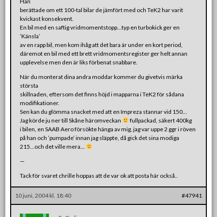
Han
berättade om ett 100-tal bilar de jämfört med och TeK2 har varit
kvickast konsekvent.
En bil med en saftig vridmomentstopp…typ en turbokick ger en
’Känsla’
av en rapp bil, men kom ihåg att det bara är under en kort period,
däremot en bil med ett brett vridmomentsregister ger helt annan
upplevelse men den är liks förbenat snabbare.
När du monterat dina andra moddar kommer du givetvis märka
största
skillnaden, eftersom det finns höjd i mapparna i TeK2 för sådana
modifikationer.
Sen kan du glömma snacket med att en Impreza stannar vid 150…
Jag körde ju ner till Skåne häromveckan
fullpackad, säkert 400kg
i bilen, en SAAB Aero försökte hänga av mig, jag var uppe 2 ggr i röven
på han och ’pumpade’ innan jag släppte, då gick det sina modiga
215…och det ville mera…
—
Tack för svaret chrille hoppas att de var ok att posta här också..
10 juni, 2004 kl. 18:40
#47941