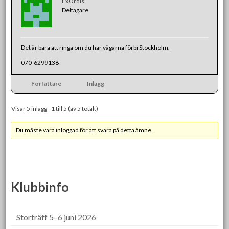
ExOrdis
Deltagare
Det är bara att ringa om du har vägarna förbi Stockholm.
070-6299138
Författare
Inlägg
Visar 5 inlägg - 1 till 5 (av 5 totalt)
Du måste vara inloggad för att svara på detta ämne.
Klubbinfo
Storträff 5–6 juni 2026