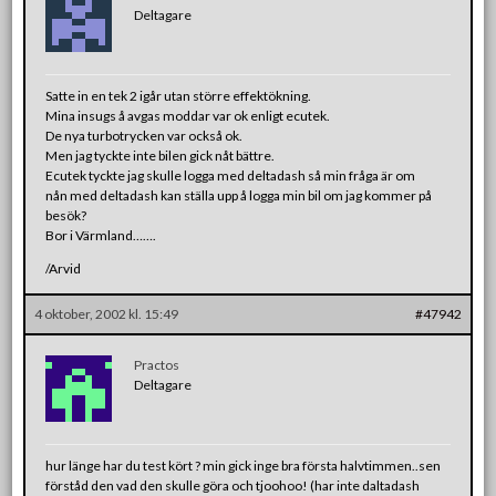
Deltagare
Satte in en tek 2 igår utan större effektökning.
Mina insugs å avgas moddar var ok enligt ecutek.
De nya turbotrycken var också ok.
Men jag tyckte inte bilen gick nåt bättre.
Ecutek tyckte jag skulle logga med deltadash så min fråga är om
nån med deltadash kan ställa upp å logga min bil om jag kommer på
besök?
Bor i Värmland…….
/Arvid
4 oktober, 2002 kl. 15:49
#47942
Practos
Deltagare
hur länge har du test kört ? min gick inge bra första halvtimmen..sen
förståd den vad den skulle göra och tjoohoo! (har inte daltadash