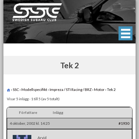
Skip
to
content
Swedish Subaru Club
För oss som älskar Subaru!
Tek 2
›
SSC
›
Modellspecifikt
›
Impreza / STI Racing / BRZ
›
Motor
›
Tek 2
Visar 5 inlägg - 1 till 5 (av 5 totalt)
Författare
Inlägg
4 oktober, 2002 kl. 14:25
#1930
Arvid