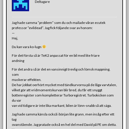
Deltagare
Jag hade samma ”problem” som du och mailade våran ecutek
professor ”evildead”. Jag fick följande svar av honom:
—
Hej,
Du kan vara ko-lugn
För det första så är TeK2 anpassat för en bil med lite friare
andning
För det andra så är det en vansinnigt trevlig och lömsk mappning,
som
maskerar effekten.
De har jobbat oerhört mycket med tändkurvorna på de låga varvtalen,
vilket gör att vridmomentskurvan blir bred, du får ett snyggt
bottenregister som kompletterar Turboregistret. Turbokicken som
du var
van vid tidigare är inte lika markant, bilen är lönn-snabb så att säga.
Jag hade samma känsla också i början lite grann, men insåg efter ett
tag
ovanstående. Jag pratade också en hel del med David på PE om detta.