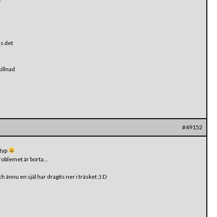
ns det
illnad
#49152
.typ
problemet är borta…
ännu en själ har dragits ner i träsket ;):D