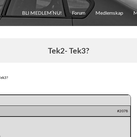
BLI MEDLEM NU!
Forum
Medlemskap
M
Tek2- Tek3?
Tek3?
#2078
t