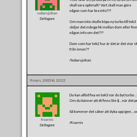
skall vara optimalt! Vart skall man göra
någon som har bra info???
subarujohan
Deltagare
Om man inte skulle köpa ny turbo till tek3
skiljer det många hk mellan dom eller fin
någon info om det???
Dom som har tek2 hur är det är det stor sk
från innan??
/Subarujohan
9 mars, 2003 kl. 20:22
Du kan alltid fixa en tek3 när du byt turbo .
Om du känner att dt finns lite $…när det 
Så kommer det säker att dyka upp igen…och 
Kvarnis
/Kvarnis
Deltagare