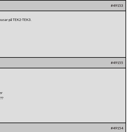
#49153
10kusar på TEK2-TEK3.
#49155
er
???
#49154