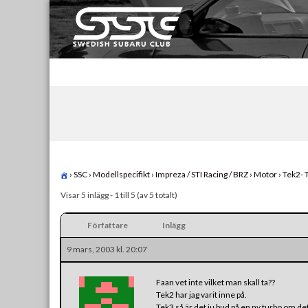
Skip
to
content
Swedish Subaru Club
För oss som älskar Subaru!
›
SSC
›
Modellspecifikt
›
Impreza / STI Racing / BRZ
›
Motor
›
Tek2- 
Visar 5 inlägg - 1 till 5 (av 5 totalt)
Författare
Inlägg
9 mars, 2003 kl. 20:07
Faan vet inte vilket man skall ta??
Tek2 har jag varit inne på.
Tek3 så är det ju bud på en ny turbo om de