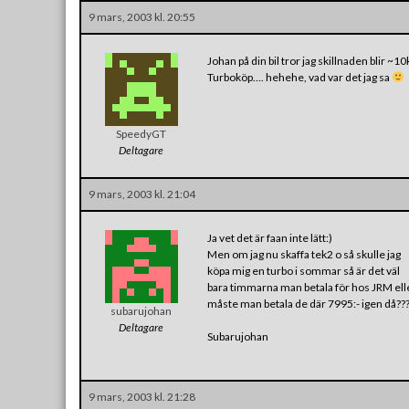
9 mars, 2003 kl. 20:55
Johan på din bil tror jag skillnaden blir ~
Turboköp…. hehehe, vad var det jag sa
SpeedyGT
Deltagare
9 mars, 2003 kl. 21:04
Ja vet det är faan inte lätt:)
Men om jag nu skaffa tek2 o så skulle jag
köpa mig en turbo i sommar så är det väl
bara timmarna man betala för hos JRM ell
måste man betala de där 7995:- igen då??
subarujohan
Deltagare
Subarujohan
9 mars, 2003 kl. 21:28