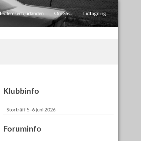
edlemserbjudanden
Om SSC
Tidtagning
Klubbinfo
Storträff 5–6 juni 2026
Foruminfo