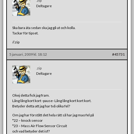
.zip
Deltagare
Ska bara äta sedan ska jag gå ut och kolla.
Tackar för tipset.
//.zip
5 januari, 2009 kl. 18:12
#45731
.zip
Deltagare
Okej detta fick jag fram.
Lång lång kort kort -pause- Lång lång kort kort kort.
Betyder detta att jag har två olika fel?
Om jag har förstått det hela rätt så har jag mao fel på
*22 – knock sensor
*23 – Mass Air Flow Sensor Circuit
och vad betyder det isf?