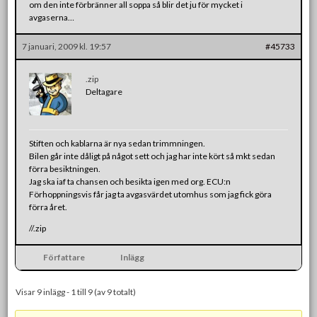
om den inte förbränner all soppa så blir det ju för mycket i
avgaserna…
7 januari, 2009 kl. 19:57
#45733
.zip
Deltagare
Stiften och kablarna är nya sedan trimmningen.
Bilen går inte dåligt på något sett och jag har inte kört så mkt sedan
förra besiktningen.
Jag ska iaf ta chansen och besikta igen med org. ECU:n
Förhoppningsvis får jag ta avgasvärdet utomhus som jag fick göra
förra året.
//.zip
Författare
Inlägg
Visar 9 inlägg - 1 till 9 (av 9 totalt)