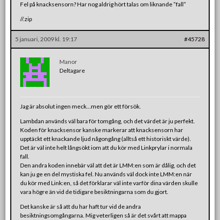
Fel på knacksensorn? Har nog aldrig hört talas om liknande ”fall”
//.zip
5 januari, 2009 kl. 19:17
#45728
Manor
Deltagare
Jag är absolut ingen meck…men gör ett försök.
Lambdan används väl bara för tomgång, och det värdet är ju perfekt.
Koden för knacksensor kanske markerar att knacksensorn har
upptäckt ett knackande ljud någongång (alltså ett historiskt värde).
Det är väl inte helt långsökt iom att du kör med Linkprylar i normala
fall.
Den andra koden innebär väl att det är LMM:en som är dålig, och det
kan ju ge en del mystiska fel. Nu används väl dock inte LMM:en när
du kör med Link:en, så det förklarar väl inte varför dina värden skulle
vara högre än vid de tidigare besiktningarna som du gjort.
Det kanske är så att du har haft tur vid de andra
besiktningsomgångarna. Mig veterligen så är det svårt att mappa