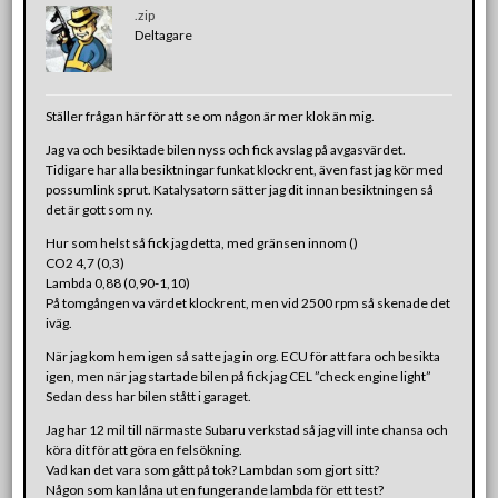
.zip
Deltagare
Ställer frågan här för att se om någon är mer klok än mig.
Jag va och besiktade bilen nyss och fick avslag på avgasvärdet.
Tidigare har alla besiktningar funkat klockrent, även fast jag kör med
possumlink sprut. Katalysatorn sätter jag dit innan besiktningen så
det är gott som ny.
Hur som helst så fick jag detta, med gränsen innom ()
CO2 4,7 (0,3)
Lambda 0,88 (0,90-1,10)
På tomgången va värdet klockrent, men vid 2500 rpm så skenade det
iväg.
När jag kom hem igen så satte jag in org. ECU för att fara och besikta
igen, men när jag startade bilen på fick jag CEL ”check engine light”
Sedan dess har bilen stått i garaget.
Jag har 12 mil till närmaste Subaru verkstad så jag vill inte chansa och
köra dit för att göra en felsökning.
Vad kan det vara som gått på tok? Lambdan som gjort sitt?
Någon som kan låna ut en fungerande lambda för ett test?