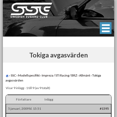
Skip
to
content
Swedish Subaru Club
För oss som älskar Subaru!
Tokiga avgasvärden
›
SSC
›
Modellspecifikt
›
Impreza / STI Racing / BRZ
›
Allmänt
›
Tokiga
avgasvärden
Visar 9 inlägg - 1 till 9 (av 9 totalt)
Författare
Inlägg
5 januari, 2009 kl. 15:51
#1595