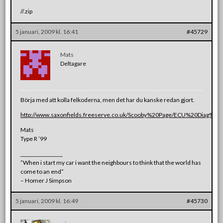
//.zip
5 januari, 2009 kl. 16:41
#45729
Mats
Deltagare
Börja med att kolla felkoderna, men det har du kanske redan gjort.
http://www.saxonfields.freeserve.co.uk/Scooby%20Page/ECU%20Diag%20
Mats
Type R ’99
_________________
”When i start my car i want the neighbours to think that the world has
come to an end”
– Homer J Simpson
5 januari, 2009 kl. 16:49
#45730