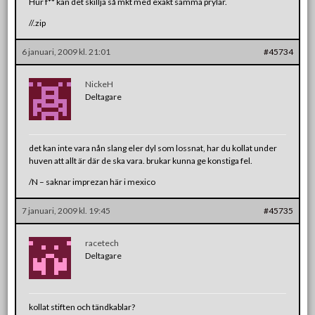
Hur f** kan det skillja så mkt med exakt samma prylar.
//.zip
6 januari, 2009 kl. 21:01
#45734
NickeH
Deltagare
det kan inte vara nån slang eler dyl som lossnat, har du kollat under
huven att allt är där de ska vara. brukar kunna ge konstiga fel.
/N – saknar imprezan här i mexico
7 januari, 2009 kl. 19:45
#45735
racetech
Deltagare
kollat stiften och tändkablar?