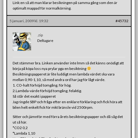
Link:en så att man klarar besikningen på samma gång som den är
optimalt mappad för normalkörning.
5 januari, 2009 kl. 19:32
#45732
.zip
Deltagare
Det stämmer bra. Linken använder inte lmm så det känns onödigt att
börja på köpa loss nya prylar pga en besiktning
Besiktningspapperet är lite luddigt men lambda värdet ska vara
mellan 0,90-1,10, så med andra ord har jag för lågt värde.
1. CO-halt förhöjd tomgång, för hög.
2.Lambda-värde förhöjd tomgång, felaktig.
Så står det exakt i papperet
Jag ringde SBP och fråga efter en enklare förklaring och fick höra att
bilen helt enkelt fick för mkt bränsle vid 2500rpm.
Sitter och jämnför med förra årets besiktningspapper och då såg det
ut så här.
*CO2 0,2
*Lambda 1,10