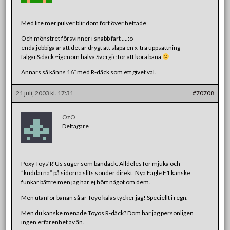
Med lite mer pulver blir dom fort över hettade
Och mönstret försvinner i snabb fart ….:o
enda jobbiga är att det är drygt att släpa en x-tra uppsättning
fälgar&däck ~igenom halva Svergie för att köra bana
Annars så känns 16″ med R-däck som ett givet val.
21 juli, 2003 kl. 17:31
#70708
OzO
Deltagare
Poxy Toys’R’Us suger som bandäck. Alldeles för mjuka och
”kuddarna” på sidorna slits sönder direkt. Nya Eagle F1 kanske
funkar bättre men jag har ej hört något om dem.
Men utanför banan så är Toyo kalas tycker jag! Speciellt i regn.
Men du kanske menade Toyos R-däck? Dom har jag personligen
ingen erfarenhet av än.