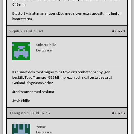
048 mm.
Ett stort + är att man slipper släpa med sig en extra uppsättning hjul till
banträffarna.
29 juli, 2003 kl. 13:40
#70720
SubaruPhille
Deltagare
Kan snart dela med mig av mina toyo erfarenheter har nyligen
beställt Toyo Trampio r888 till imprezan och skall testa dessa på
Gotland Ring nästa vecka!
återkommer med reslutat!
/mvh Phille
11 augusti, 2003 kl. 07:58
#70718
Yonaz
Deltagare