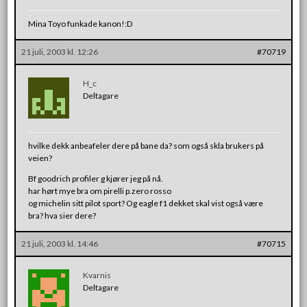
Mina Toyo funkade kanon!:D
21 juli, 2003 kl. 12:26
#70719
H_c
Deltagare
hvilke dekk anbeafeler dere på bane da? som også skla brukers på
veien?
Bf goodrich profiler g kjører jeg på nå.
har hørt mye bra om pirelli p.zero rosso
og michelin sitt pilot sport? Og eagle f1 dekket skal vist også være
bra? hva sier dere?
21 juli, 2003 kl. 14:46
#70715
Kvarnis
Deltagare