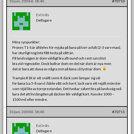
10 juni, 2004 kl. 18:40
#70710
ExOrdis
Deltagare
Mina synpunkter:
Proxes T1-S är alldeles för mjuka på bana på torr asfalt (2-3 varv max),
har oturligt nog inte fått testa på vått än.
På landsvägen är dom väldigt bra allround och rent sanslöst
bra vid regnväder. Dock bullrar dom en del när dom är nya men
det är bara att skava av några mm på bana så tystnar dom.
Trampio R1R är ett snällt semi-R däck som lämpar sig väl
för bana (ca 5-8 varv) i både vått och torrt, tack vare ett rejält mönster
som stjäl lite av torrprestandan. Det funkar säkert bra på landsväg oxå
bara det att livslängden på däcken blir väldigt kort. Kanske 1000 –
1500 mil eller mindre.
10 juni, 2004 kl. 18:40
#70711
ExOrdis
Deltagare