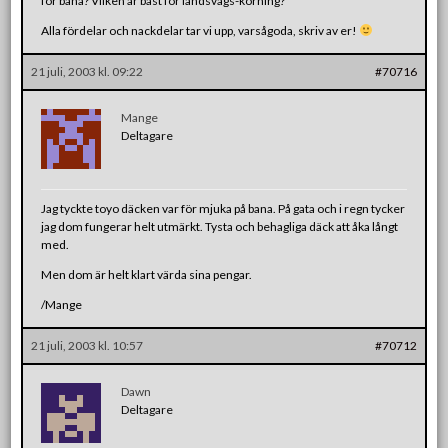
för bana? Vilken är bäst för landsvägs-körning?
Alla fördelar och nackdelar tar vi upp, varsågoda, skriv av er!
21 juli, 2003 kl. 09:22
#70716
Mange
Deltagare
Jag tyckte toyo däcken var för mjuka på bana. På gata och i regn tycker
jag dom fungerar helt utmärkt. Tysta och behagliga däck att åka långt
med.
Men dom är helt klart värda sina pengar.
/Mange
21 juli, 2003 kl. 10:57
#70712
Dawn
Deltagare