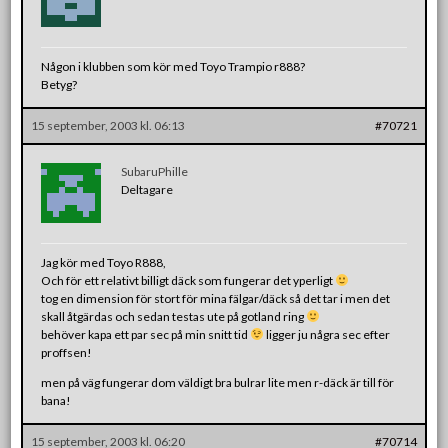
Någon i klubben som kör med Toyo Trampio r888?
Betyg?
15 september, 2003 kl. 06:13
#70721
SubaruPhille
Deltagare
Jag kör med Toyo R888,
Och för ett relativt billigt däck som fungerar det yperligt
tog en dimension för stort för mina fälgar/däck så det tar i men det
skall åtgärdas och sedan testas ute på gotland ring
behöver kapa ett par sec på min snitt tid
ligger ju några sec efter
proffsen!
men på väg fungerar dom väldigt bra bulrar lite men r-däck är till för
bana!
15 september, 2003 kl. 06:20
#70714