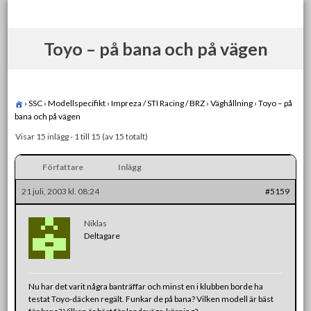
Skip
to
content
Toyo – på bana och på vägen
›
SSC
›
Modellspecifikt
›
Impreza / STI Racing / BRZ
›
Väghållning
›
Toyo – på
bana och på vägen
Visar 15 inlägg - 1 till 15 (av 15 totalt)
Författare
Inlägg
21 juli, 2003 kl. 08:24
#5159
Niklas
Deltagare
Nu har det varit några banträffar och minst en i klubben borde ha
testat Toyo-däcken regält. Funkar de på bana? Vilken modell är bäst