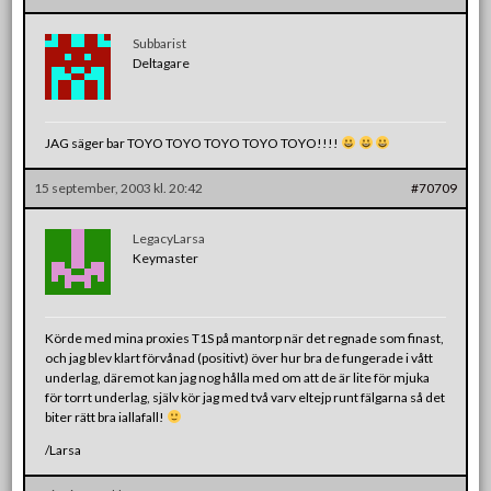
Subbarist
Deltagare
JAG säger bar TOYO TOYO TOYO TOYO TOYO!!!!
15 september, 2003 kl. 20:42
#70709
LegacyLarsa
Keymaster
Körde med mina proxies T1S på mantorp när det regnade som finast,
och jag blev klart förvånad (positivt) över hur bra de fungerade i vått
underlag, däremot kan jag nog hålla med om att de är lite för mjuka
för torrt underlag, själv kör jag med två varv eltejp runt fälgarna så det
biter rätt bra iallafall!
/Larsa