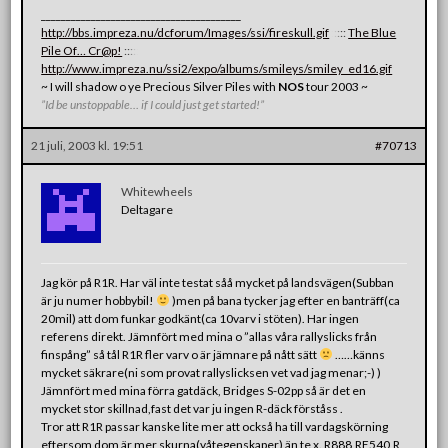
________________________________________
http://bbs.impreza.nu/dcforum/Images/ssi/fireskull.gif
:
:
:
:
:
The Blue
Pile Of… Cr@p!
:
:
:
:
:
http://www.impreza.nu/ssi2/expo/albums/smileys/smiley_ed16.gif
~ I will shadow o ye Precious Silver Piles with
NOS
tour 2003 ~
”Id be unstoppable… if I could just get started!”
21 juli, 2003 kl. 19:51
#70713
Whitewheels
Deltagare
Jag kör på R1R. Har väl inte testat såå mycket på landsvägen(Subban
är ju numer hobbybil!
)men på bana tycker jag efter en banträff(ca
20mil) att dom funkar godkänt(ca 10varv i stöten). Har ingen
referens direkt. Jämnfört med mina o ”allas våra rallyslicks från
finspång” så tål R1R fler varv o är jämnare på nått sätt
……känns
mycket säkrare(ni som provat rallyslicksen vet vad jag menar;-) )
Jämnfört med mina förra gatdäck, Bridges S-02pp så är det en
mycket stor skillnad,fast det var ju ingen R-däck förståss .
Tror att R1R passar kanske lite mer att också ha till vardagskörning
eftersom dom är mer skurna(våtegenskaper) än te x. R888,RE540,R