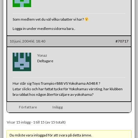
Som medlem vet du väl vilka rabatter vi har?
Logga in under medlemssidorna bara..
10 juni, 2004 kl. 18:40
#70717
Yonaz
Deltagare
Hur står sig Toyo Trampio r888 VS Yokohama A048 R ?
Letar slicks och har fattat tycke för Yokohamas värsting, har klubben
bra rabbat hos någon återförsäljare av yokohama?
Författare
Inlägg
Visar 15 inlägg - 1 till 15 (av 15 totalt)
Du måste vara inloggad för att svara på detta ämne.