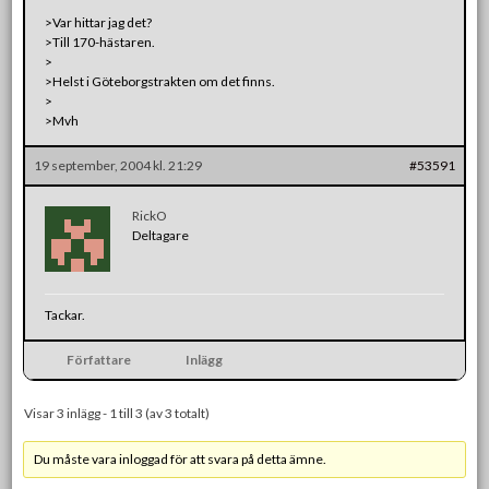
>Var hittar jag det?
>Till 170-hästaren.
>
>Helst i Göteborgstrakten om det finns.
>
>Mvh
19 september, 2004 kl. 21:29
#53591
RickO
Deltagare
Tackar.
Författare
Inlägg
Visar 3 inlägg - 1 till 3 (av 3 totalt)
Du måste vara inloggad för att svara på detta ämne.