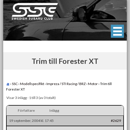
Skip
to
content
Swedish Subaru Club
För oss som älskar Subaru!
Trim till Forester XT
›
SSC
›
Modellspecifikt
›
Impreza / STI Racing / BRZ
›
Motor
›
Trim till
Forester XT
Visar 3 inlägg - 1 till 3 (av 3 totalt)
Författare
Inlägg
19 september, 2004 kl. 17:45
#2629