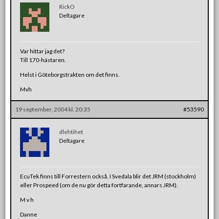
RickO
Deltagare
Var hittar jag det?
Till 170-hästaren.
Helst i Göteborgstrakten om det finns.
Mvh
19 september, 2004 kl. 20:35
#53590
dlehtihet
Deltagare
EcuTek finns till Forrestern också. I Svedala blir det JRM (stockholm)
eller Prospeed (om de nu gör detta fortfarande, annars JRM).
M v h
Danne