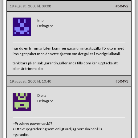
19 augusti, 2003 kl. 09:08
#50492
Imp
Deltagare
hur du en trimmar bilen kommer garantin inte att gälla. förutom med
ims eget paket men de vette sjutton om det gäller i sverige iallafall.
tänk bara på en sak. garantin gäller ända tills dom kan upptäcka att
bilen är trimmad:p
19 augusti, 2003 kl. 10:40
#50493
Digits
Deltagare
>Prodrive power-pack??
>Effektuppgradering som enligt vad jag hört ska behålla
>garantin.