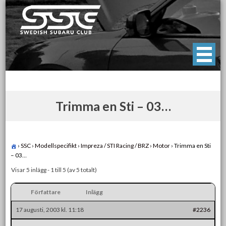
Skip
to
content
Swedish Subaru Club
För oss som älskar Subaru!
Trimma en Sti – 03…
›
SSC
›
Modellspecifikt
›
Impreza / STI Racing / BRZ
›
Motor
›
Trimma en Sti
– 03…
Visar 5 inlägg - 1 till 5 (av 5 totalt)
Författare
Inlägg
17 augusti, 2003 kl. 11:18
#2236