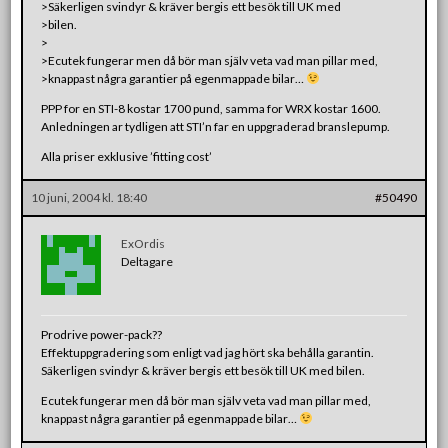
>Säkerligen svindyr & kräver bergis ett besök till UK med
>bilen.
>
>Ecutek fungerar men då bör man själv veta vad man pillar med,
>knappast några garantier på egenmappade bilar…
PPP for en STI-8 kostar 1700 pund, samma for WRX kostar 1600.
Anledningen ar tydligen att STI’n far en uppgraderad branslepump.
Alla priser exklusive ’fitting cost’
10 juni, 2004 kl. 18:40
#50490
ExOrdis
Deltagare
Prodrive power-pack??
Effektuppgradering som enligt vad jag hört ska behålla garantin.
Säkerligen svindyr & kräver bergis ett besök till UK med bilen.
Ecutek fungerar men då bör man själv veta vad man pillar med,
knappast några garantier på egenmappade bilar…