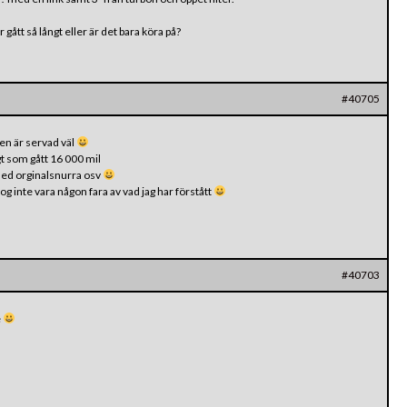
gått så långt eller är det bara köra på?
#40705
len är servad väl
 gt som gått 16 000 mil
med orginalsnurra osv
og inte vara någon fara av vad jag har förstått
#40703
e