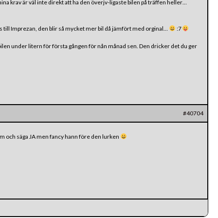
ina krav är väl inte direkt att ha den överjv-ligaste bilen på träffen heller…
till Imprezan, den blir så mycket mer bil då jämfört med orginal…
:7
ilen under litern för första gången för nån månad sen. Den dricker det du ger
#40704
tt pm och säga JA men fancy hann före den lurken