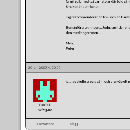
familjebil, med två barnstolar där bak, så m
Smaken är som baken.
Jag rekommenderar en link, och en Dawes 
Bensinförbrukningen… Jodu, jag fick ner b
den med högerfoten…
Mvh,
Peter
20 juli, 2005 kl. 20:55
ja… jag skulle precis gå in och dra iväg e
Patrik.L
Deltagare
Författare
Inlägg