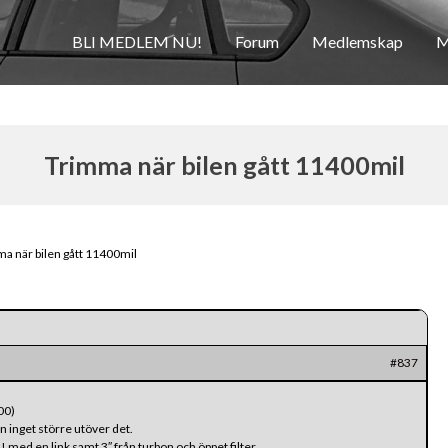
BLI MEDLEM NU!
Forum
Medlemskap
M
Trimma när bilen gått 11400mil
a när bilen gått 11400mil
#837
-00)
n inget större utöver det.
 med en link samt 3″ från turbon och öppet filter.