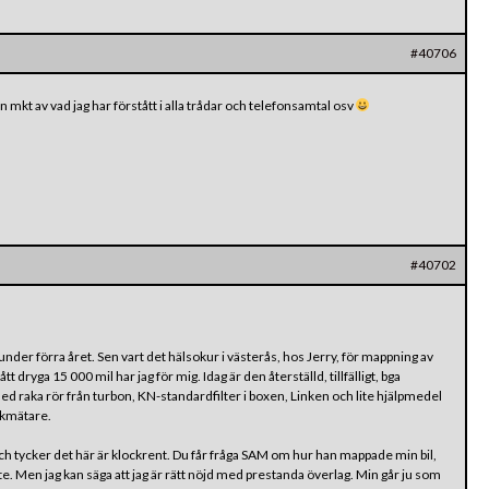
#40706
 mkt av vad jag har förstått i alla trådar och telefonsamtal osv
#40702
der förra året. Sen vart det hälsokur i västerås, hos Jerry, för mappning av
tt dryga 15 000 mil har jag för mig. Idag är den återställd, tillfälligt, bga
med raka rör från turbon, KN-standardfilter i boxen, Linken och lite hjälpmedel
ckmätare.
 och tycker det här är klockrent. Du får fråga SAM om hur han mappade min bil,
inte. Men jag kan säga att jag är rätt nöjd med prestanda överlag. Min går ju som