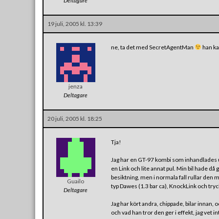
Deltagare
19 juli, 2005 kl. 13:39
ne, ta det med SecretAgentMan
han kan
jenza
Deltagare
20 juli, 2005 kl. 18:25
Tja!
Jag har en GT-97 kombi som inhandlades un
en Link och lite annat pul. Min bil hade då gå
besiktning, men i normala fall rullar den 
Guailo
typ Dawes (1.3 bar ca), KnockLink och try
Deltagare
Jag har kört andra, chippade, bilar innan,
och vad han tror den ger i effekt, jag vet 