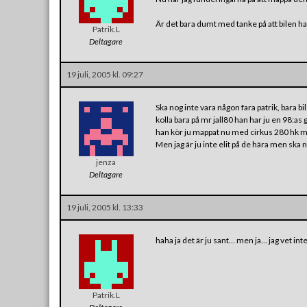
Är det bara dumt med tanke på att bilen har 
Patrik.L
Deltagare
19 juli, 2005 kl. 09:27
Ska nog inte vara någon fara patrik, bara bi
kolla bara på mr jall80 han har ju en 98:as
han kör ju mappat nu med cirkus 280 hk 
Men jag är ju inte elit på de hära men ska n
jenza
Deltagare
19 juli, 2005 kl. 13:33
haha ja det är ju sant… men ja… jag vet int
Patrik.L