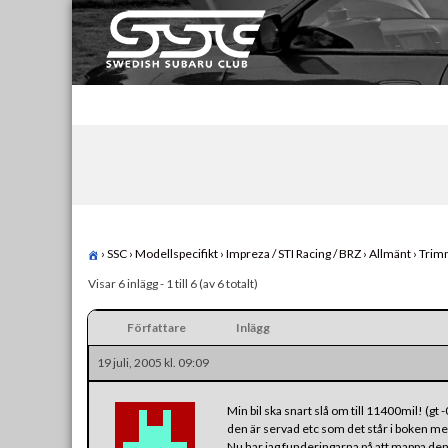
Skip
to
content
Swedish Subaru Club
För oss som älskar Subaru!
›
SSC
›
Modellspecifikt
›
Impreza / STI Racing / BRZ
›
Allmänt
›
Trimm
Visar 6 inlägg - 1 till 6 (av 6 totalt)
Författare
Inlägg
19 juli, 2005 kl. 09:09
Min bil ska snart slå om till 11400mil! (gt 
den är servad etc som det står i boken me
Nu har jag funderingarna på att mappa den!