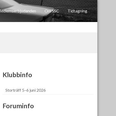
edlemserbjudanden
Om SSC
Tidtagning
Klubbinfo
Storträff 5–6 juni 2026
Foruminfo