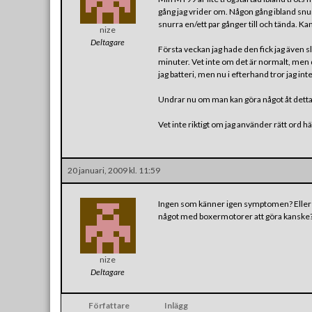
gång jag vrider om. Någon gång ibland snurr
snurra en/ett par gånger till och tända. K
nize
Deltagare
Första veckan jag hade den fick jag även sl
minuter. Vet inte om det är normalt, men de
jag batteri, men nu i efterhand tror jag int
Undrar nu om man kan göra något åt dett
Vet inte riktigt om jag använder rätt ord 
20 januari, 2009 kl. 11:59
Ingen som känner igen symptomen? Eller är
något med boxermotorer att göra kanske? Al
nize
Deltagare
Författare
Inlägg