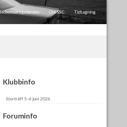
edlemserbjudanden
Om SSC
Tidtagning
Klubbinfo
Storträff 5–6 juni 2026
Foruminfo