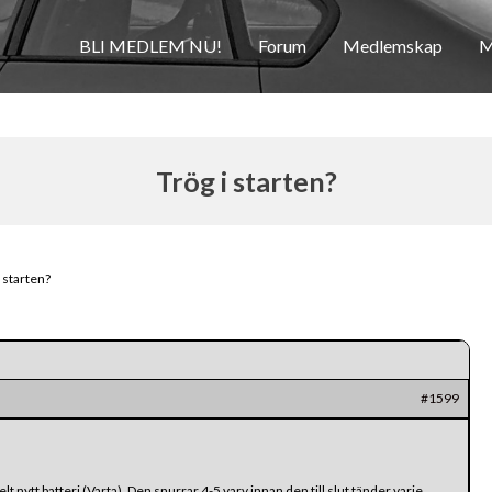
BLI MEDLEM NU!
Forum
Medlemskap
M
Trög i starten?
i starten?
#1599
lt nytt batteri (Varta). Den snurrar 4-5 varv innan den till slut tänder varje