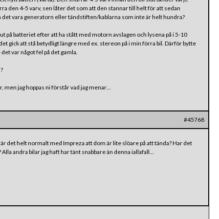
a den 4-5 varv, sen låter det som att den stannar till helt för att sedan
an det vara generatorn eller tändstiften/kablarna som inte är helt hundra?
ut på batteriet efter att ha stått med motorn avslagen och lysena på i 5-10
t gick att stå betydligt längre med ex. stereon på i min förra bil. Därför bytte
e det var något fel på det gamla.
a?
här, men jag hoppas ni förstår vad jag menar…
#45768
 det helt normalt med Impreza att dom är lite slöare på att tända? Har det
la andra bilar jag haft har tänt snabbare än denna iallafall…