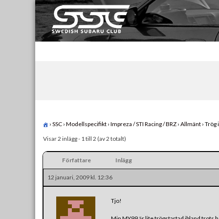
Skip
to
content
Swedish Subaru Club
För oss som älskar Subaru!
›
SSC
›
Modellspecifikt
›
Impreza / STI Racing / BRZ
›
Allmänt
›
Trög 
Visar 2 inlägg - 1 till 2 (av 2 totalt)
Författare
Inlägg
12 januari, 2009 kl. 12:36
Tjo!
Min MY99 är lite trögstartad ibland trots he