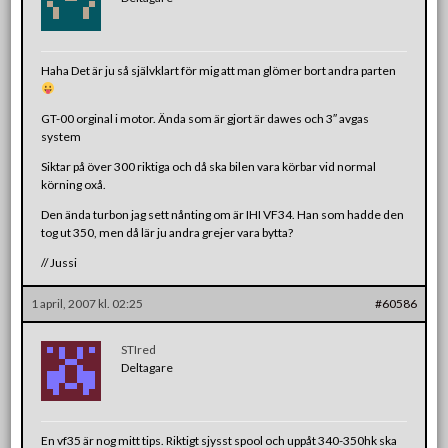
Haha Det är ju så självklart för mig att man glömer bort andra parten
GT-00 orginal i motor. Ända som är gjort är dawes och 3″ avgas
system
Siktar på över 300 riktiga och då ska bilen vara körbar vid normal
körning oxå.
Den ända turbon jag sett nånting om är IHI VF34. Han som hadde den
tog ut 350, men då lär ju andra grejer vara bytta?
// Jussi
1 april, 2007 kl. 02:25
#60586
STIred
Deltagare
En vf35 är nog mitt tips. Riktigt sjysst spool och uppåt 340-350hk ska