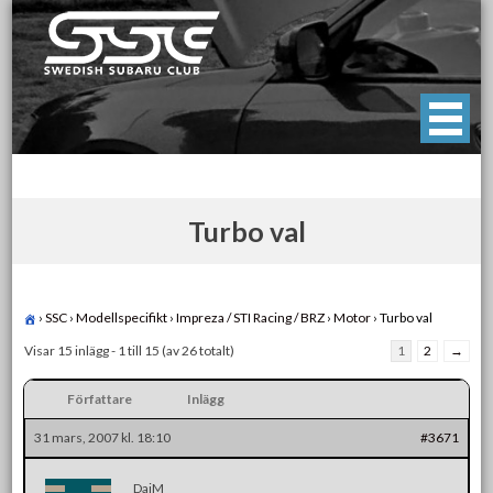
Skip
to
content
Swedish Subaru Club
För oss som älskar Subaru!
Turbo val
›
SSC
›
Modellspecifikt
›
Impreza / STI Racing / BRZ
›
Motor
›
Turbo val
Visar 15 inlägg - 1 till 15 (av 26 totalt)
1
2
→
Författare
Inlägg
31 mars, 2007 kl. 18:10
#3671
DajM