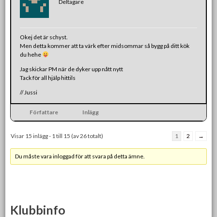
Deltagare
Okej det är schyst.
Men detta kommer att ta värk efter midsommar så bygg på ditt kök
du hehe
Jag skickar PM när de dyker upp nått nytt
Tack för all hjälp hittils
// Jussi
Författare
Inlägg
Visar 15 inlägg - 1 till 15 (av 26 totalt)
1
2
→
Du måste vara inloggad för att svara på detta ämne.
Klubbinfo