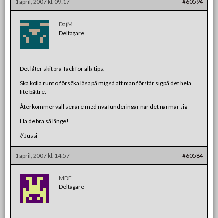
1 april, 2007 kl. 09:17
#60594
DajM
Deltagare
Det låter skit bra Tack för alla tips.
Ska kolla runt o försöka läsa på mig så att man förstår sig på det hela
lite bättre.
Återkommer väll senare med nya funderingar när det närmar sig
Ha de bra så länge!
// Jussi
1 april, 2007 kl. 14:57
#60584
MDE
Deltagare