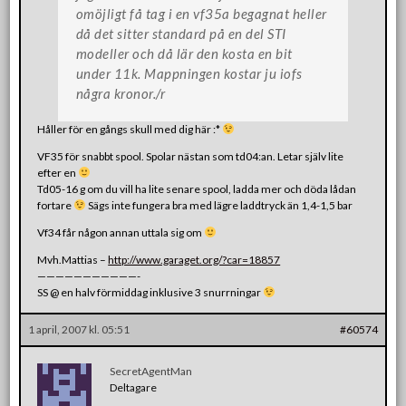
omöjligt få tag i en vf35a begagnat heller
då det sitter standard på en del STI
modeller och då lär den kosta en bit
under 11k. Mappningen kostar ju iofs
några kronor./r
Håller för en gångs skull med dig här :*
VF35 för snabbt spool. Spolar nästan som td04:an. Letar själv lite
efter en
Td05-16 g om du vill ha lite senare spool, ladda mer och döda lådan
fortare
Sägs inte fungera bra med lägre laddtryck än 1,4-1,5 bar
Vf34 får någon annan uttala sig om
Mvh.Mattias –
http://www.garaget.org/?car=18857
———————————-
SS @ en halv förmiddag inklusive 3 snurrningar
1 april, 2007 kl. 05:51
#60574
SecretAgentMan
Deltagare