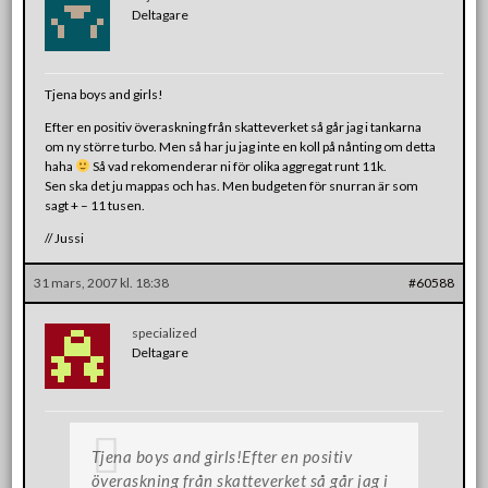
Deltagare
Tjena boys and girls!
Efter en positiv överaskning från skatteverket så går jag i tankarna
om ny större turbo. Men så har ju jag inte en koll på nånting om detta
haha
Så vad rekomenderar ni för olika aggregat runt 11k.
Sen ska det ju mappas och has. Men budgeten för snurran är som
sagt + – 11 tusen.
// Jussi
31 mars, 2007 kl. 18:38
#60588
specialized
Deltagare
Tjena boys and girls!Efter en positiv
överaskning från skatteverket så går jag i