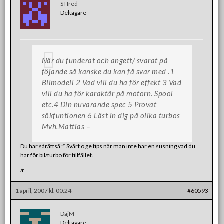
STIred
Deltagare
När du funderat och angett/ svarat på
föjande så kanske du kan få svar med .1
Bilmodell 2 Vad vill du ha för effekt 3 Vad
vill du ha för karaktär på motorn. Spool
etc.4 Din nuvarande spec 5 Provat
sökfuntionen 6 Läst in dig på olika turbos
Mvh.Mattias –
Du har sårättså :* Svårt o ge tips när man inte har en susning vad du
har för bil/turbo för tillfället.
/r
1 april, 2007 kl. 00:24
#60593
DajM
Deltagare