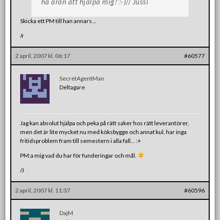
ha äran att hjälpa mig? :-)// Jussi
Skicka ett PM till han annars…
/r
2 april, 2007 kl. 06:17
#60577
SecretAgentMan
Deltagare
Jag kan absolut hjälpa och peka på rätt saker hos rätt leverantörer,
men det är lite mycket nu med köksbygge och annat kul, har inga
fritidsproblem fram till semestern i alla fall… :+
PM:a mig vad du har för funderingar och mål.
/J
2 april, 2007 kl. 11:37
#60596
DajM