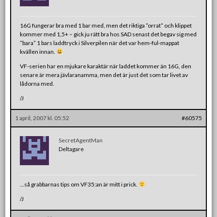
16G fungerar bra med 1 bar med, men det riktiga ”orrat” och klippet
kommer med 1,5+ – gick ju rätt bra hos SAD senast det begav sig med
”bara” 1 bars laddtryck i Silverpilen när det var hem-ful-mappat
kvällen innan.
VF-serien har en mjukare karaktär när laddet kommer än 16G, den
senare är mera jävlaranamma, men det är just det som tar livet av
lådorna med.
/J
1 april, 2007 kl. 05:52
#60575
SecretAgentMan
Deltagare
…så grabbarnas tips om VF35:an är mitt i prick.
/J