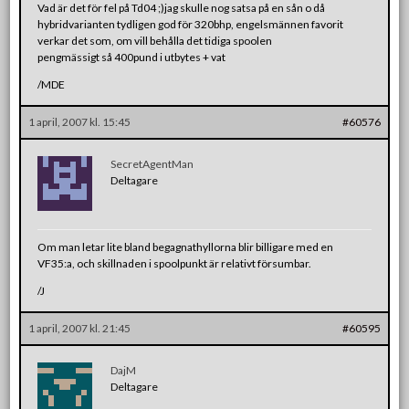
Vad är det för fel på Td04 ;)jag skulle nog satsa på en sån o då
hybridvarianten tydligen god för 320bhp, engelsmännen favorit
verkar det som, om vill behålla det tidiga spoolen
pengmässigt så 400pund i utbytes + vat
/MDE
1 april, 2007 kl. 15:45
#60576
SecretAgentMan
Deltagare
Om man letar lite bland begagnathyllorna blir billigare med en
VF35:a, och skillnaden i spoolpunkt är relativt försumbar.
/J
1 april, 2007 kl. 21:45
#60595
DajM
Deltagare