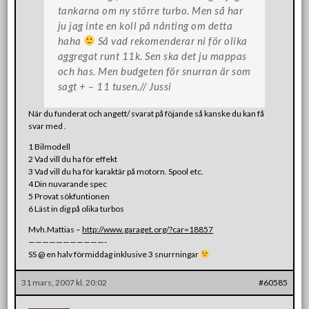
tankarna om ny större turbo. Men så har
ju jag inte en koll på nånting om detta
haha
Så vad rekomenderar ni för olika
aggregat runt 11k. Sen ska det ju mappas
och has. Men budgeten för snurran är som
sagt + – 11 tusen.// Jussi
När du funderat och angett/ svarat på föjande så kanske du kan få
svar med .
1 Bilmodell
2 Vad vill du ha för effekt
3 Vad vill du ha för karaktär på motorn. Spool etc.
4 Din nuvarande spec
5 Provat sökfuntionen
6 Läst in dig på olika turbos
Mvh.Mattias –
http://www.garaget.org/?car=18857
———————————-
SS @ en halv förmiddag inklusive 3 snurrningar
31 mars, 2007 kl. 20:02
#60585