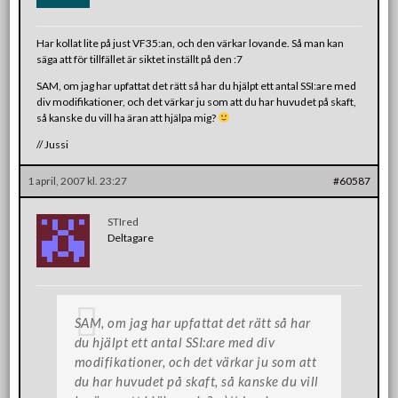
Har kollat lite på just VF35:an, och den värkar lovande. Så man kan
säga att för tillfället är siktet inställt på den :7
SAM, om jag har upfattat det rätt så har du hjälpt ett antal SSI:are med
div modifikationer, och det värkar ju som att du har huvudet på skaft,
så kanske du vill ha äran att hjälpa mig?
// Jussi
1 april, 2007 kl. 23:27
#60587
STIred
Deltagare
SAM, om jag har upfattat det rätt så har
du hjälpt ett antal SSI:are med div
modifikationer, och det värkar ju som att
du har huvudet på skaft, så kanske du vill