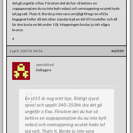
det gå ungefär o fixa. Förutom det du har så behövs en
soppapump(om du nu inte bytt redan) och ommappning-ecutek hade
iaf jag valt. Thats it. Borde ju inte vara omöjligt få tag i en vf35a
begagnat heller då det sitter standard på en del STI modeller och då
lär den kosta en bit under 11k. Mappningen kostar ju iofs några
kronor.
/r
1 april, 2007 kl. 04:56
#60589
specialized
Deltagare
En vf35 är nog mitt tips. Riktigt sjysst
spool och uppåt 340-350hk ska det gå
ungefär o fixa. Förutom det du har så
behövs en soppapump(om du nu inte bytt
redan) och ommappning-ecutek hade iaf
jag valt. Thats it. Borde ju inte vara