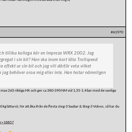
#61970
och tillika kollega kör en Impreza WRX 2002. Jag
gregat i sin bil? Han ska inom kort låta Trollspeed
 effekt ur sin bil och jag vill därför veta vilket
 jag behöver oroa mig eller inte. Han hotar nämnligen
r max 265 riktiga HK och ger ca 380-390 NM vid 1,35-1,4 bar med de vanliga
 kg lättare), för att åka ifrån de flesta steg-3 Saabar & Steg-3 Volvos, så har du
car=18857