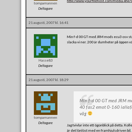
http://www.yourfilehost.com/media.php
tompamannen
Deltagare
21 augusti, 2007 kl. 16:41
Min f-d 00 GT med JRM mods ecu3 osv stan
slacka vi ner. 200 är dumheter på öppen v
Hasse83
Deltagare
21 augusti, 2007 kl. 18:29
Min f-d 00 GT med JRM mod
40 fas2 emot 0-160 iallafa
väg
tompamannen
Deltagare
Jag tvivlar inte ett ögonblick på detta. Ko
är det lönlöst med en framhjulsdriven bil. R