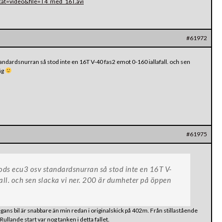
?cat=video&file=T4_med_16T.avi
#61972
dardsnurran så stod inte en 16T V-40 fas2 emot 0-160 iallafall. och sen
äg
#61975
s ecu3 osv standardsnurran så stod inte en 16T V-
ll. och sen slacka vi ner. 200 är dumheter på öppen
llegans bil är snabbare än min redan i originalskick på 402m. Från stillastående
ullande start var nog tanken i detta fallet.