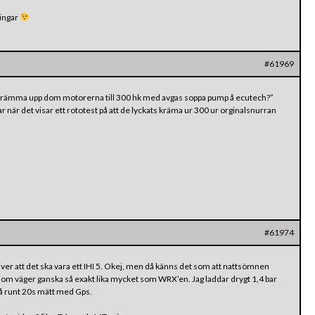
ningar
#61969
 skrämma upp dom motorerna till 300 hk med avgas soppa pump å ecutech?”
 när det visar ett rototest på att de lyckats kräma ur 300 ur orginalsnurran
#61974
iver att det ska vara ett IHI 5. Okej, men då känns det som att nattsömnen
il som väger ganska så exakt lika mycket som WRX’en. Jag laddar drygt 1,4 bar
på runt 20s mätt med Gps.