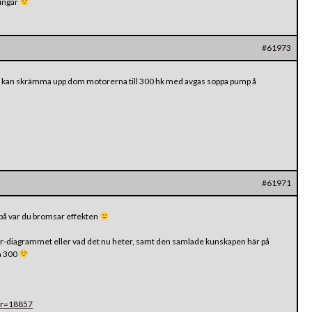
ningar
#61973
 kan skrämma upp dom motorerna till 300 hk med avgas soppa pump å
#61971
 på var du bromsar effekten
diagrammet eller vad det nu heter, samt den samlade kunskapen här på
ra 300
car=18857