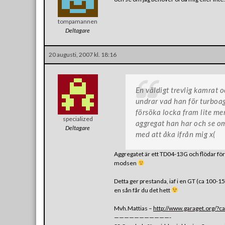
tompamannen
Deltagare
20 augusti, 2007 kl. 18:16
En väldigt trevlig kamrat 
undrar vad han för turboag
försöka locka fram lite mera
specialized
aggregat han har och se om
Deltagare
med att åka ifrån mig x(
Aggregatet är ett TD04-13G och flödar fö
modsen
Detta ger prestanda, iaf i en GT (ca 100-150
en sån får du det hett
Mvh.Mattias –
http://www.garaget.org/?
———————————-