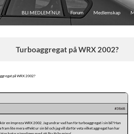
BLI MEDLEM NU!
Forum
Medlemskap
M
Turboaggregat på WRX 2002?
ggregat på WRX 2002?
#3868
ga kör en Impreza WRX 2002. Jag undrar vad han för turboaggregat i sin bil? Han
fram lite mera effekt ur sin bil och jag vill därför veta vilket aggregat han har
. Han hotar nämnligen med att åka ifrån mig x(