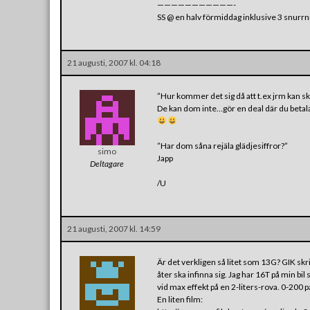
———————————-
SS @ en halv förmiddag inklusive 3 snurr
21 augusti, 2007 kl. 04:18
”Hur kommer det sig då att t.ex jrm kan
De kan dom inte…gör en deal där du betalar
”Har dom såna rejäla glädjesiffror?”
simo
Japp
Deltagare
/U
21 augusti, 2007 kl. 14:59
Är det verkligen så litet som 13G? GIK skr
åter ska infinna sig. Jag har 16T på min b
vid max effekt på en 2-liters-rova. 0-200 
En liten film: