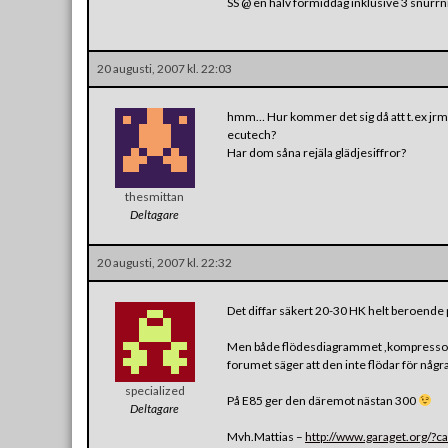
SS @ en halv förmiddag inklusive 3 snurr
20 augusti, 2007 kl. 22:03
hmm… Hur kommer det sig då att t.ex jrm
ecutech?
Har dom såna rejäla glädjesiffror?
thesmittan
Deltagare
20 augusti, 2007 kl. 22:32
Det diffar säkert 20-30 HK helt beroende
Men både flödesdiagrammet ,kompressor-
forumet säger att den inte flödar för någ
specialized
På E85 ger den däremot nästan 300
Deltagare
Mvh.Mattias –
http://www.garaget.org/?