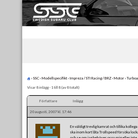
Skip
to
content
Swedish Subaru Club
För oss som älskar Subaru!
›
SSC
›
Modellspecifikt
›
Impreza / STI Racing / BRZ
›
Motor
›
Turboa
Visar 8 inlägg - 1 till 8 (av 8 totalt)
Författare
Inlägg
20 augusti, 2007 kl. 17:46
En väldigt trevlig kamrat och tillika kolle
ska inom kort låta Trollspeed försöka locka 
och se om jag behöver oroa mig eller inte