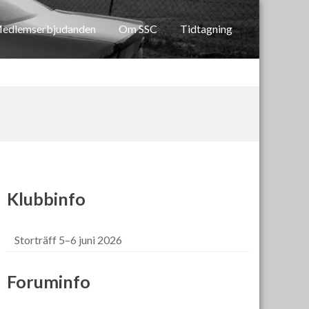
edlemserbjudanden
Om SSC
Tidtagning
Klubbinfo
Storträff 5–6 juni 2026
Foruminfo