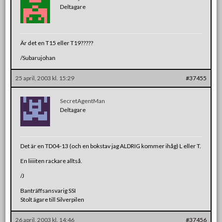
Deltagare
Är det en T15 eller T19?????
/Subarujohan
25 april, 2003 kl. 15:29
#37455
SecretAgentMan
Deltagare
Det är en TD04-13 (och en bokstav jag ALDRIG kommer ihåg) L eller T.
En liiiiten rackare alltså.
/J
Banträffsansvarig SSI
Stolt ägare till Silverpilen
26 april, 2003 kl. 14:46
#37456