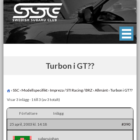
Skip
to
content
Swedish Subaru Club
För oss som älskar Subaru!
Turbon i GT??
›
SSC
›
Modellspecifikt
›
Impreza / STI Racing / BRZ
›
Allmänt
›
Turbon i GT??
Visar 3 inlägg - 1 till 3 (av 3 totalt)
Författare
Inlägg
25 april, 2003 kl. 14:18
#390
subarujohan