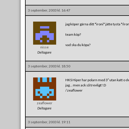
3 september, 2003 kl. 16:47
jag köper gärna ditt *ironi* jätte tysta */ir
team köp?
vad ska du köpa?
nisse
Deltagare
3 september, 2003 kl. 18:50
HKS Hiper har polarn med 3″ utan katt o de vo
jag… men ack så trevligt!:D
/ zeaflower
zeaflower
Deltagare
3 september, 2003 kl. 19:11