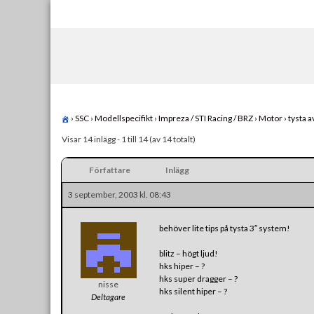
Skip
to
content
›
SSC
›
Modellspecifikt
›
Impreza / STI Racing / BRZ
›
Motor
›
tysta a
Visar 14 inlägg - 1 till 14 (av 14 totalt)
Författare
Inlägg
3 september, 2003 kl. 08:43
behöver lite tips på tysta 3″ system!
blitz – högt ljud!
hks hiper – ?
hks super dragger – ?
nisse
hks silent hiper – ?
Deltagare