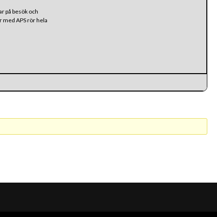
var på besök och
är med APS rör hela