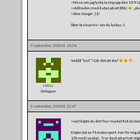
>Nisse om jag lycka ta mig upp den 13/9 så
>skillnaden med å utan på ett Blitz
..plu
>dina slangar ;):D
låter bra kvarnis! om du lyckas;-)
3 september, 2003 kl. 10:54
Vaddå ”tyst”? Går det att äta?
Niklas
Deltagare
3 september, 2003 kl. 12:47
>vart köpte du det? hur mycket fick du bet
Köpte det av TS motorsport. Har för mig att
15k med racekat.. Tror dock att priset stigit