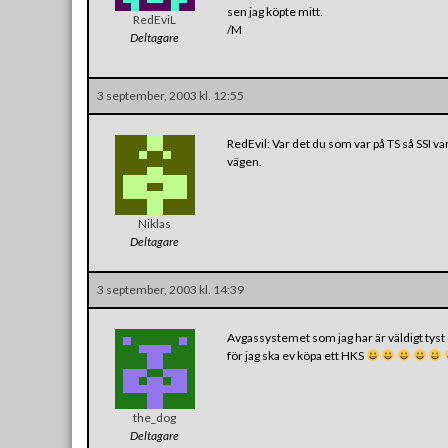
sen jag köpte mitt.
RedEviL
/M
Deltagare
3 september, 2003 kl. 12:55
RedEvil: Var det du som var på TS så SSI v
vägen.
Niklas
Deltagare
3 september, 2003 kl. 14:39
Avgassystemet som jag har är väldigt tyst 
för jag ska ev köpa ett HKS
the_dog
Deltagare