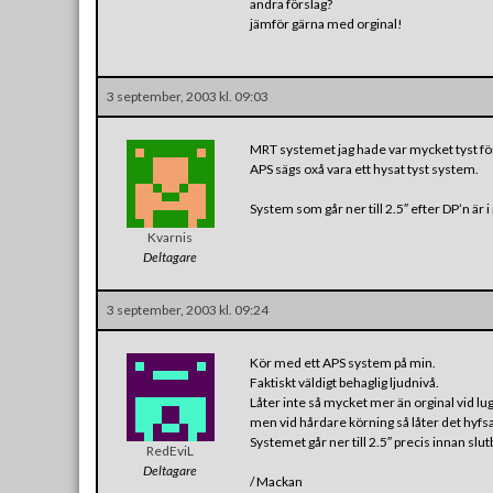
andra förslag?
jämför gärna med orginal!
3 september, 2003 kl. 09:03
MRT systemet jag hade var mycket tyst för 
APS sägs oxå vara ett hysat tyst system.
System som går ner till 2.5″ efter DP’n är i r
Kvarnis
Deltagare
3 september, 2003 kl. 09:24
Kör med ett APS system på min.
Faktiskt väldigt behaglig ljudnivå.
Låter inte så mycket mer än orginal vid lu
men vid hårdare körning så låter det hyfsa
Systemet går ner till 2.5″ precis innan slu
RedEviL
Deltagare
/ Mackan