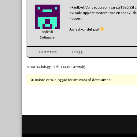
>RedEvil: Var det du som var på TS så SSI 
>visade upp ditt system? Var en röd GT d
>vägen.
Javisst var det jag!
RedEviL
Deltagare
Författare
Inlägg
Visar 14 inlägg - 1 till 14 (av 14 totalt)
Du måste vara inloggad för att svara på detta ämne.