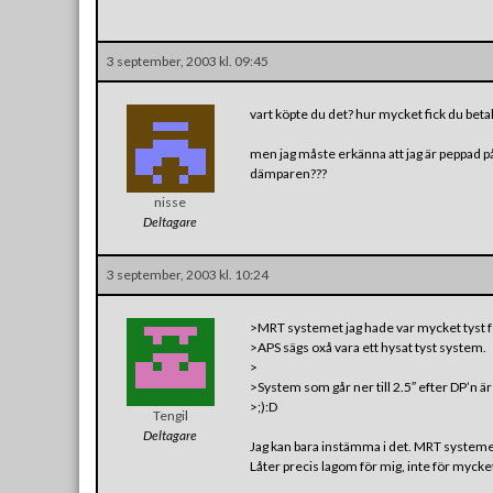
3 september, 2003 kl. 09:45
vart köpte du det? hur mycket fick du beta
men jag måste erkänna att jag är peppad på 
dämparen???
nisse
Deltagare
3 september, 2003 kl. 10:24
>MRT systemet jag hade var mycket tyst för
>APS sägs oxå vara ett hysat tyst system.
>
>System som går ner till 2.5″ efter DP’n är i
>;):D
Tengil
Deltagare
Jag kan bara instämma i det. MRT systeme
Låter precis lagom för mig, inte för mycket 