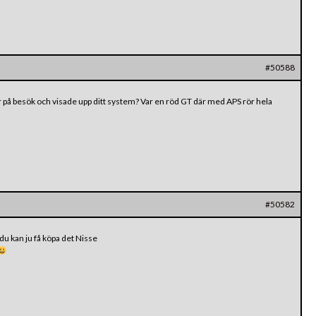
#50588
ar på besök och visade upp ditt system? Var en röd GT där med APS rör hela
#50582
du kan ju få köpa det Nisse