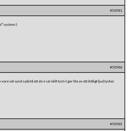
#50581
oni* system:)
#50586
re väl synd o påstå att de e särskilt tyst=) ger lite av ett ihåligt ljud tycker
#50585