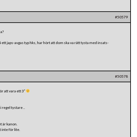
#50579
la?
ett japs-avgas typ hks, har hört att dom ska va rätt tysta med insats-
#50578
 att vara ett 3″
 regel tystare ..
t är kanon.
inte för lite.