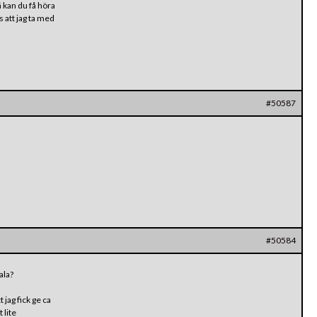
 kan du få höra
s att jag ta med
#50587
#50584
ala?
 jag fick ge ca
 lite