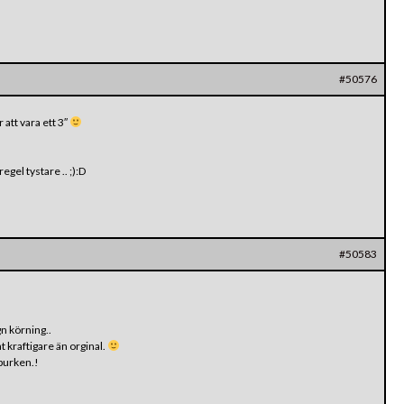
#50576
att vara ett 3″
egel tystare .. ;):D
#50583
gn körning..
t kraftigare än orginal.
tburken.!