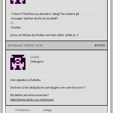
>T-kors?? Det finns ju ett extra ”uttag” för mätare på
>insuget. Vad har du för årsmodell?
>/
>fraSSe
ja har en 98,kan du förklar vart den sitter så blir ja :7
23 februari, 2005 kl. 21:53
#54705
LeZZe
Deltagare
min signatur ju hahaha
De krävs 2 för att ljuda en som ljuger o en som lyssnar!!!
lite bilder på minna monster!
http://ninjaz.kicks-ass.net/lezze/
Författare
Inlägg