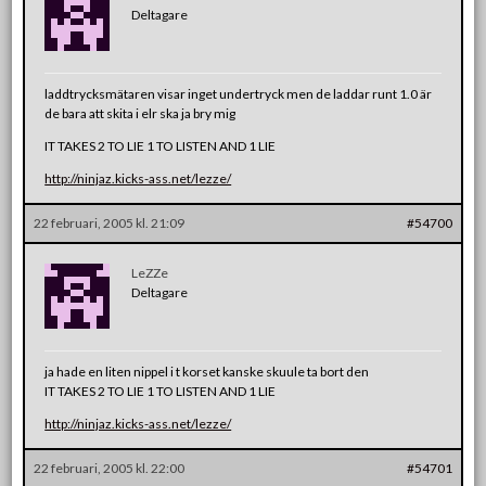
Deltagare
laddtrycksmätaren visar inget undertryck men de laddar runt 1.0 är
de bara att skita i elr ska ja bry mig
IT TAKES 2 TO LIE 1 TO LISTEN AND 1 LIE
http://ninjaz.kicks-ass.net/lezze/
22 februari, 2005 kl. 21:09
#54700
LeZZe
Deltagare
ja hade en liten nippel i t korset kanske skuule ta bort den
IT TAKES 2 TO LIE 1 TO LISTEN AND 1 LIE
http://ninjaz.kicks-ass.net/lezze/
22 februari, 2005 kl. 22:00
#54701