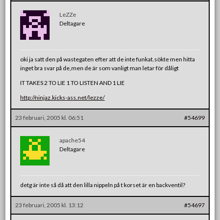
LeZZe
Deltagare
oki ja satt den på wastegaten efter att de inte funkat.sökte men hitta
inget bra svar på de,men de är som vanligt man letar för dåligt
IT TAKES 2 TO LIE 1 TO LISTEN AND 1 LIE
http://ninjaz.kicks-ass.net/lezze/
23 februari, 2005 kl. 06:51
#54699
apache54
Deltagare
detg är inte så då att den lilla nippeln på t korset är en backventil?
23 februari, 2005 kl. 13:12
#54697