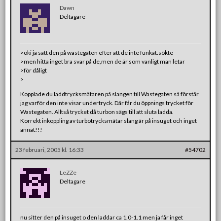
Dawn
Deltagare
>oki ja satt den på wastegaten efter att de inte funkat.sökte
>men hitta inget bra svar på de,men de är som vanligt man letar
>för dåligt
>
Kopplade du laddtrycksmätaren på slangen till Wastegaten så förstår
jag varför den inte visar undertryck. Där får du öppnings trycket för
Wastegaten. Alltså trycket då turbon sägs till att sluta ladda.
Korrekt inkoppling av turbotrycksmätar slang är på insuget och inget
annat!!!
23 februari, 2005 kl. 16:33
#54702
LeZZe
Deltagare
nu sitter den på insuget o den laddar ca 1.0-1.1 men ja får inget