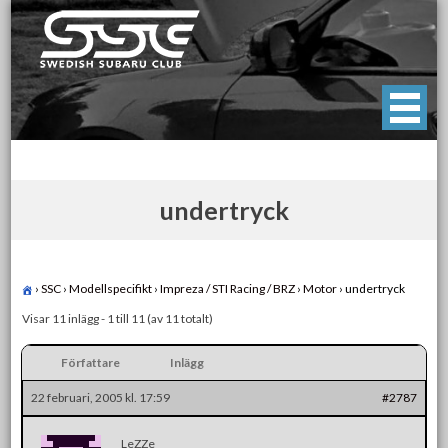
Skip
to
content
Swedish Subaru Club
För oss som älskar Subaru!
undertryck
›
SSC
›
Modellspecifikt
›
Impreza / STI Racing / BRZ
›
Motor
›
undertryck
Visar 11 inlägg - 1 till 11 (av 11 totalt)
Författare
Inlägg
22 februari, 2005 kl. 17:59
#2787
LeZZe