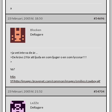
a
23 februari, 2005 kl. 18:50
#54696
Blocken
Deltagare
>ja vet inte va de är…
>De krävs 2 för att ljuda en som ljuger o en som lyssnar!!!
>
Va?
Min
STi
http://images.bravenet.com/common/images/smilies/cowboy.gif
23 februari, 2005 kl. 21:52
#54704
LeZZe
Deltagare