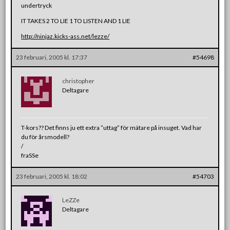
undertryck
IT TAKES 2 TO LIE 1 TO LISTEN AND 1 LIE
http://ninjaz.kicks-ass.net/lezze/
23 februari, 2005 kl. 17:37
#54698
christopher
Deltagare
T-kors?? Det finns ju ett extra ”uttag” för mätare på insuget. Vad har
du för årsmodell?
/
fraSSe
23 februari, 2005 kl. 18:02
#54703
LeZZe
Deltagare