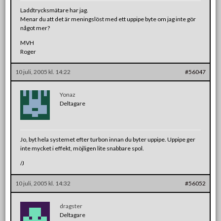
Laddtrycksmätare har jag.
Menar du att det är meningslöst med ett uppipe byte om jag inte gör
något mer?
MVH
Roger
10 juli, 2005 kl. 14:22
#56047
Yonaz
Deltagare
Jo, byt hela systemet efter turbon innan du byter uppipe. Uppipe ger
inte mycket i effekt, möjligen lite snabbare spol.
/J
10 juli, 2005 kl. 14:32
#56052
dragster
Deltagare