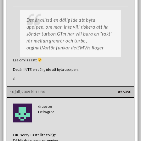
Det är alltså en dålig ide att byta
uppipen, om man inte vill riskera att ha
sönder turbon.GT:n har väl bara en ”rakt”
rör mellan grenrör och turbo,
orginal.Varför funkar det?MVH Roger
Läs om läs rätt
Det är INTE en dålig ide att byta uppipen.
/J
10 juli, 2005 kl. 11:36
#56050
dragster
Deltagare
OK, sorry. Läste lite tokigt.
Då blir det nog en ny uppipe.