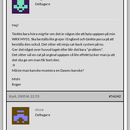
Deltagare
Hej!
Tänkte bara höra mig för om det är någon ide att byta uppipen på min
WRX MY01. Ska beställa lite grejer i England och tänkte passa på att
beställa den också. Det sitter ett ninja cat-back system på nu.
Ger det något over huvud taget eller blir det bara ”problem”.
Det sitter väl en cat på orginal uppipen så lite effekt tycker man ju att
det ska ge om man får bort den.
:9
Måste man kanske montera en Dawes kanske?
MVH
Roger
8 juli, 2005 kl. 22:55
#56042
nisse
Deltagare