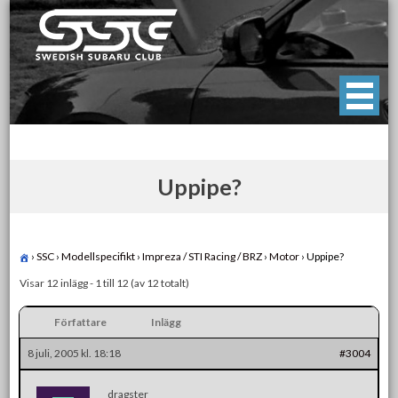
Skip
to
content
Swedish Subaru Club
För oss som älskar Subaru!
Uppipe?
›
SSC
›
Modellspecifikt
›
Impreza / STI Racing / BRZ
›
Motor
›
Uppipe?
Visar 12 inlägg - 1 till 12 (av 12 totalt)
Författare
Inlägg
8 juli, 2005 kl. 18:18
#3004
dragster