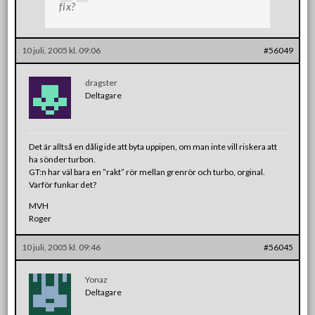
fix?
10 juli, 2005 kl. 09:06
#56049
dragster
Deltagare
Det är alltså en dålig ide att byta uppipen, om man inte vill riskera att
ha sönder turbon.
GT:n har väl bara en ”rakt” rör mellan grenrör och turbo, orginal.
Varför funkar det?
MVH
Roger
10 juli, 2005 kl. 09:46
#56045
Yonaz
Deltagare