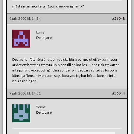
måste man montera någon check-engine fix?
9 juli, 2005 kl. 14:34
#56048
Larry
Deltagare
Det jag har fått höra är att om du ska börja pumpa ut effekt ur motorn
är det ett hett tips att byta up-pipen till en kat-lös. Finns risk att katten
inte pallar trycket och går den sönder blir det bara sallad av turbons
känsliga flensar. Men som sagt, bara vad jag har hört… kanske inte
hela sanningen.
9 juli, 2005 kl. 14:51
#56044
Yonaz
Deltagare