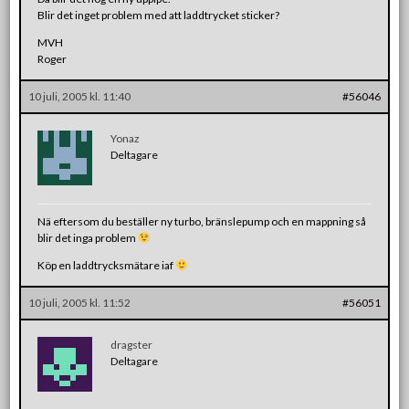
Blir det inget problem med att laddtrycket sticker?
MVH
Roger
10 juli, 2005 kl. 11:40
#56046
Yonaz
Deltagare
Nä eftersom du beställer ny turbo, bränslepump och en mappning så
blir det inga problem
Köp en laddtrycksmätare iaf
10 juli, 2005 kl. 11:52
#56051
dragster
Deltagare