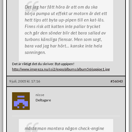
Det jag har fått höra är att om du ska
börja pumpa ut effekt ur motorn är det ett
hett tips att byta up-pipen till en kat-lös.
Finns risk att katten inte pallar trycket
och går den sönder blir det bara sallad av
turbons känsliga flensar. Men som sagt,
bara vad jag har hört… kanske inte hela
sanningen.
Det är riktigt det du skriver. Byt uppipen!
http://www.impreza.nu/ssi2/expo/albums/album56/uppipe1.jpg
9 juli, 2005 kl. 17:16
#56043
nisse
Deltagare
måste man montera någon check-engine