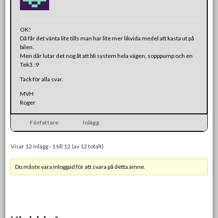
OK!
Då får det vänta lite tills man har lite mer likvida medel att kasta ut på
bilen.
Men dår lutar det nog åt att bli system hela vägen, sopppump och en
Tek3.:9
Tack för alla svar.
MVH
Roger
Författare
Inlägg
Visar 12 inlägg - 1 till 12 (av 12 totalt)
Du måste vara inloggad för att svara på detta ämne.