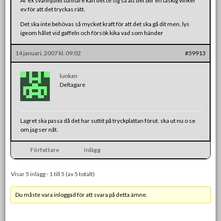
Är ex svänhjulet tunnare kan det te sig så att det blir en taskig vinkel
ev för att det tryckas rätt.
Det ska inte behövas så mycket kraft för att det ska gå dit men, lys
igeom hålet vid gaffeln och försök kika vad som händer
14 januari, 2007 kl. 09:02
#59913
lunkan
Deltagare
Lagret ska passa då det har suttit på tryckplattan förut. ska ut nu o se
om jag ser nåt.
Författare
Inlägg
Visar 5 inlägg - 1 till 5 (av 5 totalt)
Du måste vara inloggad för att svara på detta ämne.