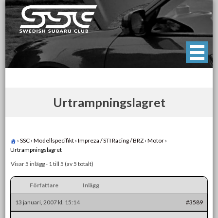
Skip
to
content
Swedish Subaru Club
För oss som älskar Subaru!
Urtrampningslagret
›
SSC
›
Modellspecifikt
›
Impreza / STI Racing / BRZ
›
Motor
›
Urtrampningslagret
Visar 5 inlägg - 1 till 5 (av 5 totalt)
Författare
Inlägg
13 januari, 2007 kl. 15:14
#3589