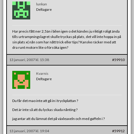
lunkan
Deltagare
Har precis fått ner 2,5án i bilen igen o det kändes ju riktigt roligt ända
tills urtrampningslagret skulle tryckas på plats, det vill inte hoppa in på
sin plats x( nån som har nått trick eller tips? Kanske räcker med att
dra runt motorn lite o försöka igen?
13 januari, 2007 kl. 15:38
#59910
Kvarnis
Deltagare
Du får det mao inte att gå in i tryckplattan ?
Det är inte så att du lyckas skada nånting ?
jag antar att du lämnat det på växleaxeln och med gaffeln i ?
13 januari, 2007 kl. 19:04
#59912