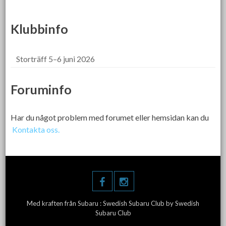
Klubbinfo
Storträff 5–6 juni 2026
Foruminfo
Har du något problem med forumet eller hemsidan kan du
Kontakta oss.
Med kraften från Subaru :
Swedish Subaru Club
by Swedish
Subaru Club