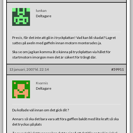
lunkan
Deltagare
Precis, får det inte att gå in i tryckplattan! Vad kan bli skadat? Lagret
sattes på axeln med gaffeln innan motorn monterades ja.
Ska se om jag kan komma åt o känna på tryckplattan via hålet för
startmotorn imorgon men det är säkert för trångt där.
13 januari, 2007 kl. 22:14
#59911
Kvarnis
Deltagare
Du kollade väl innan om det gick dit ?
Annars så ska det bara vara att föra gafflen bakåt med lite kraft så ska
det tryckas på plats