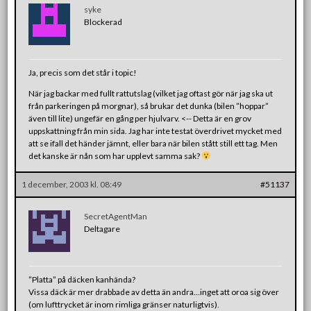
syke
Blockerad
Ja, precis som det står i topic!
När jag backar med fullt rattutslag (vilket jag oftast gör när jag ska ut
från parkeringen på morgnar), så brukar det dunka (bilen ”hoppar”
även till lite) ungefär en gång per hjulvarv. <-- Detta är en grov
uppskattning från min sida. Jag har inte testat överdrivet mycket med
att se ifall det händer jämnt, eller bara när bilen stått still ett tag. Men
det kanske är nån som har upplevt samma sak?
1 december, 2003 kl. 08:49
#51137
SecretAgentMan
Deltagare
”Platta” på däcken kanhända?
Vissa däck är mer drabbade av detta än andra…inget att oroa sig över
(om lufttrycket är inom rimliga gränser naturligtvis).