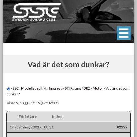
Skip
to
content
Swedish Subaru Club
För oss som älskar Subaru!
Vad är det som dunkar?
›
SSC
›
Modellspecifikt
›
Impreza / STI Racing / BRZ
›
Motor
›
Vad är det som
dunkar?
Visar 5 inlägg - 1 till 5 (av 5 totalt)
Författare
Inlägg
1 december, 2003 kl. 08:31
#2322