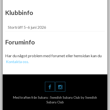
Klubbinfo
Storträff 5–6 juni 2026
Foruminfo
Har du något problem med forumet eller hemsidan kan du
Kontakta oss.
Med kraften från Subaru :
Swedish Subaru Club
by Swedish
Subaru Club