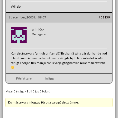
Will do!
1 december, 2003 kl. 09:07
#51139
griml0ck
Deltagare
Kan det inte vara fyrhjulsdriften då? Brukar få såna där dunkande ljud
ibland oxo när man backar ut med svängda hjul. Tror inte det är nått
farligt. I början fick man ju panik varje gång nått lät, nu är man rätt van
Författare
Inlägg
Visar 5 inlägg - 1 till 5 (av 5 totalt)
Du måste vara inloggad för att svara på detta ämne.