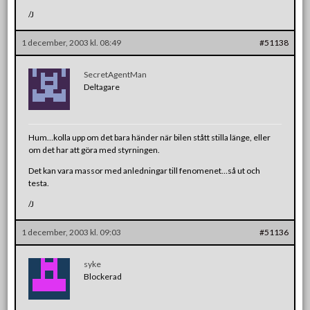
/J
1 december, 2003 kl. 08:49
#51138
SecretAgentMan
Deltagare
Hum…kolla upp om det bara händer när bilen stått stilla länge, eller
om det har att göra med styrningen.
Det kan vara massor med anledningar till fenomenet…så ut och
testa.
/J
1 december, 2003 kl. 09:03
#51136
syke
Blockerad