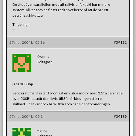
De drog även parallellen med att rallybilar faktiskt har mindre
system, vilket som de flesta redan vet beror på att de har ett
begränsat hk-uttag.
Tingeling!
:*
27 maj, 2004 kl. 05:36
#39181
Kvarnis
Deltagare
ja ca 300Bhp
vet oxå att man testat å bromsat en subba motor med 2.5″ å den hade
över 500Bhp….när dom byte till 3″ märktes ingen större
skillnad….det var dock bara DP’n som hade den förändringen.
27 maj, 2004 kl. 09:14
#39189
Henka
Deltagare