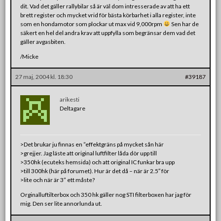
dit. Vad det gäller rallybilar så är väl dom intresserade av att ha ett
brett register och mycket vrid för bästa körbarhet i alla register, inte
som en hondamotor som plockar ut max vid 9,000rpm
Sen har de
säkert en hel del andra krav att uppfylla som begränsar dem vad det
gäller avgasbiten.
/Micke
27 maj, 2004 kl. 18:30
#39187
arikesti
Deltagare
>Det brukar ju finnas en ”effektgräns på mycket sån här
>grejjer. Jag läste att original luftfilter låda dör upp till
>350hk (ecuteks hemsida) och att original IC funkar bra upp
>till 300hk (här på forumet). Hur är det då – när är 2.5″ för
>lite och när är 3” ett måste?
Orginalluftilterbox och 350 hk gäller nog STI filterboxen har jag för
mig. Den ser lite annorlunda ut.