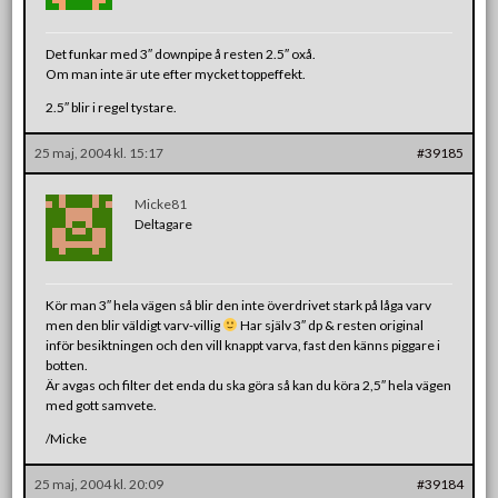
Det funkar med 3″ downpipe å resten 2.5″ oxå.
Om man inte är ute efter mycket toppeffekt.
2.5″ blir i regel tystare.
25 maj, 2004 kl. 15:17
#39185
Micke81
Deltagare
Kör man 3″ hela vägen så blir den inte överdrivet stark på låga varv
men den blir väldigt varv-villig
Har själv 3″ dp & resten original
inför besiktningen och den vill knappt varva, fast den känns piggare i
botten.
Är avgas och filter det enda du ska göra så kan du köra 2,5″ hela vägen
med gott samvete.
/Micke
25 maj, 2004 kl. 20:09
#39184