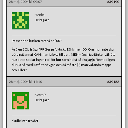
28 maj, 2004 kl. 09:07
#39190
Henka
Deltagare
Passar den burken rätt på en ’00?
Åså en ECU fråga. ’99 Ger ju faktiskt 15hk mer ’00. Om man inte ska
göra nåt annat KAN man ju byta till den. MEN – (och jag tänker väl rätt
nu) detta spelar ingen roll för hur som helst så ska jag ju förmodligen
dunka på med luftfilter/avgas och då måste (?) man väl ändå mappa
om. Eller?
28 maj, 2004 kl. 14:10
#39182
Kvarnis
Deltagare
skulle inte tro det..