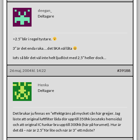
deegan_
Deltagare
>2.5″ blir i regel tystare.
3″ är det enda raka….det SKA väl låta
Iofs så blir det väl inte helt ljudlöst med 2,5″ heller dock…
26 maj, 2004 kl. 14:22
#39188
Henka
Deltagare
Det brukar ju finnas en ”effektgräns på mycket sån här grejjer. Jag
läste att original luftfilter låda dör upp till 350hk (ecuteks hemsida)
och att original IC funkar bra upp till 300hk (här på forumet). Hur är
det då – när är 2.5″ för lite och när är 3” ett måste?