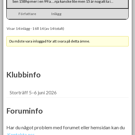
Sen 15Bhp mer i en 99:a….nja kanske lite men 15 är nog att ta i…
Författare
Inlägg
Visar 14 inlägg - 1 till 14 (av 14 totalt)
Du måste vara inloggad för att svara på detta ämne.
Klubbinfo
Storträff 5–6 juni 2026
Foruminfo
Har du något problem med forumet eller hemsidan kan du
Kontakta oss.