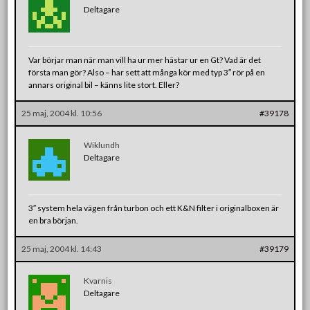
Deltagare
Var börjar man när man vill ha ur mer hästar ur en Gt? Vad är det
första man gör? Also – har sett att många kör med typ 3″ rör på en
annars original bil – känns lite stort. Eller?
25 maj, 2004 kl. 10:56
#39178
Wiklundh
Deltagare
3″ system hela vägen från turbon och ett K&N filter i originalboxen är
en bra början.
25 maj, 2004 kl. 14:43
#39179
Kvarnis
Deltagare