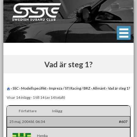
Skip
to
content
Swedish Subaru Club
För oss som älskar Subaru!
Vad är steg 1?
›
SSC
›
Modellspecifikt
›
Impreza / STI Racing / BRZ
›
Allmänt
›
Vad är steg 1?
Visar 14 inlägg - 1 till 14 (av 14 totalt)
Författare
Inlägg
25 maj, 2004 kl. 06:34
#607
Henka