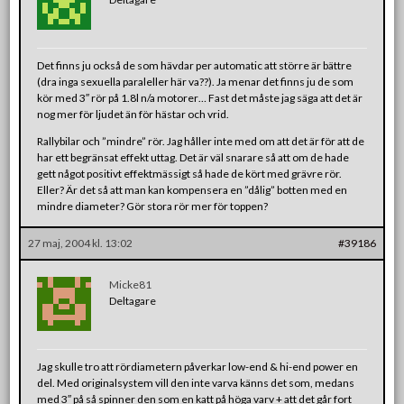
Det finns ju också de som hävdar per automatic att större är bättre
(dra inga sexuella paraleller här va??). Ja menar det finns ju de som
kör med 3″ rör på 1.8l n/a motorer… Fast det måste jag säga att det är
nog mer för ljudet än för hästar och vrid.
Rallybilar och ”mindre” rör. Jag håller inte med om att det är för att de
har ett begränsat effekt uttag. Det är väl snarare så att om de hade
gett något positivt effektmässigt så hade de kört med grävre rör.
Eller? Är det så att man kan kompensera en ”dålig” botten med en
mindre diameter? Gör stora rör mer för toppen?
27 maj, 2004 kl. 13:02
#39186
Micke81
Deltagare
Jag skulle tro att rördiametern påverkar low-end & hi-end power en
del. Med originalsystem vill den inte varva känns det som, medans
med 3″ på så spinner den som en katt på höga varv + att det går fort