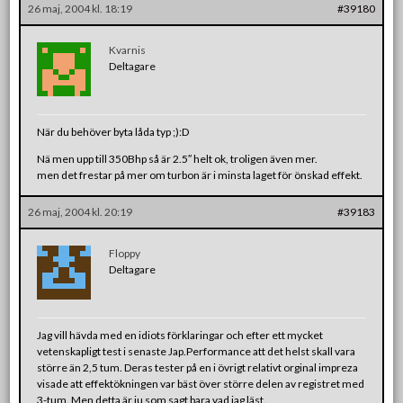
26 maj, 2004 kl. 18:19
#39180
Kvarnis
Deltagare
När du behöver byta låda typ ;):D
Nä men upp till 350Bhp så är 2.5″ helt ok, troligen även mer.
men det frestar på mer om turbon är i minsta laget för önskad effekt.
26 maj, 2004 kl. 20:19
#39183
Floppy
Deltagare
Jag vill hävda med en idiots förklaringar och efter ett mycket
vetenskapligt test i senaste Jap.Performance att det helst skall vara
större än 2,5 tum. Deras tester på en i övrigt relativt orginal impreza
visade att effektökningen var bäst över större delen av registret med
3-tum. Men detta är ju som sagt bara vad jag läst.