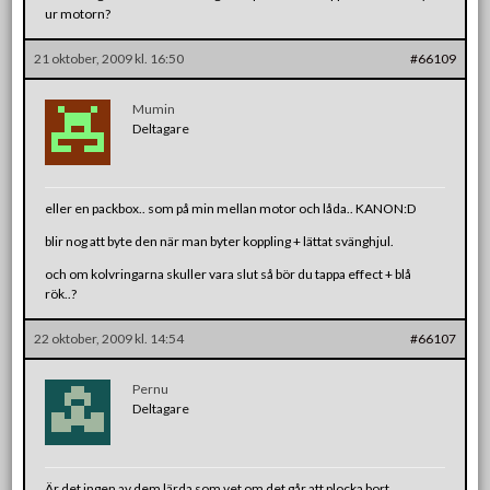
ur motorn?
21 oktober, 2009 kl. 16:50
#66109
Mumin
Deltagare
eller en packbox.. som på min mellan motor och låda.. KANON:D
blir nog att byte den när man byter koppling + lättat svänghjul.
och om kolvringarna skuller vara slut så bör du tappa effect + blå
rök..?
22 oktober, 2009 kl. 14:54
#66107
Pernu
Deltagare
Är det ingen av dem lärda som vet om det går att plocka bort