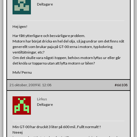
Deltagare
Hej igen!
Har fått ytterligare och besvärligare problem.
Motorn har börjat dricka en hel del olja, så jag undrar om det finns nåt
generellt som brukar paja på GT-00:erna i motorn, typ kolvring,
ventiltätningar, etc?
Om det skulle vara något i toppen, behövs motorn lyftas ur eller går
det knöla ur topparna utan att lyfta motorn ur bilen?
Mvh/ Pernu
21 oktober, 2009 kl. 12:08
#66108
Lirkus
Deltagare
Min GT-00 har druckit 3 liter på 600 mil..Fullt normalt!!
Neeej