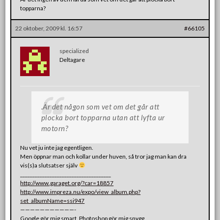
topparna?
22 oktober, 2009 kl. 16:57
#66105
specialized
Deltagare
.Är det någon som vet om det går att
plocka bort topparna utan att lyfta ur
motorn?
Nu vet ju inte jag egentligen.
Men öppnar man och kollar under huven, så tror jag man kan dra
vis(s)a slutsatser själv
_____________________________________
http://www.garaget.org/?car=18857
http://www.impreza.nu/expo/view_album.php?
set_albumName=ssi947
———————————-
Google gör mig smart, Photoshop gör mig snygg