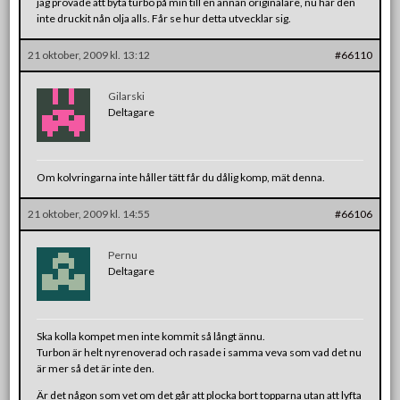
jag provade att byta turbo på min till en annan originalare, nu har den
inte druckit nån olja alls. Får se hur detta utvecklar sig.
21 oktober, 2009 kl. 13:12
#66110
Gilarski
Deltagare
Om kolvringarna inte håller tätt får du dålig komp, mät denna.
21 oktober, 2009 kl. 14:55
#66106
Pernu
Deltagare
Ska kolla kompet men inte kommit så långt ännu.
Turbon är helt nyrenoverad och rasade i samma veva som vad det nu
är mer så det är inte den.
Är det någon som vet om det går att plocka bort topparna utan att lyfta