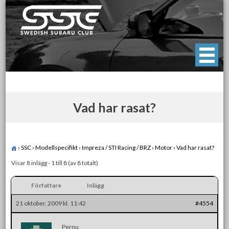
Skip
to
content
Swedish Subaru Club
För oss som älskar Subaru!
Vad har rasat?
›
SSC
›
Modellspecifikt
›
Impreza / STI Racing / BRZ
›
Motor
›
Vad har rasat?
Visar 8 inlägg - 1 till 8 (av 8 totalt)
Författare
Inlägg
21 oktober, 2009 kl. 11:42
#4554
Pernu