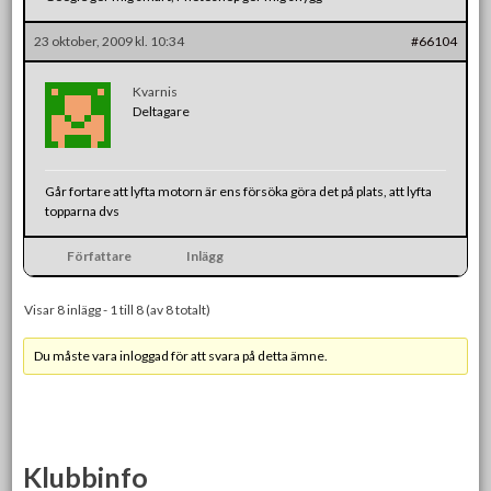
23 oktober, 2009 kl. 10:34
#66104
Kvarnis
Deltagare
Går fortare att lyfta motorn är ens försöka göra det på plats, att lyfta
topparna dvs
Författare
Inlägg
Visar 8 inlägg - 1 till 8 (av 8 totalt)
Du måste vara inloggad för att svara på detta ämne.
Klubbinfo