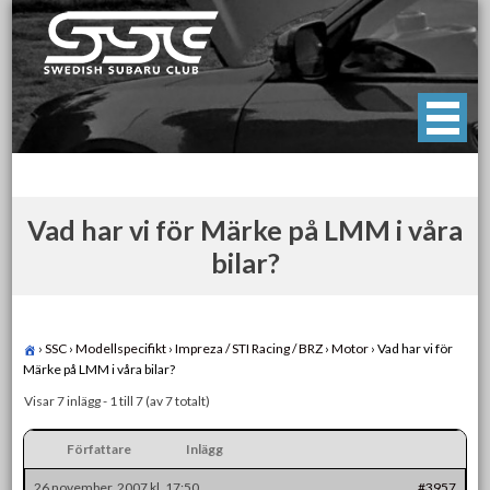
Skip
to
content
Swedish Subaru Club
För oss som älskar Subaru!
Vad har vi för Märke på LMM i våra
bilar?
›
SSC
›
Modellspecifikt
›
Impreza / STI Racing / BRZ
›
Motor
›
Vad har vi för
Märke på LMM i våra bilar?
Visar 7 inlägg - 1 till 7 (av 7 totalt)
Författare
Inlägg
26 november, 2007 kl. 17:50
#3957