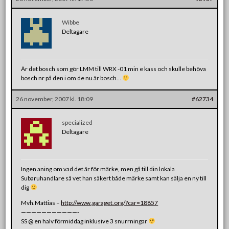
Wibbe
Deltagare
Är det bosch som gör LMM till WRX -01 min e kass och skulle behöva
bosch nr på den i om de nu är bosch…
26 november, 2007 kl. 18:09
#62734
specialized
Deltagare
Ingen aning om vad det är för märke, men gå till din lokala
Subaruhandlare så vet han säkert både märke samt kan sälja en ny till
dig
Mvh.Mattias –
http://www.garaget.org/?car=18857
———————————-
SS @ en halv förmiddag inklusive 3 snurrningar