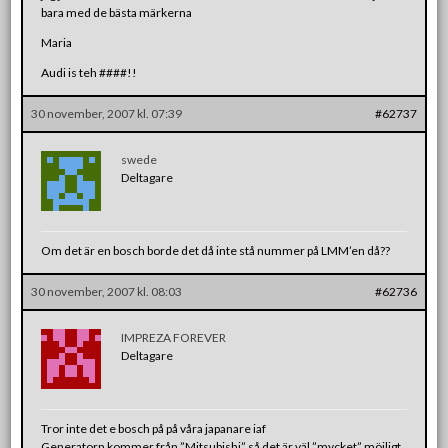
bara med de bästa märkerna
Maria
Audi is teh ####!!
30 november, 2007 kl. 07:39
#62737
swede
Deltagare
Om det är en bosch borde det då inte stå nummer på LMM’en då??
30 november, 2007 kl. 08:03
#62736
IMPREZA FOREVER
Deltagare
Tror inte det e bosch på på våra japanare iaf
Generatorn kommer från ”Mitsubishi” så det är väl ”mycket” möjligt