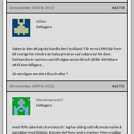
26 november, 2007 kl. 20:17
#62738
Wibbe
Deltagare
Saken är den att jag ska handla den i tyskland. Får en ny LMM där hem
till sverige för mindre än halva priset av vad subaru tar för dem.
Det kanske är samma som till någon annan bil och då blir det lättare
att få dem billigare…
Så vet någon om det e Bosch eller ?
28 november, 2007 kl. 20:22
#62735
MariaimprezaGT
Deltagare
med 90% säkerhet så ere bosch! Jag har aldrig sett nåt annat märke å
jag jobbar med bildelar. Kanske det finns andra märken. Men vi jobbar