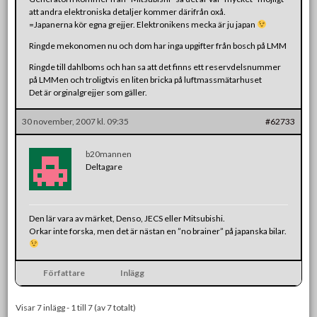
att andra elektroniska detaljer kommer därifrån oxå.
=Japanerna kör egna grejjer. Elektronikens mecka är ju japan
Ringde mekonomen nu och dom har inga upgifter från bosch på LMM
Ringde till dahlboms och han sa att det finns ett reservdelsnummer
på LMMen och troligtvis en liten bricka på luftmassmätarhuset
Det är orginalgrejjer som gäller.
30 november, 2007 kl. 09:35
#62733
b20mannen
Deltagare
Den lär vara av märket, Denso, JECS eller Mitsubishi.
Orkar inte forska, men det är nästan en ”no brainer” på japanska bilar.
Författare
Inlägg
Visar 7 inlägg - 1 till 7 (av 7 totalt)