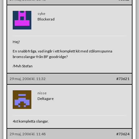
syke
Blockerad
Hej!
En snabb fråga, vad ingår i ett komplett kit med stålomspunna
bromsslangar från BF goodridge?
/Mvh Stefan
29 maj, 2006 kl. 11:32
#73621
nisse
Deltagare
4st kompletta slangar.
29 maj, 2006 kl. 11:48
#73624