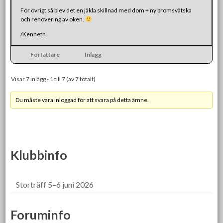
För övrigt så blev det en jäkla skillnad med dom + ny bromsvätska
och renovering av oken.
/Kenneth
Författare
Inlägg
Visar 7 inlägg - 1 till 7 (av 7 totalt)
Du måste vara inloggad för att svara på detta ämne.
Klubbinfo
Storträff 5–6 juni 2026
Foruminfo