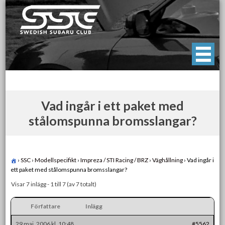
Skip
to
content
Swedish Subaru Club
För oss som älskar Subaru!
Vad ingår i ett paket med
stålomspunna bromsslangar?
›
SSC
›
Modellspecifikt
›
Impreza / STI Racing / BRZ
›
Väghållning
›
Vad ingår i
ett paket med stålomspunna bromsslangar?
Visar 7 inlägg - 1 till 7 (av 7 totalt)
Författare
Inlägg
29 maj, 2006 kl. 10:48
#5562