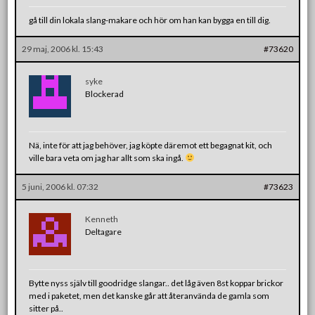
gå till din lokala slang-makare och hör om han kan bygga en till dig.
29 maj, 2006 kl. 15:43
#73620
syke
Blockerad
Nä, inte för att jag behöver, jag köpte däremot ett begagnat kit, och
ville bara veta om jag har allt som ska ingå.
5 juni, 2006 kl. 07:32
#73623
Kenneth
Deltagare
Bytte nyss själv till goodridge slangar.. det låg även 8st koppar brickor
med i paketet, men det kanske går att återanvända de gamla som
sitter på..