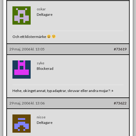
oskar
Deltagare
Och ett klistermärke
29 maj, 2006 kl. 13:05
#73619
syke
Blockerad
Hehe, ok inget annat, typ adaptrar, skruvar eller andra mojar? :+
29 maj, 2006 kl. 13:06
#73622
nisse
Deltagare