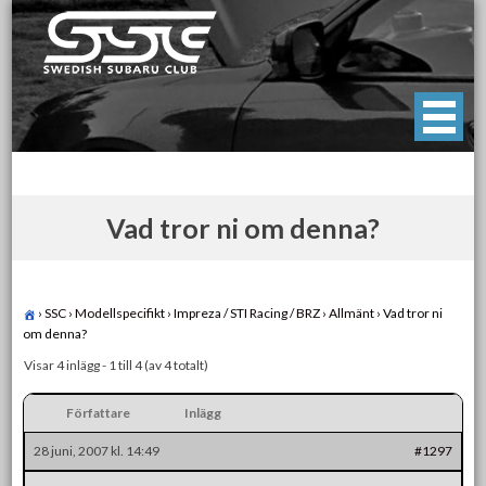
Skip
to
content
Swedish Subaru Club
För oss som älskar Subaru!
Vad tror ni om denna?
›
SSC
›
Modellspecifikt
›
Impreza / STI Racing / BRZ
›
Allmänt
›
Vad tror ni
om denna?
Visar 4 inlägg - 1 till 4 (av 4 totalt)
Författare
Inlägg
28 juni, 2007 kl. 14:49
#1297