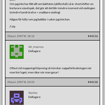
Om jag inte har fått allt om bakfoten (akilleshäl) så är shortshifter en
kortarare växelspak, det gör att det blir mindre moment vid växlingen
(mindre handrörelse = snabbare växling)
Någon får fylla i om jag babblar i saker jag inte kan.
//.zip
28 juni, 2007 kl. 18:12
#44116
AK_Impreza
Deltagare
Oftast vid mappning/chipsning så minskar soppaförbrukningen när
man kör lugnt, men ökar när man gasar!
28 juni, 2007 kl. 20:33
#44118
Stanley
Deltagare