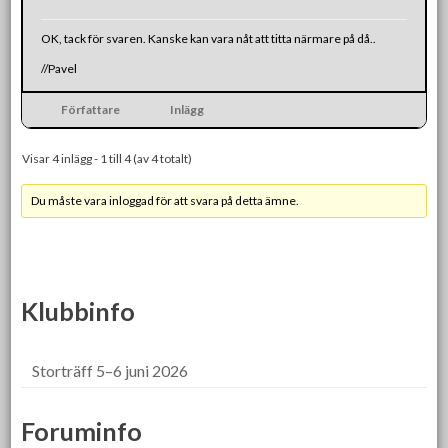
OK, tack för svaren. Kanske kan vara nåt att titta närmare på då..
//Pavel
Författare
Inlägg
Visar 4 inlägg - 1 till 4 (av 4 totalt)
Du måste vara inloggad för att svara på detta ämne.
Klubbinfo
Storträff 5–6 juni 2026
Foruminfo