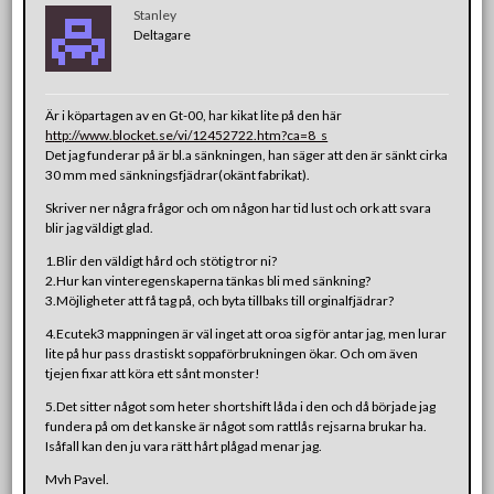
Stanley
Deltagare
Är i köpartagen av en Gt-00, har kikat lite på den här
http://www.blocket.se/vi/12452722.htm?ca=8_s
Det jag funderar på är bl.a sänkningen, han säger att den är sänkt cirka
30 mm med sänkningsfjädrar(okänt fabrikat).
Skriver ner några frågor och om någon har tid lust och ork att svara
blir jag väldigt glad.
1.Blir den väldigt hård och stötig tror ni?
2.Hur kan vinteregenskaperna tänkas bli med sänkning?
3.Möjligheter att få tag på, och byta tillbaks till orginalfjädrar?
4.Ecutek3 mappningen är väl inget att oroa sig för antar jag, men lurar
lite på hur pass drastiskt soppaförbrukningen ökar. Och om även
tjejen fixar att köra ett sånt monster!
5.Det sitter något som heter shortshift låda i den och då började jag
fundera på om det kanske är något som rattlås rejsarna brukar ha.
Isåfall kan den ju vara rätt hårt plågad menar jag.
Mvh Pavel.