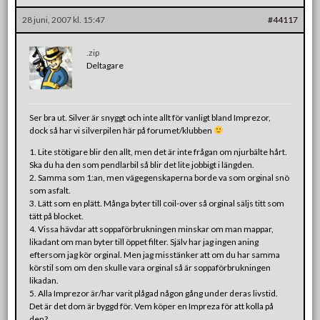
28 juni, 2007 kl. 15:47
#44117
.zip
Deltagare
Ser bra ut. Silver är snyggt och inte allt för vanligt bland Imprezor,
dock så har vi silverpilen här på forumet/klubben
1. Lite stötigare blir den allt, men det är inte frågan om njurbälte hårt.
Ska du ha den som pendlarbil så blir det lite jobbigt i längden.
2. Samma som 1:an, men vägegenskaperna borde va som orginal snö
som asfalt.
3. Lätt som en plätt. Många byter till coil-over så orginal säljs titt som
tätt på blocket.
4. Vissa hävdar att soppaförbrukningen minskar om man mappar,
likadant om man byter till öppet filter. Själv har jag ingen aning
eftersom jag kör orginal. Men jag misstänker att om du har samma
körstil som om den skulle vara orginal så är soppaförbrukningen
likadan.
5. Alla Imprezor är/har varit plågad någon gång under deras livstid.
Det är det dom är byggd för. Vem köper en Impreza för att kolla på
den?