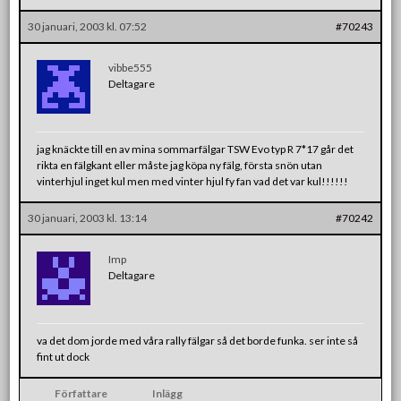
30 januari, 2003 kl. 07:52
#70243
vibbe555
Deltagare
jag knäckte till en av mina sommarfälgar TSW Evo typ R 7*17 går det
rikta en fälgkant eller måste jag köpa ny fälg, första snön utan
vinterhjul inget kul men med vinter hjul fy fan vad det var kul!!!!!!
30 januari, 2003 kl. 13:14
#70242
Imp
Deltagare
va det dom jorde med våra rally fälgar så det borde funka. ser inte så
fint ut dock
Författare
Inlägg