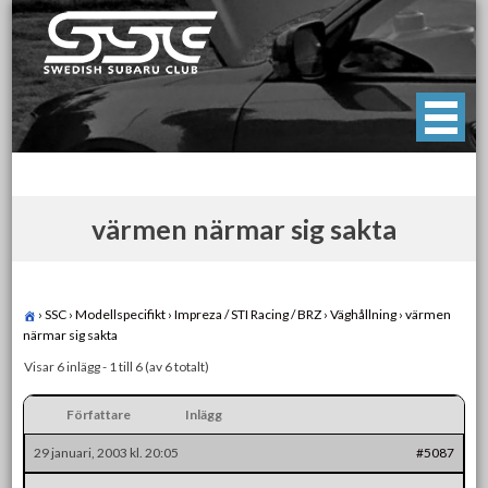
Skip
to
content
Swedish Subaru Club
För oss som älskar Subaru!
värmen närmar sig sakta
›
SSC
›
Modellspecifikt
›
Impreza / STI Racing / BRZ
›
Väghållning
›
värmen
närmar sig sakta
Visar 6 inlägg - 1 till 6 (av 6 totalt)
Författare
Inlägg
29 januari, 2003 kl. 20:05
#5087