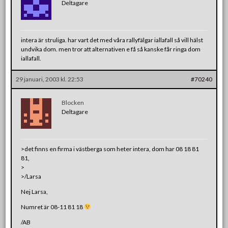
Deltagare
intera är struliga. har vart det med våra rallyfälgar iallafall så vill hälst
undvika dom. men tror att alternativen e få så kanske får ringa dom
iallafall.
29 januari, 2003 kl. 22:53
#70240
Blocken
Deltagare
>det finns en firma i västberga som heter intera, dom har 08 18 81
81,
>
>/Larsa
Nej Larsa,
Numret är 08-11 81 18
/AB