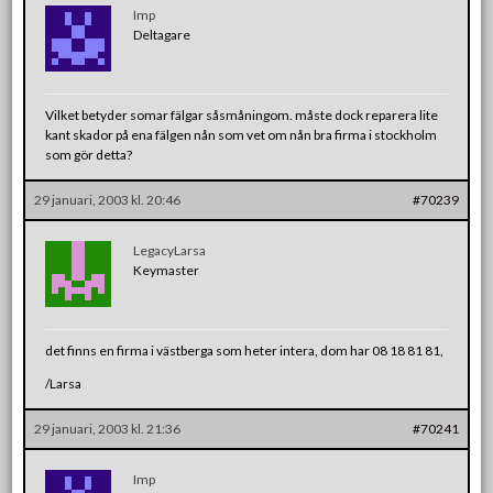
Imp
Deltagare
Vilket betyder somar fälgar såsmåningom. måste dock reparera lite
kant skador på ena fälgen nån som vet om nån bra firma i stockholm
som gör detta?
29 januari, 2003 kl. 20:46
#70239
LegacyLarsa
Keymaster
det finns en firma i västberga som heter intera, dom har 08 18 81 81,
/Larsa
29 januari, 2003 kl. 21:36
#70241
Imp