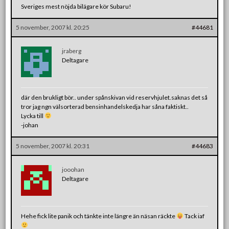
Sveriges mest nöjda bilägare kör Subaru!
5 november, 2007 kl. 20:25
#44681
jraberg
Deltagare
där den brukligt bör.. under spånskivan vid reservhjulet.saknas det så
tror jag ngn välsorterad bensinhandelskedja har såna faktiskt..
Lycka till
-johan
5 november, 2007 kl. 20:31
#44683
jooohan
Deltagare
Hehe fick lite panik och tänkte inte längre än näsan räckte
Tack iaf