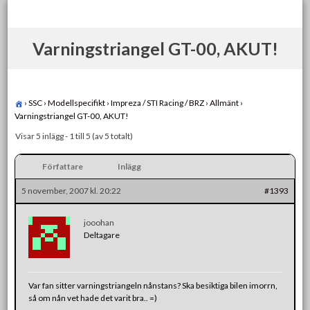
Skip
to
content
Varningstriangel GT-00, AKUT!
›
SSC
›
Modellspecifikt
›
Impreza / STI Racing / BRZ
›
Allmänt
›
Varningstriangel GT-00, AKUT!
Visar 5 inlägg - 1 till 5 (av 5 totalt)
Författare
Inlägg
5 november, 2007 kl. 20:22
#1393
jooohan
Deltagare
Var fan sitter varningstriangeln nånstans? Ska besiktiga bilen imorrn,
så om nån vet hade det varit bra.. =)