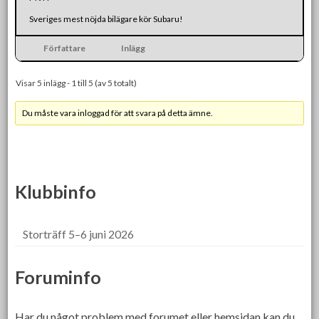
Sveriges mest nöjda bilägare kör Subaru!
Författare
Inlägg
Visar 5 inlägg - 1 till 5 (av 5 totalt)
Du måste vara inloggad för att svara på detta ämne.
Klubbinfo
Storträff 5–6 juni 2026
Foruminfo
Har du något problem med forumet eller hemsidan kan du