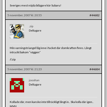
Sveriges mest nöjda bilägare kör Subaru!
5 november, 2007 kl. 20:55
#44682
.zip
Deltagare
Min varningstriangel låg inne i facket där domkraften finns. Långt
intryckt bakom ”väggen”
//.zip
5 november, 2007 kl. 21:23
#44684
jooohan
Deltagare
Kollade där, men kanske inte tillräckligt långt in.. Ska kolla där igen..
MVH