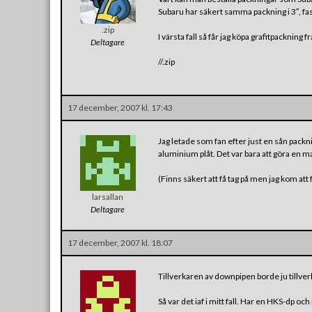
Subaru har säkert samma packning i 3″, fast
.zip
I värsta fall så får jag köpa grafitpackning 
Deltagare
//.zip
17 december, 2007 kl. 17:43
Jag letade som fan efter just en sån packnin
aluminium plåt. Det var bara att göra en ma
(Finns säkert att få tag på men jag kom att f
larsallan
Deltagare
17 december, 2007 kl. 18:07
Tillverkaren av downpipen borde ju tillver
Så var det iaf i mitt fall. Har en HKS-dp och