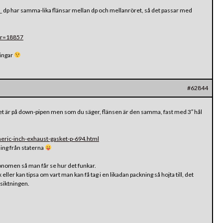
lla_ dp har samma-lika flänsar mellan dp och mellanröret, så det passar med
car=18857
ningar
#62844
 det är på down-pipen men som du säger, flänsen är den samma, fast med 3″ hål
neric-inch-exhaust-gasket-p-694.html
ning från staterna
onomen så man får se hur det funkar.
ller kan tipsa om vart man kan få tag i en likadan packning så hojta till, det
esiktningen.