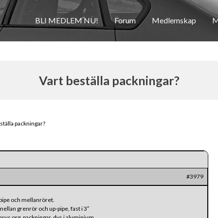
BLI MEDLEM NU!
Forum
Medlemskap
M
Vart beställa packningar?
ställa packningar?
#3979
pipe och mellanröret.
llan grenrör och up-pipe, fast i 3″
rus org. packningar, dvs i aluminium.