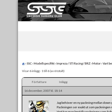
Skip
to
content
Swedish Subaru Club
För oss som älskar Subaru!
›
SSC
›
Modellspecifikt
›
Impreza / STI Racing / BRZ
›
Motor
›
Vart be
Visar 6 inlägg - 1 till 6 (av 6 totalt)
Författare
Inlägg
16 december, 2007 kl. 18:14
Jag behöver en ny packning mellan down-
Packningen ser exakt ut som packningen me
Vart kan man beställa packningar som Suba