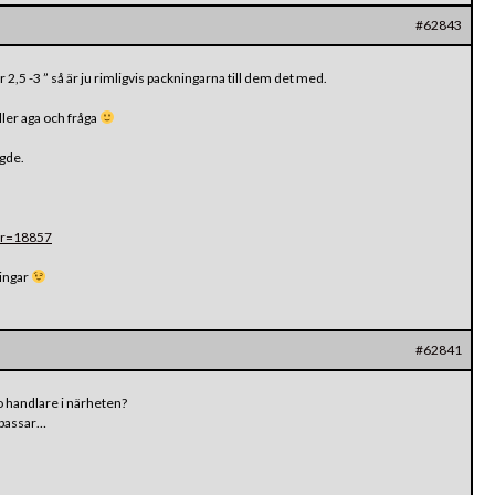
#62843
2,5 -3 ” så är ju rimligvis packningarna till dem det med.
eller aga och fråga
ngde.
car=18857
ningar
#62841
o handlare i närheten?
 passar…