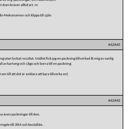
 dom kräver alltid art. nr.
från Mekonomen och klippa till själv.
#62845
g utan lyckat resultat. Istället fick jag en packning tillverkad åt mig av vanlig
ll av kartong och såga och borra till en packning.
ram till att det är enklare att bara tillverka en)
#62842
ka även packningar till den.
 ringde till JRM och beställde..