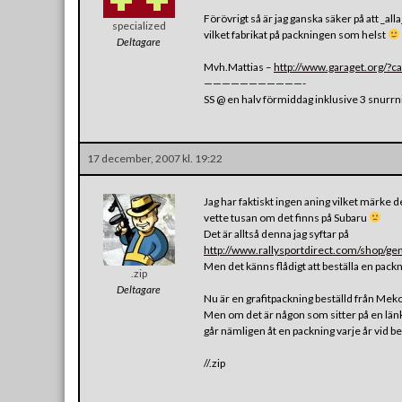
Förövrigt så är jag ganska säker på att _a
specialized
vilket fabrikat på packningen som helst
Deltagare
Mvh.Mattias –
http://www.garaget.org/?
———————————-
SS @ en halv förmiddag inklusive 3 snurr
17 december, 2007 kl. 19:22
Jag har faktiskt ingen aning vilket märke
vette tusan om det finns på Subaru
Det är alltså denna jag syftar på
http://www.rallysportdirect.com/shop/ge
Men det känns flådigt att beställa en pack
.zip
Deltagare
Nu är en grafitpackning beställd från Mek
Men om det är någon som sitter på en länk e
går nämligen åt en packning varje år vid b
//.zip