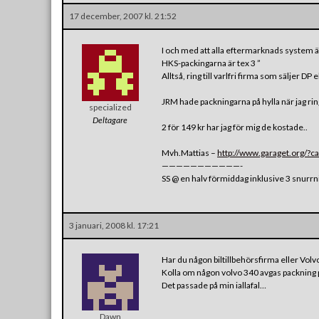
17 december, 2007 kl. 21:52
I och med att alla eftermarknads system är 
HKS-packingarna är tex 3 ”
Alltså, ring till varlfri firma som säljer DP 
JRM hade packningarna på hylla när jag ri
specialized
Deltagare
2 för 149 kr har jag för mig de kostade..
Mvh.Mattias –
http://www.garaget.org/?
———————————-
SS @ en halv förmiddag inklusive 3 snurr
3 januari, 2008 kl. 17:21
Har du någon biltillbehörsfirma eller Volv
Kolla om någon volvo 340 avgas packning
Det passade på min iallafal…
Dawn