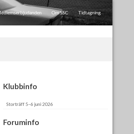
edlemserbjudanden
Om SSC
Tidtagning
Klubbinfo
Storträff 5–6 juni 2026
Foruminfo