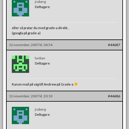
jraberg
Deltagare
eller så pratar du med grade-a direkt..
(googla på grade-a)
12 november, 2007 kl. 04:54
#44687
lunkan
Deltagare
Kanon mail på väg till Andrew på Grade-a
12 november, 2007 kl. 20:10
#44686
jraberg
Deltagare