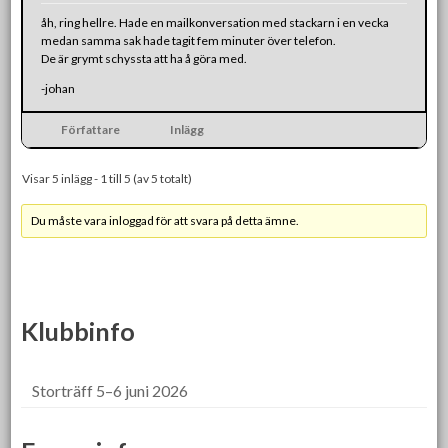
åh, ring hellre. Hade en mailkonversation med stackarn i en vecka
medan samma sak hade tagit fem minuter över telefon.
De är grymt schyssta att ha å göra med.
-johan
Författare
Inlägg
Visar 5 inlägg - 1 till 5 (av 5 totalt)
Du måste vara inloggad för att svara på detta ämne.
Klubbinfo
Storträff 5–6 juni 2026