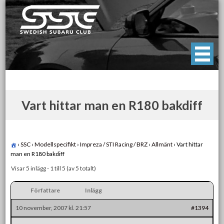
Skip
to
content
Swedish Subaru Club
För oss som älskar Subaru!
Vart hittar man en R180 bakdiff
›
SSC
›
Modellspecifikt
›
Impreza / STI Racing / BRZ
›
Allmänt
›
Vart hittar
man en R180 bakdiff
Visar 5 inlägg - 1 till 5 (av 5 totalt)
Författare
Inlägg
10 november, 2007 kl. 21:57
#1394