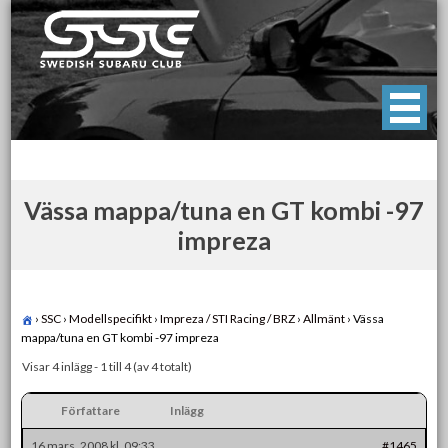
Skip
to
content
Swedish Subaru Club
För oss som älskar Subaru!
Vässa mappa/tuna en GT kombi -97
impreza
›
SSC
›
Modellspecifikt
›
Impreza / STI Racing / BRZ
›
Allmänt
›
Vässa
mappa/tuna en GT kombi -97 impreza
Visar 4 inlägg - 1 till 4 (av 4 totalt)
Författare
Inlägg
16 mars, 2008 kl. 09:33
#1465