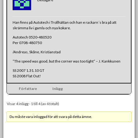
Han finns på Autotech i Trollhättan och han e rackarn´s bra på att
skrämma liv i gamla och nya kokare.
Autotech 0520-480520
Per 0708-480750
/Andreas, Skåne, Kristianstad
”The speed was good, but the corner was too tight” – J. Kankkunen
SS 2007 1.31.10 GT
SS 2008 Flat Out!
Författare
Inlägg
Visar 4 inlägg - 1 till 4 (av 4 totalt)
Du måste vara inloggad för att svara på detta ämne.