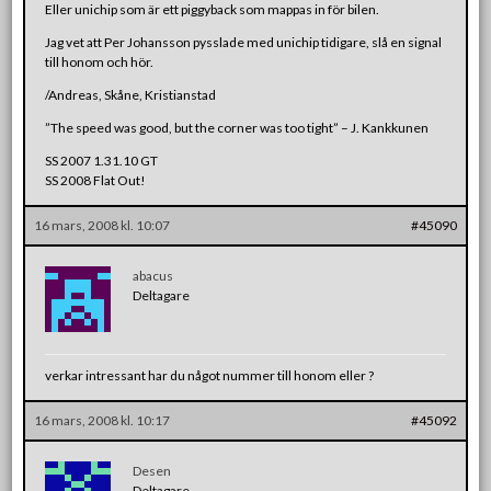
Eller unichip som är ett piggyback som mappas in för bilen.
Jag vet att Per Johansson pysslade med unichip tidigare, slå en signal
till honom och hör.
/Andreas, Skåne, Kristianstad
”The speed was good, but the corner was too tight” – J. Kankkunen
SS 2007 1.31.10 GT
SS 2008 Flat Out!
16 mars, 2008 kl. 10:07
#45090
abacus
Deltagare
verkar intressant har du något nummer till honom eller ?
16 mars, 2008 kl. 10:17
#45092
Desen
Deltagare