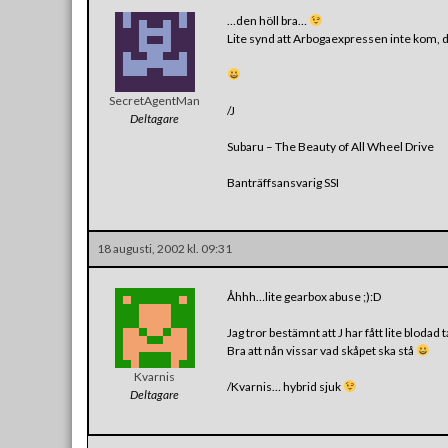
…den höll bra…
Lite synd att Arbogaexpressen inte kom, det 
SecretAgentMan
/J
Deltagare
Subaru – The Beauty of All Wheel Drive
Banträffsansvarig SSI
18 augusti, 2002 kl. 09:31
Åhhh…lite gearbox abuse ;):D
Jag tror bestämnt att J har fått lite blodad
Bra att nån vissar vad skåpet ska stå
Kvarnis
/Kvarnis… hybrid sjuk
Deltagare