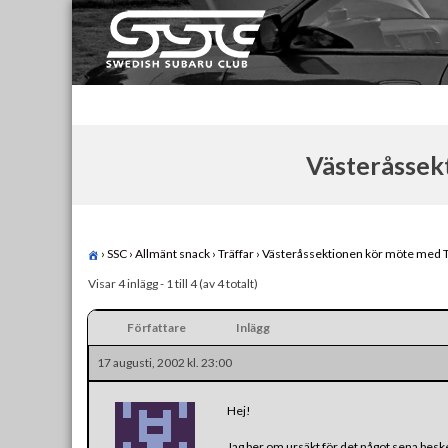
Skip
to
content
Swedish Subaru Club
För oss som älskar Subaru!
Västeråssek
›
SSC
›
Allmänt snack
›
Träffar
›
Västeråssektionen kör möte med 
Visar 4 inlägg - 1 till 4 (av 4 totalt)
Författare
Inlägg
17 augusti, 2002 kl. 23:00
Hej!
Jag ber om ursäkt för det något sena bes