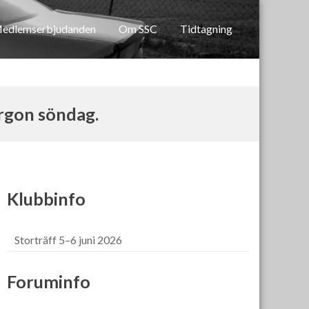
edlemserbjudanden
Om SSC
Tidtagning
rgon söndag.
Klubbinfo
Storträff 5–6 juni 2026
Foruminfo