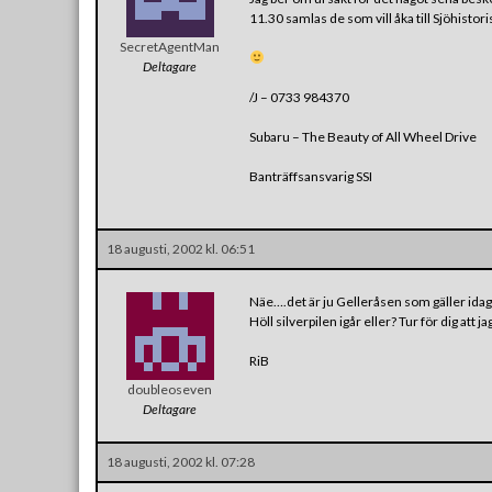
11.30 samlas de som vill åka till Sjöhistor
SecretAgentMan
Deltagare
/J – 0733 984370
Subaru – The Beauty of All Wheel Drive
Banträffsansvarig SSI
18 augusti, 2002 kl. 06:51
Näe….det är ju Gelleråsen som gäller idag
Höll silverpilen igår eller? Tur för dig att j
RiB
doubleoseven
Deltagare
18 augusti, 2002 kl. 07:28