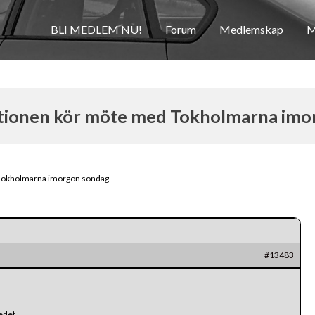
BLI MEDLEM NU!
Forum
Medlemskap
M
tionen kör möte med Tokholmarna imo
Tokholmarna imorgon söndag.
#13483
kedet…