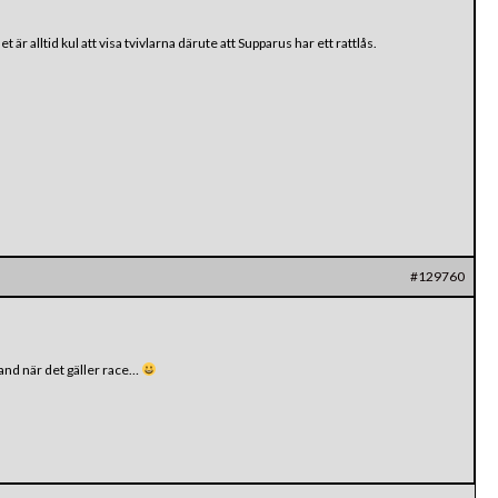
är alltid kul att visa tvivlarna därute att Supparus har ett rattlås.
#129760
 tand när det gäller race…