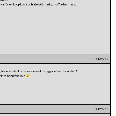
iska för en kopp kaffe och lite tjöt med galna Tokholmers.
#129759
, lovar att det kommer vara mkt snyggare bru…bilar där!!!
ag inte hann fixa min
#129758