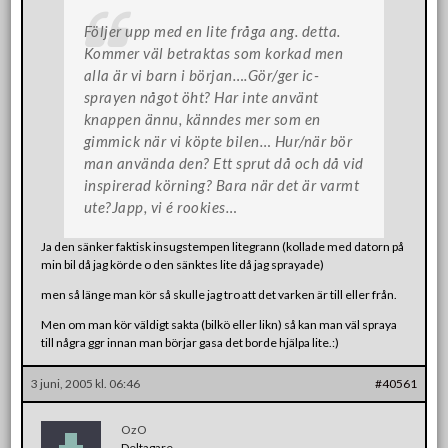
Följer upp med en lite fråga ang. detta.
Kommer väl betraktas som korkad men
alla är vi barn i början….Gör/ger ic-
sprayen något öht? Har inte använt
knappen ännu, känndes mer som en
gimmick när vi köpte bilen… Hur/när bör
man använda den? Ett sprut då och då vid
inspirerad körning? Bara när det är varmt
ute?Japp, vi é rookies…
Ja den sänker faktisk insugstempen litegrann (kollade med datorn på
min bil då jag körde o den sänktes lite då jag sprayade)
men så länge man kör så skulle jag tro att det varken är till eller från.
Men om man kör väldigt sakta (bilkö eller likn) så kan man väl spraya
till några ggr innan man börjar gasa det borde hjälpa lite.:)
3 juni, 2005 kl. 06:46
#40561
OzO
Deltagare