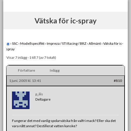
Skip
to
content
Vätska för ic-spray
›
SSC
›
Modellspecifikt
›
Impreza / STI Racing / BRZ
›
Allmänt
›
Vätska för ic-
spray
Visar 7 inlägg - 1 till 7 (av 7 totalt)
Författare
Inlägg
1 juni, 2005 kl. 13:41
#810
p_ilis
Deltagare
Fungerar det med vanlig spolarvätska från valfri mack? Eller ska det
vara nått annat? Destillerat vatten kanske?