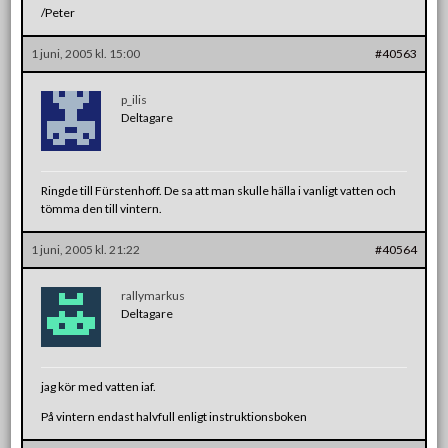
/Peter
1 juni, 2005 kl. 15:00
#40563
p_ilis
Deltagare
Ringde till Fürstenhoff. De sa att man skulle hälla i vanligt vatten och
tömma den till vintern.
1 juni, 2005 kl. 21:22
#40564
rallymarkus
Deltagare
jag kör med vatten iaf.
På vintern endast halvfull enligt instruktionsboken