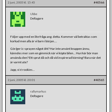
2 juni, 2005 kl. 15:45
#40566
Ubbe
Deltagare
Följer upp med en lite fråga ang. detta. Kommer väl betraktas som
korkad men alla är vi barn i början….
Gör/ger ic-sprayen något öht? Har inte använt knappen ännu,
känndes mer som en gimmick när vi köpte bilen… Hur/när bör man
använda den? Ett sprut då och då vid inspirerad körning? Bara när det
är varmt ute?
Japp, vi é rookies…
2 juni, 2005 kl. 20:01
#40565
rallymarkus
Deltagare