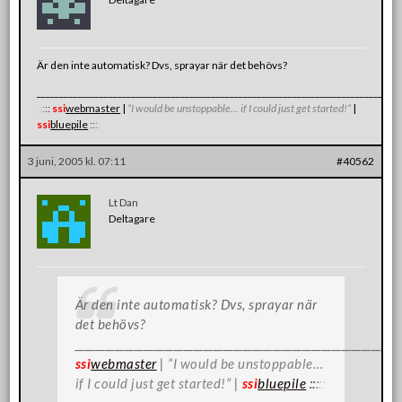
Är den inte automatisk? Dvs, sprayar när det behövs?
_______________________________________________________________________________
:
:
:
:
:
ssi
webmaster
|
”I would be unstoppable… if I could just get started!”
|
ssi
bluepile
:
:
:
:
:
3 juni, 2005 kl. 07:11
#40562
Lt Dan
Deltagare
Är den inte automatisk? Dvs, sprayar när
det behövs?
__________________________________________________________________
ssi
webmaster
|
”I would be unstoppable…
if I could just get started!”
|
ssi
bluepile
:
:
:
:
: