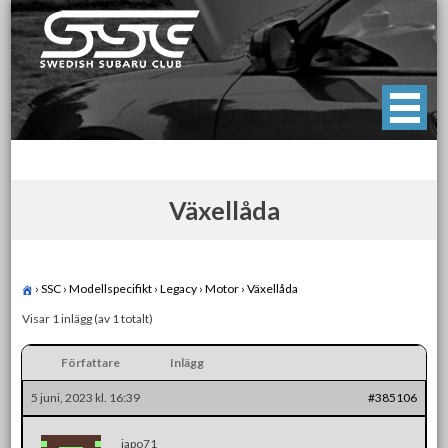
Skip
to
content
Swedish Subaru Club
För oss som älskar Subaru!
Växellåda
›
SSC
›
Modellspecifikt
›
Legacy
›
Motor
›
Växellåda
Visar 1 inlägg (av 1 totalt)
Författare
Inlägg
5 juni, 2023 kl. 16:39
#385106
japo71