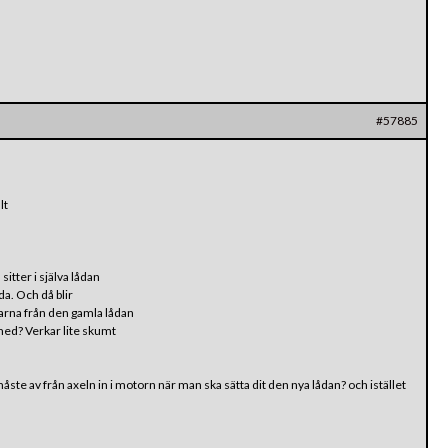
#57885
lt
itter i själva lådan
åda. Och då blir
larna från den gamla lådan
r med? Verkar lite skumt
te av från axeln in i motorn när man ska sätta dit den nya lådan? och istället