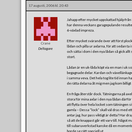
17 augusti, 2006 kl. 20:43
Jahapp efter mycket uppskattad hjälp från
har denna veckans garagepulande resultera
6-växlad impreza.
Efter mycket svärande över att först ploc
Crane
lådan och pilla ur axlarna, för att sedan ta
Deltagare
och sätta i dom i den nya lådan så gick allt 
stort.
Lådan är en uk-låda köpt via en man i uk
begagnade delar. Kardan och växellänkage
i samma veva. Det hela tog lite tid innan 
de rätta delarna åt mig men jag kom billigt 
En fråga återstår dock. Tätningarna på ax
stora för mina axlar i den nya lådan därför
att flytta över hela locket som tätningen si
gamla – Dessa ”lock” skall väl dras med e
antar jag, hur pass viktigt är detta? Har dr
så att de knappast går ett varv till. Något 
till subaruverkstad kanske då en momentny
borde se rätt speciell ut.