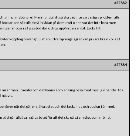
#57882
 tid när man nybörjare! Men har du lyft så ska det inte vara några problem alls.
å bockar sen så rullade vi in lådan på domkraft o sen var det inte bara men
ingen motor i så jag stod där o drog upp/in den en bit. Lycka till!
g byter koppling o svänghjul men urtrampningslagret kan ju vara bra o kolla så
den.
#57884
en nu är man umeåbo och det känns som en lång resa med rasslig vinande låda
 nåt vis.
behöver när det gäller själva bytet och det tackar jag och bockar för med.
äst går tillväga i själva bytet för att det ska gå så smidigt som möjligt.