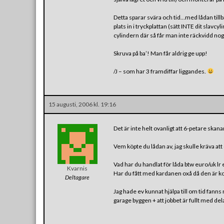
Detta sparar svära och tid…med lådan tillb
plats in i tryckplattan (sätt INTE dit slavc
cylindern där så får man inte räckvidd nog at
Skruva på ba’! Man får aldrig ge upp!
/J – som har 3 framdiffar liggandes.
15 augusti, 2006 kl. 19:16
Det är inte helt ovanligt att 6-petare skan
Vem köpte du lådan av, jag skulle kräva att d
Vad har du handlat för låda btw euro/uk lr
Kvarnis
Har du fått med kardanen oxå då den är ko
Deltagare
Jag hade ev kunnat hjälpa till om tid fann
garage byggen + att jobbet är fullt med del