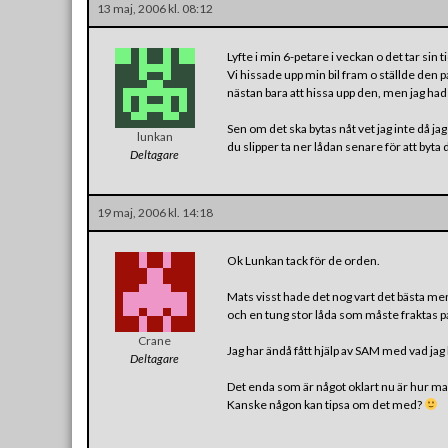
13 maj, 2006 kl. 08:12
Lyfte i min 6-petare i veckan o det tar sin
Vi hissade upp min bil fram o ställde den p
nästan bara att hissa upp den, men jag hade 
Sen om det ska bytas nåt vet jag inte då ja
lunkan
du slipper ta ner lådan senare för att byta 
Deltagare
19 maj, 2006 kl. 14:18
Ok Lunkan tack för de orden.
Mats visst hade det nog vart det bästa m
och en tung stor låda som måste fraktas på
Crane
Jag har ändå fått hjälp av SAM med vad jag 
Deltagare
Det enda som är något oklart nu är hur man b
Kanske någon kan tipsa om det med?