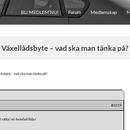
BLI MEDLEM NU!
Forum
Medlemskap
M
Växellådsbyte – vad ska man tänka på?
ådsbyte – vad ska man tänka på?
#3319
 sätta i en 6växlad låda i