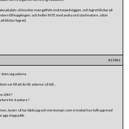
aka på plats så knycker man gaffeln mot torpedväggen, och lagret klickar på
ylindern till kopplingen, och heller INTE med andra ord startmotorn, sitter
t klicka i lagret).
#57881
ar dom utg.axlarna
om ser till att du får axlarna i så fall…
 en JDM ?
rtare för 6-petare ?
s men..tyvärr så har både jag och min kompis som vi mekat hos fullt upp med
ar pga stopp jobb.