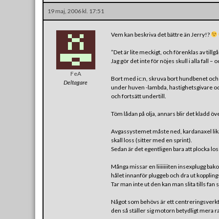
19 maj, 2006 kl. 17:51
Vem kan beskriva det bättre än Jerry!?
”Det är lite meckigt, och förenklas av tillgång
Jag gör det inte för nöjes skull i alla fall – 
FeA
Bort med ic:n, skruva bort hundbenet och p
Deltagare
under huven -lambda, hastighetsgivare oc
och fortsätt undertill.
Töm lådan på olja, annars blir det kladd öve
Avgassystemet måste ned, kardanaxel likas
skall loss (sitter med en sprint).
Sedan är det egentligen bara att plocka los
Många missar en liiiiiiiten insexplugg bak
hålet innanför pluggeb och dra ut kopplin
Tar man inte ut den kan man slita tills fan
Något som behövs är ett centreringsverktyg
den så ställer sig motorn betydligt mera rakt