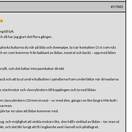
#57883
 till lyft.
och då har jag gjort det flera gånger..
locka bultarna du når på låda och downpipe, ta isär kontakter (3 st som nås
h en som kommer från bakkant av lådan, neutral och back) – upp med bilen
rallt, och det luktar inte pannkakor direkt.
å och att ta ut undre kulbulten i spindlarna fram underlättar när drivaxlarna
s startmotor och slavcylindern till kopplingen och ta ned lådan.
om slavcylindern (10 mm insex) – ur med den, gänga i en lite längre M6-bult i
gsarmen.
 själv tar en utan att lådan kommer ned.
, och möjlighet att vinkla motorn lite, den hålls vinklad av lådan – tar man ut
, och det blir lurigt att få i ingående axel i lamell och pilotlagret.