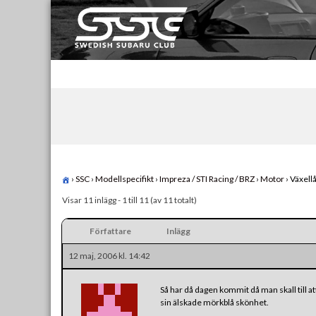
Skip
to
content
Swedish Subaru Club
För oss som älskar Subaru!
›
SSC
›
Modellspecifikt
›
Impreza / STI Racing / BRZ
›
Motor
›
Växell
Visar 11 inlägg - 1 till 11 (av 11 totalt)
Författare
Inlägg
12 maj, 2006 kl. 14:42
Så har då dagen kommit då man skall till att
sin älskade mörkblå skönhet.