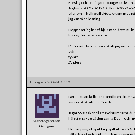
Förslag och lösningar mottages tacksamt.
Jag finns på 0270 61210 eller 070 271457
eller om ni hellre vill skicka ett pm med
jag kan få en lösning.
Hoppas att jag kan få hjälp med detta nu b
lösa sig förr eller senare.
PS. för inte kan det vara så att jag saknar h
står
tyvärr.
/Anders
15 augusti, 2006 kl. 17:20
Det är lätt att kolla om framdiffen sitter k
snurra på så sitter diffen där.
Jag är 99% säker på att axelstumparna du sa
hålet i en av de på den gamla lådan, och 
SecretAgentMan
Deltagare
Urtrampningslagret tar jag alltid loss från 
själva lagret och vrid till) och monterar p