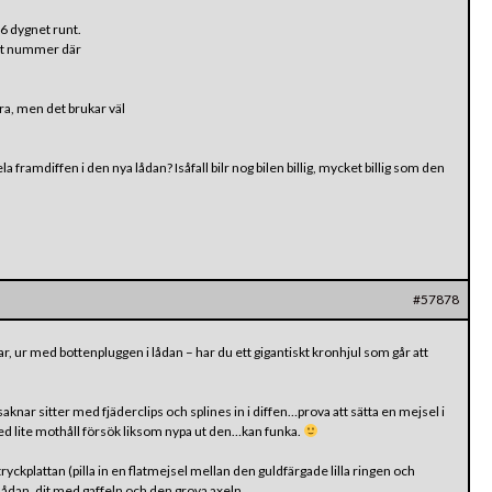
6 dygnet runt.
 nåt nummer där
ara, men det brukar väl
ela framdiffen i den nya lådan? Isåfall bilr nog bilen billig, mycket billig som den
#57878
var, ur med bottenpluggen i lådan – har du ett gigantiskt kronhjul som går att
knar sitter med fjäderclips och splines in i diffen…prova att sätta en mejsel i
med lite mothåll försök liksom nypa ut den…kan funka.
tryckplattan (pilla in en flatmejsel mellan den guldfärgade lilla ringen och
å lådan, dit med gaffeln och den grova axeln.