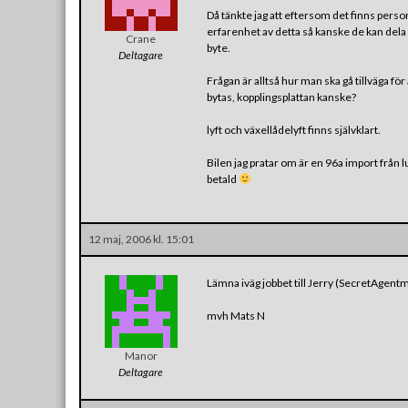
Då tänkte jag att eftersom det finns pers
erfarenhet av detta så kanske de kan dela
Crane
byte.
Deltagare
Frågan är alltså hur man ska gå tillväga f
bytas, kopplingsplattan kanske?
lyft och växellådelyft finns självklart.
Bilen jag pratar om är en 96a import från 
betald
12 maj, 2006 kl. 15:01
Lämna iväg jobbet till Jerry (SecretAgentm
mvh Mats N
Manor
Deltagare