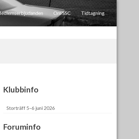
edlemserbjudanden
Om SSC
Tidtagning
Klubbinfo
Storträff 5–6 juni 2026
Foruminfo