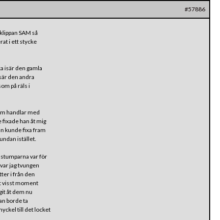
#57886
 klippan SAM så
t i ett stycke
ka isär den gamla
 isär den andra
som på räls i
 som handlar med
 fixade han åt mig
han kunde fixa fram
undan istället.
elstumparna var för
 var jag tvungen
tter i från den
tt visst moment
agit åt dem nu
man borde ta
ckel till det locket