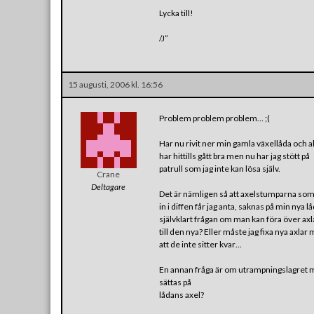
Lycka till!
/J”
15 augusti, 2006 kl. 16:56
Problem problem problem… ;(
Har nu rivit ner min gamla växellåda och al
har hittills gått bra men nu har jag stött på
patrull som jag inte kan lösa själv.
Crane
Deltagare
Det är nämligen så att axelstumparna som s
in i diffen får jag anta, saknas på min nya l
självklart frågan om man kan föra över ax
till den nya? Eller måste jag fixa nya axla
att de inte sitter kvar…
En annan fråga är om utrampningslagret mås
sättas på
lådans axel?