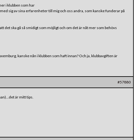
oner i klubben som har
 med sig av sina erfarenheter till mig och oss andra, som kanske funderar på
ör att det ska gå så smidigt som möjligt och om det är nåt mer som behövs
luxemburg, kanske nån i klubben som haft innan? Och ja, klubbavgiften är
#57880
an)…det är mitt tips.