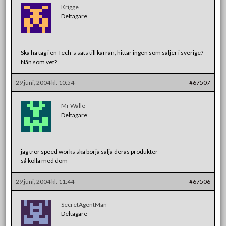
Krigge
Deltagare
Ska ha tag i en Tech-s sats till kärran, hittar ingen som säljer i sverige?
Nån som vet?
29 juni, 2004 kl. 10:54
#67507
Mr Walle
Deltagare
jag tror speed works ska börja sälja deras produkter
så kolla med dom
29 juni, 2004 kl. 11:44
#67506
SecretAgentMan
Deltagare