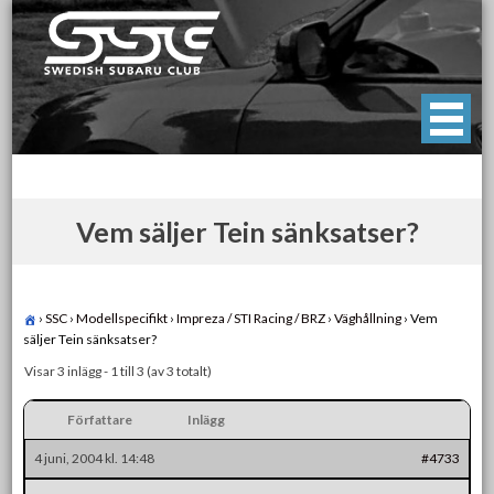
Skip
to
content
Swedish Subaru Club
För oss som älskar Subaru!
Vem säljer Tein sänksatser?
›
SSC
›
Modellspecifikt
›
Impreza / STI Racing / BRZ
›
Väghållning
›
Vem
säljer Tein sänksatser?
Visar 3 inlägg - 1 till 3 (av 3 totalt)
Författare
Inlägg
4 juni, 2004 kl. 14:48
#4733