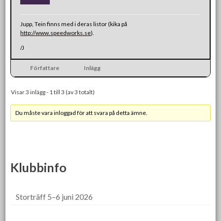
Jupp, Tein finns med i deras listor (kika på
http://www.speedworks.se
).
/J
Författare
Inlägg
Visar 3 inlägg - 1 till 3 (av 3 totalt)
Du måste vara inloggad för att svara på detta ämne.
Klubbinfo
Storträff 5–6 juni 2026