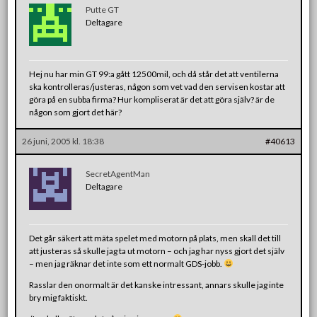
Putte GT
Deltagare
Hej nu har min GT 99:a gått 12500mil, och då står det att ventilerna
ska kontrolleras/justeras, någon som vet vad den servisen kostar att
göra på en subba firma? Hur kompliserat är det att göra själv? är de
någon som gjort det här?
26 juni, 2005 kl. 18:38
#40613
SecretAgentMan
Deltagare
Det går säkert att mäta spelet med motorn på plats, men skall det till
att justeras så skulle jag ta ut motorn – och jag har nyss gjort det själv
– men jag räknar det inte som ett normalt GDS-jobb.
Rasslar den onormalt är det kanske intressant, annars skulle jag inte
bry mig faktiskt.