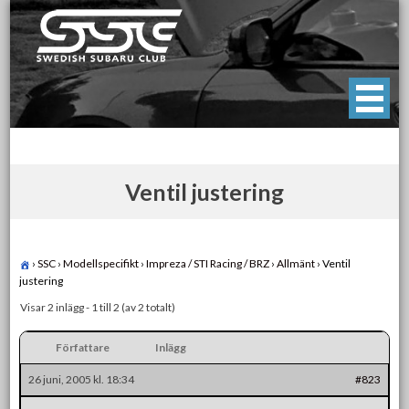
Skip
to
content
Swedish Subaru Club
För oss som älskar Subaru!
Ventil justering
›
SSC
›
Modellspecifikt
›
Impreza / STI Racing / BRZ
›
Allmänt
›
Ventil
justering
Visar 2 inlägg - 1 till 2 (av 2 totalt)
Författare
Inlägg
26 juni, 2005 kl. 18:34
#823