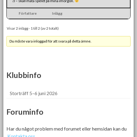
/J – skall mäta spelet på mina imorgon.
Författare
Inlägg
Visar 2 inlägg - 1 till 2 (av 2 totalt)
Du måste vara inloggad för att svara på detta ämne.
Klubbinfo
Storträff 5–6 juni 2026
Foruminfo
Har du något problem med forumet eller hemsidan kan du
Kontakta oss.