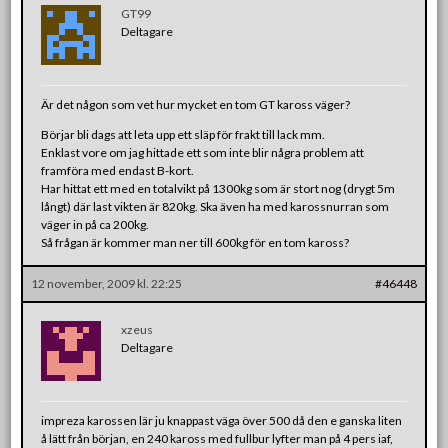
GT99
Deltagare
Är det någon som vet hur mycket en tom GT kaross väger?
Börjar bli dags att leta upp ett släp för frakt till lack mm.
Enklast vore om jag hittade ett som inte blir några problem att
framföra med endast B-kort.
Har hittat ett med en totalvikt på 1300kg som är stort nog (drygt 5m
långt) där last vikten är 820kg. Ska även ha med karossnurran som
väger in på ca 200kg.
Så frågan är kommer man ner till 600kg för en tom kaross?
12 november, 2009 kl. 22:25
#46448
xzeus
Deltagare
impreza karossen lär ju knappast väga över 500 då den e ganska liten
å lätt från början, en 240 kaross med fullbur lyfter man på 4 pers iaf,