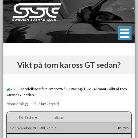
Skip
to
content
Swedish Subaru Club
För oss som älskar Subaru!
Vikt på tom kaross GT sedan?
›
SSC
›
Modellspecifikt
›
Impreza / STI Racing / BRZ
›
Allmänt
›
Vikt på tom
kaross GT sedan?
Visar 2 inlägg - 1 till 2 (av 2 totalt)
Författare
Inlägg
12 november, 2009 kl. 21:17
#1726