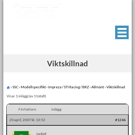
Skip
to
content
Swedish Subaru Club
För oss som älskar Subaru!
Viktskillnad
›
SSC
›
Modellspecifikt
›
Impreza / STI Racing / BRZ
›
Allmänt
›
Viktskillnad
Visar 1 inlägg (av 1 totalt)
Författare
Inlägg
20 april, 2007 kl. 13:52
#1246
jockef