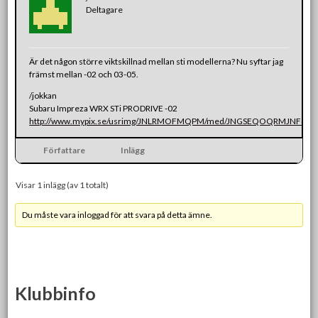
Deltagare
Är det någon större viktskillnad mellan sti modellerna? Nu syftar jag
främst mellan -02 och 03-05.
/jokkan
Subaru Impreza WRX STi PRODRIVE -02
http://www.mypix.se/usrimg/JNLRMOFMQPM/med/JNGSEQOQRMJNF4.jp
Författare
Inlägg
Visar 1 inlägg (av 1 totalt)
Du måste vara inloggad för att svara på detta ämne.
Klubbinfo