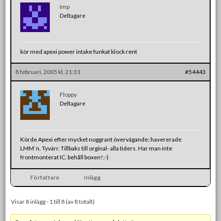
Imp
Deltagare
kör med apexi power intake funkat klock rent
8 februari, 2005 kl. 21:31
#54443
Floppy
Deltagare
Körde Apexi efter mycket noggrant övervägande; havererade
LMM`n. Tyvärr. Tillbaks till orginal- alla tiders. Har man inte
frontmonterat IC, behåll boxen!;-)
Författare
Inlägg
Visar 8 inlägg - 1 till 8 (av 8 totalt)