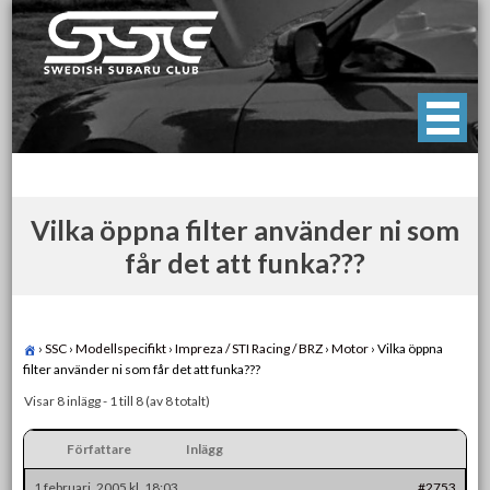
Skip
to
content
Swedish Subaru Club
För oss som älskar Subaru!
Vilka öppna filter använder ni som
får det att funka???
›
SSC
›
Modellspecifikt
›
Impreza / STI Racing / BRZ
›
Motor
›
Vilka öppna
filter använder ni som får det att funka???
Visar 8 inlägg - 1 till 8 (av 8 totalt)
Författare
Inlägg
1 februari, 2005 kl. 18:03
#2753