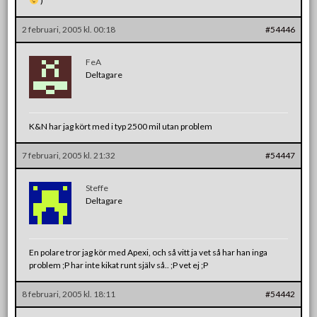
)
2 februari, 2005 kl. 00:18
#54446
FeA
Deltagare
K&N har jag kört med i typ 2500 mil utan problem
7 februari, 2005 kl. 21:32
#54447
Steffe
Deltagare
En polare tror jag kör med Apexi, och så vitt ja vet så har han inga
problem ;P har inte kikat runt själv så.. ;P vet ej ;P
8 februari, 2005 kl. 18:11
#54442