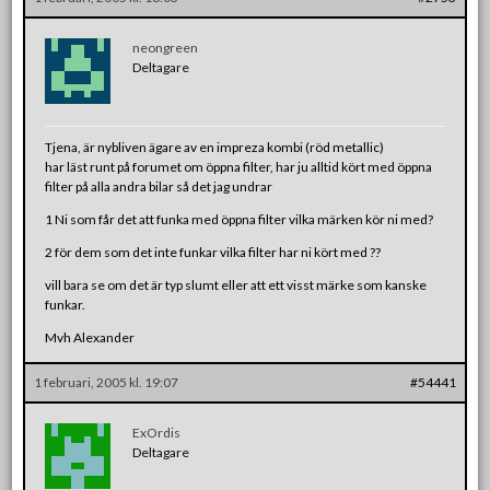
neongreen
Deltagare
Tjena, är nybliven ägare av en impreza kombi (röd metallic)
har läst runt på forumet om öppna filter, har ju alltid kört med öppna
filter på alla andra bilar så det jag undrar
1 Ni som får det att funka med öppna filter vilka märken kör ni med?
2 för dem som det inte funkar vilka filter har ni kört med ??
vill bara se om det är typ slumt eller att ett visst märke som kanske
funkar.
Mvh Alexander
1 februari, 2005 kl. 19:07
#54441
ExOrdis
Deltagare