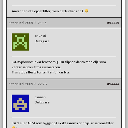
Använder inte öppet filter, men det funkar ändå.
1 februari, 2005 kl. 21:15
#54445
arikesti
Deltagare
K/N typhoon funkar bra för mig. Du slipper klabba med olja som
verkar sabba luftmassemätaren.
Tror att de flesta torra filter funkar bra.
1 februari, 2005 kl. 22:28
#54444
pannan
Deltagare
K&N eller AEM som bygger på exakt samma princip (är samma filter