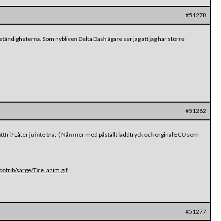
#51278
ständigheterna. Som nybliven Delta Dash ägare ser jag att jag har större
#51282
ttfri? Låter ju inte bra:-( Nån mer med påställt laddtryck och orginal ECU som
trib/sarge/Tire_anim.gif
#51277