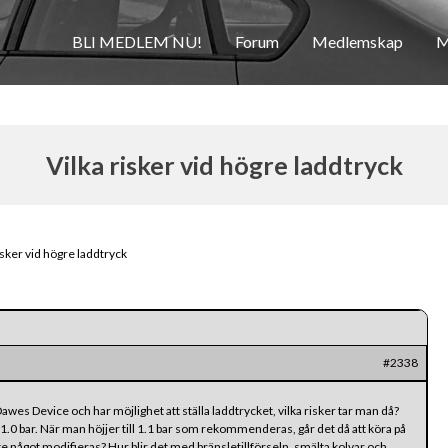
BLI MEDLEM NU!
Forum
Medlemskap
M
Vilka risker vid högre laddtryck
isker vid högre laddtryck
#2338
wes Device och har möjlighet att ställa laddtrycket, vilka risker tar man då?
1.0 bar. När man höjjer till 1.1 bar som rekommenderas, går det då att köra på
e något modifieras? Hur blir det med bränsletillförseln, smälta kolvar och