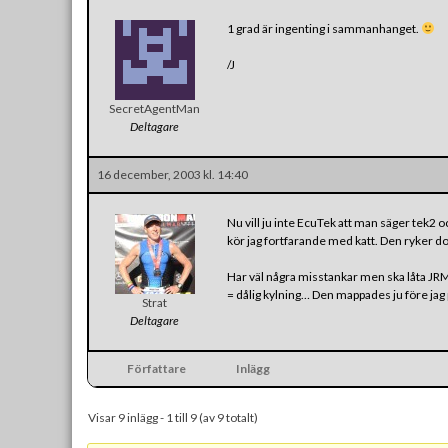
1 grad är ingenting i sammanhanget.
/J
SecretAgentMan
Deltagare
16 december, 2003 kl. 14:40
Nu vill ju inte EcuTek att man säger tek2 oc
kör jag fortfarande med katt. Den ryker do
Har väl några misstankar men ska låta JRM ti
= dålig kylning… Den mappades ju före jag 
Strat
Deltagare
Författare
Inlägg
Visar 9 inlägg - 1 till 9 (av 9 totalt)