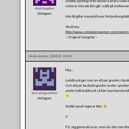
snabba spoolup men då kan å andra sidan E
riskerar inte att den går snålt på mellanva
skytiskapilen
Deltagare
Min bil gillar ivarjefall mer förtändning bä
/Andreas
http://www.computerpannen.com/cwm/con
– Original Gangster –
16 december, 2003 kl. 10:00
Mja…
Laddtryck ger mer än ett par graders tändn
Och ett par backade grader under spoolen ä
under fullt laddtryck så bör man kanske kik
SecretAgentMan
Deltagare
Snabb spool regerar btw.
/J
P.S. Jag generaliserar, men läs det som lit