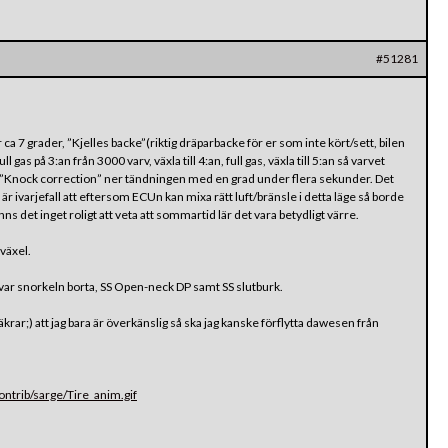
#51281
a 7 grader, ”Kjelles backe”(riktig dräparbacke för er som inte kört/sett, bilen
l gas på 3:an från 3000 varv, växla till 4:an, full gas, växla till 5:an så varvet
ar ”Knock correction” ner tändningen med en grad under flera sekunder. Det
 är ivarjefall att eftersom ECUn kan mixa rätt luft/bränsle i detta läge så borde
 det inget roligt att veta att sommartid lär det vara betydligt värre.
 växel.
gen var snorkeln borta, SS Open-neck DP samt SS slutburk.
rar;) att jag bara är överkänslig så ska jag kanske förflytta dawesen från
trib/sarge/Tire_anim.gif