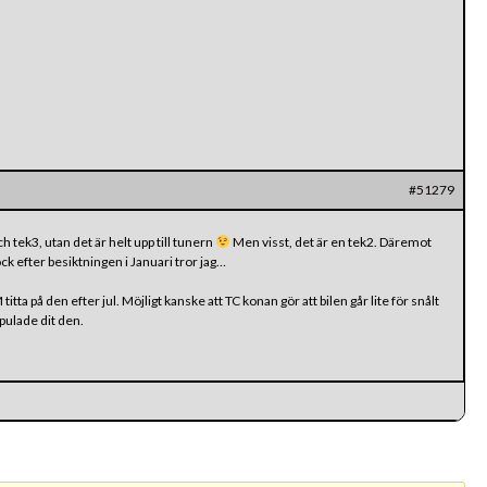
#51279
h tek3, utan det är helt upp till tunern
Men visst, det är en tek2. Däremot
ck efter besiktningen i Januari tror jag…
tta på den efter jul. Möjligt kanske att TC konan gör att bilen går lite för snålt
pulade dit den.