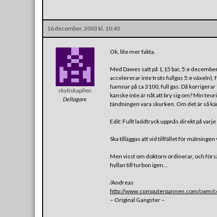
16 december, 2003 kl. 10:43
Ok, lite mer fakta.
Med Dawes satt på 1,15 bar, 5:e december c
accelererar inte trots fullgas 5:e växeln), ful
hamnar på ca 3100, full gas. Då korriger
skytiskapilen
kanske inte är nåt att bry sig om? Min teori
Deltagare
tändningen vara skurken. Om det är så känns
Edit: Fullt laddtryck uppnås direkt på varje
Ska tilläggas att vid tillfället för mätnin
Men visst om doktorn ordinerar, och försäk
hyllan till turbon igen…
/Andreas
http://www.computerpannen.com/cwm/con
– Original Gangster –