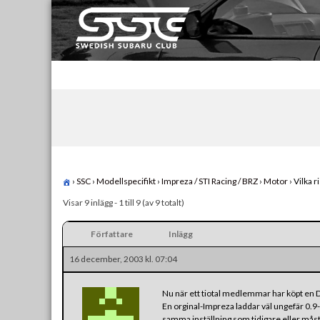
Skip
to
content
Swedish Subaru Club
För oss som älskar Subaru!
›
SSC
›
Modellspecifikt
›
Impreza / STI Racing / BRZ
›
Motor
›
Vilka r
Visar 9 inlägg - 1 till 9 (av 9 totalt)
Författare
Inlägg
16 december, 2003 kl. 07:04
Nu när ett tiotal medlemmar har köpt en Da
En orginal-Impreza laddar väl ungefär 0.9-
samma inställning som tidigare eller måst