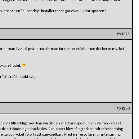
inte har ett ”superchip” installerat och går över 1.2 bar spärren?
#51275
kortar man livet på pryttlarna när man tar ut mer effekt, men det beror mycket
ökade flödet.
 ”bättre” än elakt svaj.
#51280
erna tillräckligt med hänsyn till den snabbare spoolup:en? På min kärra så
 gjorde att tändningen backades. Resultatet blev nån grads mindre förtändning
kade turbotrycket i stort sätt oanvändbart. Med en Festo får man inte samma