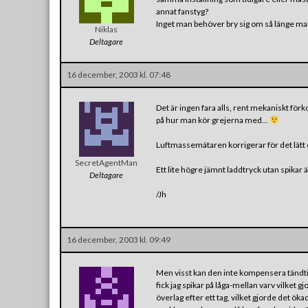
annat fanstyg?
Inget man behöver bry sig om så länge man 
Niklas
Deltagare
16 december, 2003 kl. 07:48
Det är ingen fara alls, rent mekaniskt för
på hur man kör grejerna med…
Luftmassemätaren korrigerar för det lätt 
SecretAgentMan
Ett lite högre jämnt laddtryck utan spikar är
Deltagare
/Jh
16 december, 2003 kl. 09:49
Men visst kan den inte kompensera tändtid
fick jag spikar på låga-mellan varv vilket
överlag efter ett tag, vilket gjorde det ö