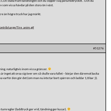
CUn ställa fram tändningen och du slipper svaj på turbotrycket.. Och du
rv som vissa hävdar på den stora ön i väst.
ttre än högre tryck har jag märkt.
trib/sarge/Tire_anim.gif
#51276
ing, naturligtvis inom vissa gränser.
r inget att oroa sig över om så skulle vara fallet – börjar den däremot backa
a varför den gör det (om man nu inte tar bort spärren och laddar 1,8 bar ;)).
e tumregler (laddtryck ger vrid, tändning ger kusar).