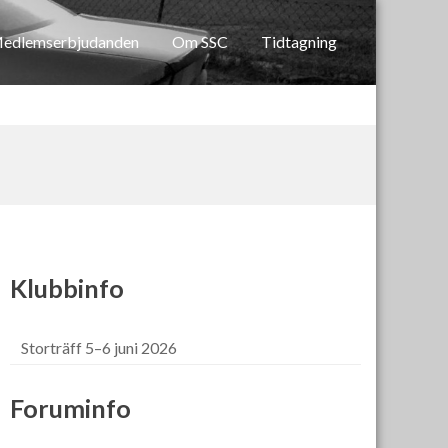
edlemserbjudanden
Om SSC
Tidtagning
Klubbinfo
Storträff 5–6 juni 2026
Foruminfo