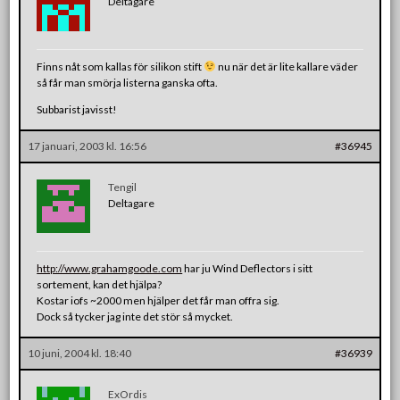
Deltagare
Finns nåt som kallas för silikon stift
nu när det är lite kallare väder
så får man smörja listerna ganska ofta.
Subbarist javisst!
17 januari, 2003 kl. 16:56
#36945
Tengil
Deltagare
http://www.grahamgoode.com
har ju Wind Deflectors i sitt
sortement, kan det hjälpa?
Kostar iofs ~2000 men hjälper det får man offra sig.
Dock så tycker jag inte det stör så mycket.
10 juni, 2004 kl. 18:40
#36939
ExOrdis