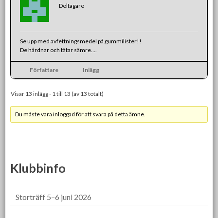
Deltagare
Se upp med avfettningsmedel på gummilister!!
De hårdnar och tätar sämre….
Författare
Inlägg
Visar 13 inlägg - 1 till 13 (av 13 totalt)
Du måste vara inloggad för att svara på detta ämne.
Klubbinfo
Storträff 5–6 juni 2026