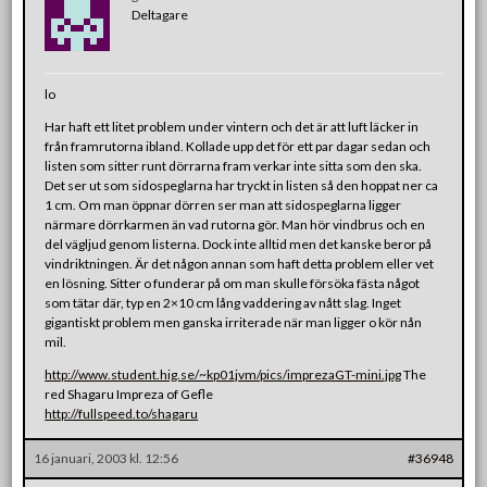
Deltagare
lo
Har haft ett litet problem under vintern och det är att luft läcker in
från framrutorna ibland. Kollade upp det för ett par dagar sedan och
listen som sitter runt dörrarna fram verkar inte sitta som den ska.
Det ser ut som sidospeglarna har tryckt in listen så den hoppat ner ca
1 cm. Om man öppnar dörren ser man att sidospeglarna ligger
närmare dörrkarmen än vad rutorna gör. Man hör vindbrus och en
del vägljud genom listerna. Dock inte alltid men det kanske beror på
vindriktningen. Är det någon annan som haft detta problem eller vet
en lösning. Sitter o funderar på om man skulle försöka fästa något
som tätar där, typ en 2×10 cm lång vaddering av nått slag. Inget
gigantiskt problem men ganska irriterade när man ligger o kör nån
mil.
http://www.student.hig.se/~kp01jvm/pics/imprezaGT-mini.jpg
The
red Shagaru Impreza of Gefle
http://fullspeed.to/shagaru
16 januari, 2003 kl. 12:56
#36948