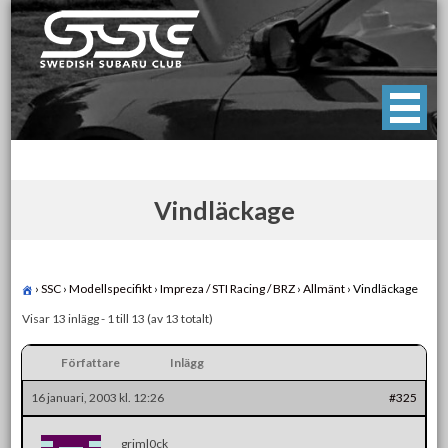
Skip
to
content
Swedish Subaru Club
För oss som älskar Subaru!
Vindläckage
›
SSC
›
Modellspecifikt
›
Impreza / STI Racing / BRZ
›
Allmänt
›
Vindläckage
Visar 13 inlägg - 1 till 13 (av 13 totalt)
Författare
Inlägg
16 januari, 2003 kl. 12:26
#325
griml0ck