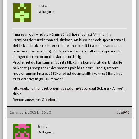
Niklas
Deltagare
Imprezan och vind vid körning är väl lite si och så. Vill man ha
karmlösa dörrar får man stå sitt kast. Att hissa ner och upp rutorna då
det är kallt brukar reslutera i att det inte blir tätt (som det var innan
man hissade ner rutan). Dock brukar det räcka att man öppnar och
stänger dörren för att det skall rätta till sig.
Problemet du har känner jag inte till, känns konstigt att din bil skulle
ha konstiga speglar? Är det samma på båda sidor? Har du jämfört
med en annan Impreza? Säker på att det inte alltid varit så? Bara ljud
eller drar det in (kall) luft med?
http://subaru.frontnet.org/images/dump/subaru.gif
Subaru
– All we’ll
drive!
Regionsansvarig:
Göteborg
16 januari, 2003 kl. 16:30
#36946
Jonny
Deltagare