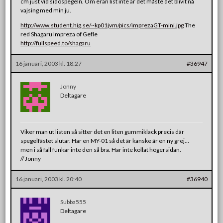
cm just vid sidospegeln. Om eran list inte är det måste det blivit nå
vajsing med min ju.
http://www.student.hig.se/~kp01jvm/pics/imprezaGT-mini.jpg
The
red Shagaru Impreza of Gefle
http://fullspeed.to/shagaru
16 januari, 2003 kl. 18:27
#36947
Jonny
Deltagare
Viker man ut listen så sitter det en liten gummiklack precis där
spegelfästet slutar. Har en MY-01 så det är kanske är en ny grej…
men i så fall funkar inte den så bra. Har inte kollat högersidan.
// Jonny
16 januari, 2003 kl. 20:40
#36940
Subba555
Deltagare