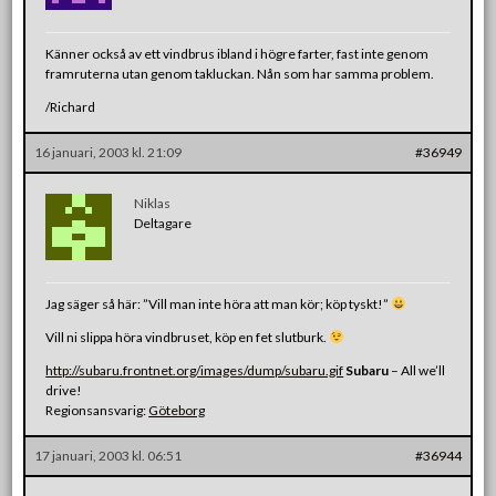
Känner också av ett vindbrus ibland i högre farter, fast inte genom
framruterna utan genom takluckan. Nån som har samma problem.
/Richard
16 januari, 2003 kl. 21:09
#36949
Niklas
Deltagare
Jag säger så här: ”Vill man inte höra att man kör; köp tyskt!”
Vill ni slippa höra vindbruset, köp en fet slutburk.
http://subaru.frontnet.org/images/dump/subaru.gif
Subaru
– All we’ll
drive!
Regionsansvarig:
Göteborg
17 januari, 2003 kl. 06:51
#36944