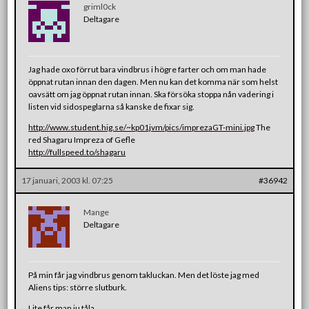
griml0ck
Deltagare
Jag hade oxo förrut bara vindbrus i högre farter och om man hade
öppnat rutan innan den dagen. Men nu kan det komma när som helst
oavsätt om jag öppnat rutan innan. Ska försöka stoppa nån vadering i
listen vid sidospeglarna så kanske de fixar sig.
http://www.student.hig.se/~kp01jvm/pics/imprezaGT-mini.jpg
The
red Shagaru Impreza of Gefle
http://fullspeed.to/shagaru
17 januari, 2003 kl. 07:25
#36942
Mange
Deltagare
På min får jag vindbrus genom takluckan. Men det löste jag med
Aliens tips: större slutburk.
Lite får man ju tåla.