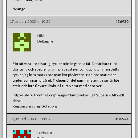
/Mange
17 januari, 2003 kl. 10:25
#36950
Niklas
Deltagare
För att vara lite allvarlig, tycker min är ganska tät. Det är bara runt
dörrarna och speciellt när man vevat ner och upp rutan men detta
tycker jag bara märks när man kör på vintern. Har inte märkt det
under sommarhalvåret. Troligen är det gummilisterna som är lite
stela och inte flexar tillbaka då rutan drar med dem ner.
http://subaru.frontnet.org/images/dump/subaru.gif
Subaru
– All we’ll
drive!
Regionsansvarig:
Göteborg
17 januari, 2003 kl. 11:07
#36941
Subbarist