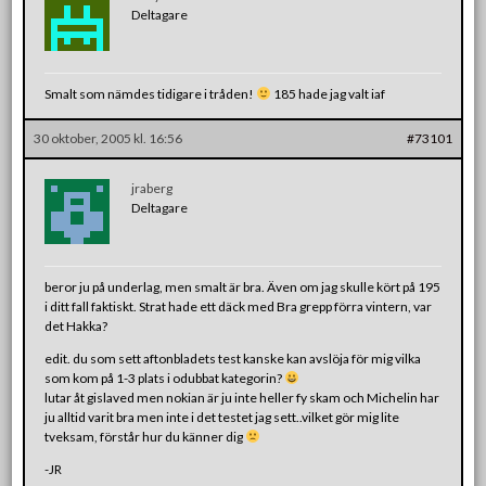
Deltagare
Smalt som nämdes tidigare i tråden!
185 hade jag valt iaf
30 oktober, 2005 kl. 16:56
#73101
jraberg
Deltagare
beror ju på underlag, men smalt är bra. Även om jag skulle kört på 195
i ditt fall faktiskt. Strat hade ett däck med Bra grepp förra vintern, var
det Hakka?
edit. du som sett aftonbladets test kanske kan avslöja för mig vilka
som kom på 1-3 plats i odubbat kategorin?
lutar åt gislaved men nokian är ju inte heller fy skam och Michelin har
ju alltid varit bra men inte i det testet jag sett..vilket gör mig lite
tveksam, förstår hur du känner dig
-JR