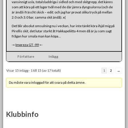
vansinnigt usla, totalsladdriga i sidled och med skitgrepp, det känns
som att köra på ett lager tvål med de där jämra dyngsulorna (och de
är ändå i fräscht skick – edit: och jag har provat olika tryck på mellan
2.0 och 3.0 bar, samma skit ändå). x(
Det blir absolut omsulning nu i veckan, har inte tänkt köra ihjäl mig på
Pirellis skit, det lutar starkt åt Hakkapeliitta 4 men då är ju som sagt
frågan hur smala man kan köpa…
-=
Impreza GT -99
=-
Författare
Inlägg
Visar 15 inlägg - 1 till 15 (av 17 totalt)
1
2
→
Du måste vara inloggad för att svara på detta ämne.
Klubbinfo