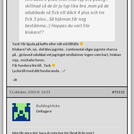
skillnad så de är ju typ lika bra ,men på de
odubbade så fick ett däck 4 plus och tre
fick 3 plus…Så hjärnan får nog
bestämma..:) Hoppas du vart lite
klokare??
Tack! får bjuda på kaffe eller nåt vid tillfälle
Klokare? eh, nä.. det blev jag inte.. continental vågar jag inte chansa
på… gislaved odubbat vet jag inget om(känner ingen som har), Nokian
mja.. michelin hmm..
Får fundera lite till.. Tack
Lycka till med ditt funderande.. :-/
-JR
31 oktober, 2005 kl. 14:33
#73112
Building Micke
Deltagare
Mm får göra det, bara du inte bor för långt ifrån mig:)