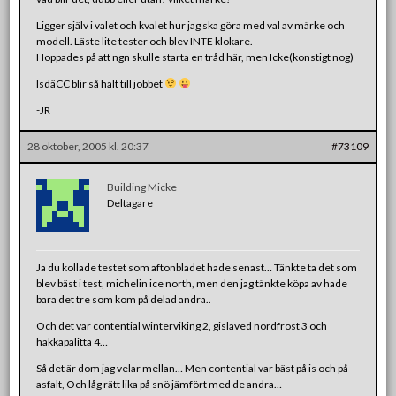
Ligger själv i valet och kvalet hur jag ska göra med val av märke och
modell. Läste lite tester och blev INTE klokare.
Hoppades på att ngn skulle starta en tråd här, men Icke(konstigt nog)
IsdäCC blir så halt till jobbet
-JR
28 oktober, 2005 kl. 20:37
#73109
Building Micke
Deltagare
Ja du kollade testet som aftonbladet hade senast… Tänkte ta det som
blev bäst i test, michelin ice north, men den jag tänkte köpa av hade
bara det tre som kom på delad andra..
Och det var contential winterviking 2, gislaved nordfrost 3 och
hakkapalitta 4…
Så det är dom jag velar mellan… Men contential var bäst på is och på
asfalt, Och låg rätt lika på snö jämfört med de andra…