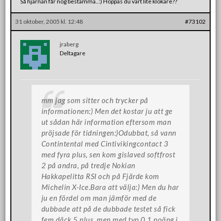
Så hjärnan får nog bestämma..:) Hoppas du vart lite klokare??
31 oktober, 2005 kl. 12:48
#73102
jraberg
Deltagare
mm jag som sitter och trycker på
informationen:) Men det kostar ju att ge
ut sådan här information eftersom man
pröjsade för tidningen:)Odubbat, så vann
Contintental med Cintivikingcontact 3
med fyra plus, sen kom gislaved softfrost
2 på andra, på tredje Nokian
Hakkapelitta RSI och på Fjärde kom
Michelin X-Ice.Bara att välja:) Men du har
ju en fördel om man jämför med de
dubbade att på de dubbade testet så fick
fem däck 5 plus, men med typ 0,1 poäng i