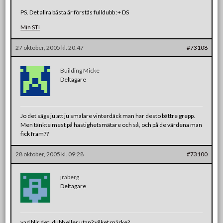
PS. Det allra bästa är förstås fulldubb :+ DS
Min STi
27 oktober, 2005 kl. 20:47
#73108
Building Micke
Deltagare
Jo det sägs ju att ju smalare vinterdäck man har desto bättre grepp.
Men tänkte mest på hastighetsmätare och så, och på de värdena man
fick fram??
28 oktober, 2005 kl. 09:28
#73100
jraberg
Deltagare
vad blir det, dubb eller utan? vilket märke?