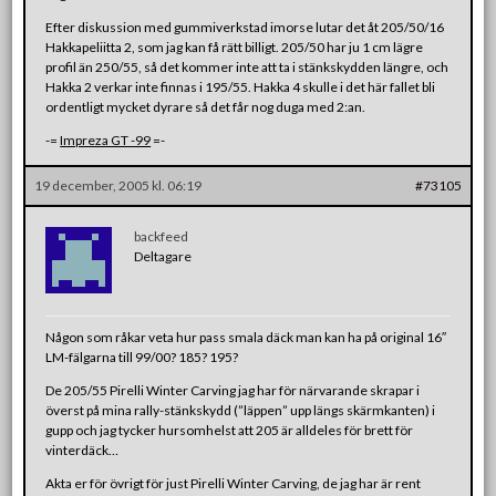
Efter diskussion med gummiverkstad imorse lutar det åt 205/50/16
Hakkapeliitta 2, som jag kan få rätt billigt. 205/50 har ju 1 cm lägre
profil än 250/55, så det kommer inte att ta i stänkskydden längre, och
Hakka 2 verkar inte finnas i 195/55. Hakka 4 skulle i det här fallet bli
ordentligt mycket dyrare så det får nog duga med 2:an.
-=
Impreza GT -99
=-
19 december, 2005 kl. 06:19
#73105
backfeed
Deltagare
Någon som råkar veta hur pass smala däck man kan ha på original 16″
LM-fälgarna till 99/00? 185? 195?
De 205/55 Pirelli Winter Carving jag har för närvarande skrapar i
överst på mina rally-stänkskydd (”läppen” upp längs skärmkanten) i
gupp och jag tycker hursomhelst att 205 är alldeles för brett för
vinterdäck…
Akta er för övrigt för just Pirelli Winter Carving, de jag har är rent