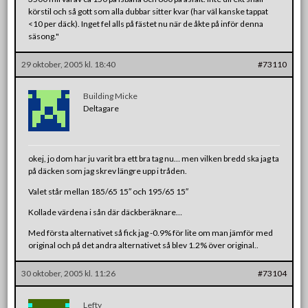
körstil och så gott som alla dubbar sitter kvar (har väl kanske tappat
<10 per däck). Inget fel alls på fästet nu när de åkte på inför denna
säsong."
29 oktober, 2005 kl. 18:40
#73110
Building Micke
Deltagare
okej, jo dom har ju varit bra ett bra tag nu… men vilken bredd ska jag ta
på däcken som jag skrev längre upp i tråden.
Valet står mellan 185/65 15″ och 195/65 15″
Kollade värdena i sån där däckberäknare…
Med första alternativet så fick jag -0.9% för lite om man jämför med
original och på det andra alternativet så blev 1.2% över original..
30 oktober, 2005 kl. 11:26
#73104
Lefty