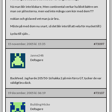
Nä man blir inte klokare, Men continental verkar ha blivit bättre om
man ser på testerna, men vad inte många som kör med dem???
nokian och gislaved vet man ju är bra..
Måste på med dom nu snart, så det blir inte till att vela för mycket till:)
Lycka till själv…
15 november, 2005 kl. 15:35
#73097
Janne248
Deltagare
Backfeed. Jag harde 205/50-16 hakka 2 på min förra GT, tycker de var
väldigt bra däck.
19 december, 2005 kl. 06:19
#73107
Building Micke
Deltagare