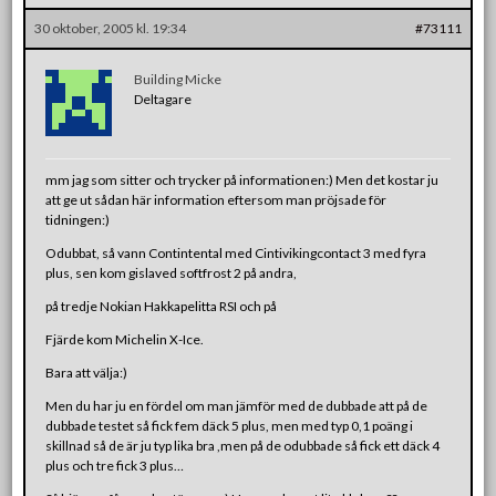
30 oktober, 2005 kl. 19:34
#73111
Building Micke
Deltagare
mm jag som sitter och trycker på informationen:) Men det kostar ju
att ge ut sådan här information eftersom man pröjsade för
tidningen:)
Odubbat, så vann Contintental med Cintivikingcontact 3 med fyra
plus, sen kom gislaved softfrost 2 på andra,
på tredje Nokian Hakkapelitta RSI och på
Fjärde kom Michelin X-Ice.
Bara att välja:)
Men du har ju en fördel om man jämför med de dubbade att på de
dubbade testet så fick fem däck 5 plus, men med typ 0,1 poäng i
skillnad så de är ju typ lika bra ,men på de odubbade så fick ett däck 4
plus och tre fick 3 plus…