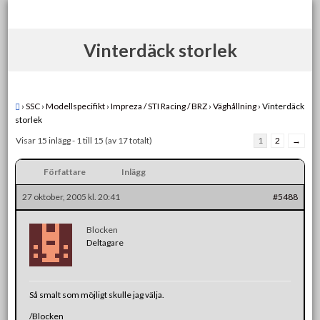
Skip
to
content
Vinterdäck storlek
›
SSC
›
Modellspecifikt
›
Impreza / STI Racing / BRZ
›
Väghållning
›
Vinterdäck
storlek
Visar 15 inlägg - 1 till 15 (av 17 totalt)
1
2
→
Författare
Inlägg
27 oktober, 2005 kl. 20:41
#5488
Blocken
Deltagare
Så smalt som möjligt skulle jag välja.
/Blocken