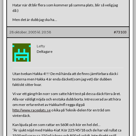
Hatar när dt blir flera som kommer på samma plats, blir så velig jag
då:)
Men det är dubb jag ska ha…
28 oktober, 2005 kl. 20:58
#73103
Lefty
Deltagare
Utan tvekan Hakka 4!!! De må hända att de finns jämförbara däck i
testerna men Hakka 4 är enda däcket(som jag vet) där dubben
faktiskt sitter kvar.
Vi var ett gäng från norr som satte hårt test på dessa däck förra året.
Alla var väldigt nöjda och enstaka dubb borta. Intresserad av att höra
om mer erfarenhet av Hakka/mfl regga dig på
http://www.raceplats.se
o kika på Teknik-delen för en tråd om
vinterdäck.
Kan bjuda på en som rattar en S60R och kör en hel del…
”Är sjukt nöjd med Hakka 4 iaf. Kör 225/45/18 och de har väl rullat ca
3500 mil varav ca 150 på isbana och 800 på asfalt. Inte direkt snäll