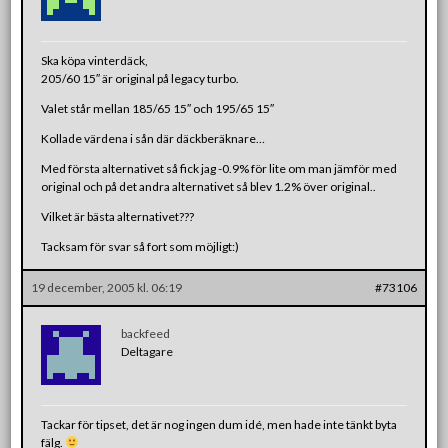
Ska köpa vinterdäck,
205/60 15″ är original på legacy turbo.
Valet står mellan 185/65 15″ och 195/65 15″
Kollade värdena i sån där däckberäknare…
Med första alternativet så fick jag -0.9% för lite om man jämför med
original och på det andra alternativet så blev 1.2% över original..
Vilket är bästa alternativet???
Tacksam för svar så fort som möjligt:)
19 december, 2005 kl. 06:19
#73106
backfeed
Deltagare
Tackar för tipset, det är nog ingen dum idé, men hade inte tänkt byta
fälg.